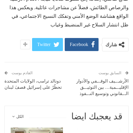
والرصاص الطائش، فضلاً عن مشاجرات عائلية. ويعكس هذا
الواقع هشاشة الوضع الأمني وتفكك النسيج الاجتماعي، في
ظل انتشار السلاح غير المنضبط وغياب
Twitter
Facebook
شارك
السابق بوست
القادم بوست
الأرشـ.ـيف الوقـ.ـفي والأدوار
دونالد ترامب، الولايات المتحدة
الإقليـ.ـمية… بين التوثيـ.ـق
تحظُرُ على إسرائيل قصفَ لبنان
الـ.ـقانوني وتوسيع النـ.ـفوذ
قد يعجبك ايضا
الكل