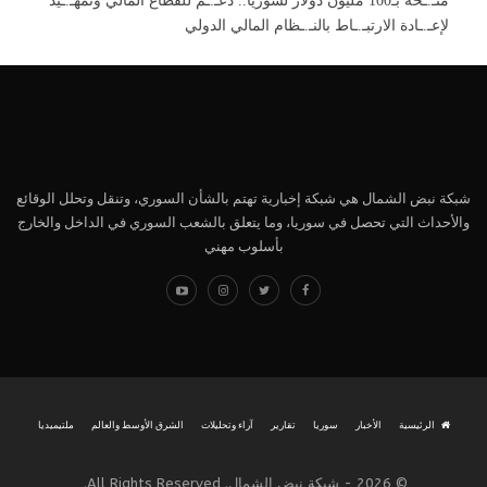
منـ.ـحة بـ100 مليون دولار لسوريا.. دعـ.ـم للقطاع المالي وتمهـ.ـيد
لإعـ.ـادة الارتبـ.ـاط بالنـ.ـظام المالي الدولي
شبكة نبض الشمال هي شبكة إخبارية تهتم بالشأن السوري، وتنقل وتحلل الوقائع
والأحداث التي تحصل في سوريا، وما يتعلق بالشعب السوري في الداخل والخارج
بأسلوب مهني
الرئيسية
الأخبار
سوريا
تقارير
آراء وتحليلات
الشرق الأوسط والعالم
ملتيميديا
© 2026 - شبكة نبض الشمال. All Rights Reserved.