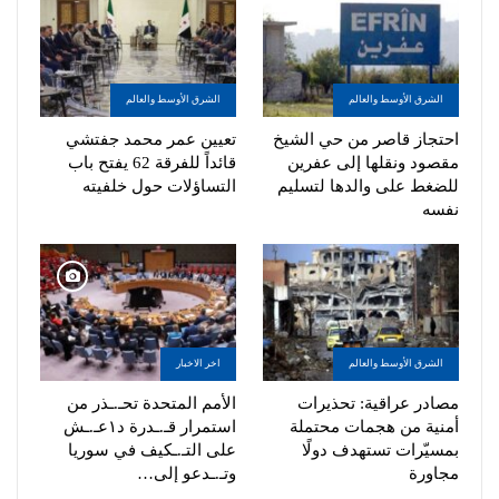
الشرق الأوسط والعالم
الشرق الأوسط والعالم
احتجاز قاصر من حي الشيخ
تعيين عمر محمد جفتشي
مقصود ونقلها إلى عفرين
قائداً للفرقة 62 يفتح باب
للضغط على والدها لتسليم
التساؤلات حول خلفيته
نفسه
الشرق الأوسط والعالم
اخر الاخبار
مصادر عراقية: تحذيرات
الأمم المتحدة تحـ.ـذر من
أمنية من هجمات محتملة
استمرار قـ.ـدرة د١عـ.ـش
بمسيّرات تستهدف دولًا
على التـ.ـكيف في سوريا
مجاورة
وتـ.ـدعو إلى…