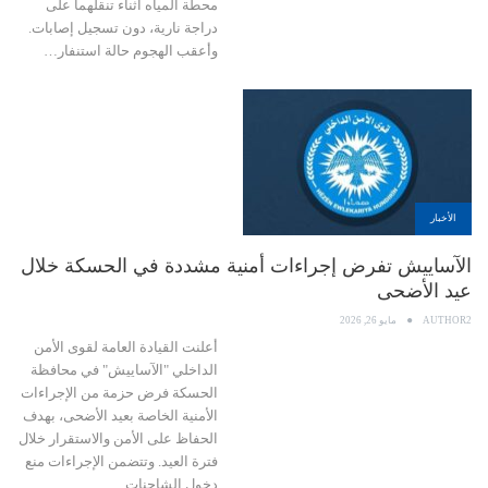
محطة المياه أثناء تنقلهما على
دراجة نارية، دون تسجيل إصابات.
وأعقب الهجوم حالة استنفار…
الأخبار
الآساييش تفرض إجراءات أمنية مشددة في الحسكة خلال
عيد الأضحى
AUTHOR2
مايو 26, 2026
أعلنت القيادة العامة لقوى الأمن
الداخلي "الآساييش" في محافظة
الحسكة فرض حزمة من الإجراءات
الأمنية الخاصة بعيد الأضحى، بهدف
الحفاظ على الأمن والاستقرار خلال
فترة العيد. وتتضمن الإجراءات منع
دخول الشاحنات…