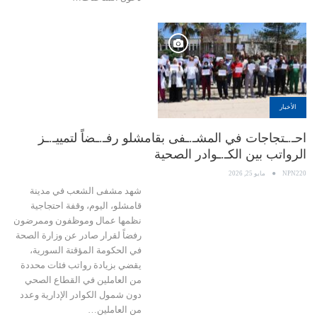
الأخبار
احـ.ـتجاجات في المشـ.ـفى بقامشلو رفـ.ـضاً لتمييـ.ـز
الرواتب بين الكـ.ـوادر الصحية
NPN220
مايو 25, 2026
شهد مشفى الشعب في مدينة
قامشلو، اليوم، وقفة احتجاجية
نظمها عمال وموظفون وممرضون
رفضاً لقرار صادر عن وزارة الصحة
في الحكومة المؤقتة السورية،
يقضي بزيادة رواتب فئات محددة
من العاملين في القطاع الصحي
دون شمول الكوادر الإدارية وعدد
من العاملين…