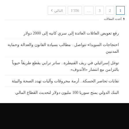
1
2
3
…
1٬356
التالي
أحدث المقالات
رفع تعويض العائلات العائدة إلى سري كانيه إلى 2000 دولار
احتجاجات السويداء تتواصل.. مطالب بسيادة القانون والعدالة وحماية
المدنيين
توغل إسرائيلي في ريف القنيطرة.. ساتر ترابي يقطع طريقاً حيوياً
بالتزامن مع انتشار «الأندوف»
نفايات تحاصر الحسكة.. أزمة محروقات وآليات تهدد الصحة والبيئة
البنك الدولي يمنح سوريا 100 مليون دولار لتحديث القطاع المالي