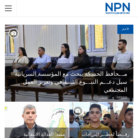
الأخبار
مـ.ـحافظ الحسكة يبحث مع المؤسسة السريانية
سبل دعـ.ـم التنـ.ـوع الثـ.ـقافي وتعزيز العمل
المجتمعي
NPN220
أغسطس 6, 2026
رفـ.ـضاً لحظـ.ـر الدراجات
مسد: العدالة الانتقالية