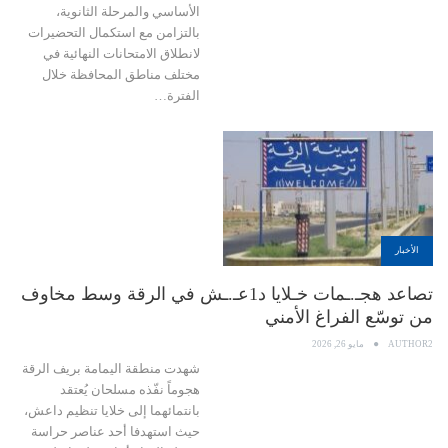
الأساسي والمرحلة الثانوية،
بالتزامن مع استكمال التحضيرات
لانطلاق الامتحانات النهائية في
مختلف مناطق المحافظة خلال
الفترة…
الأخبار
تصاعد هجـ.ـمات خـلايا د1عـ.ـش في الرقة وسط مخاوف
من توسّع الفراغ الأمني
AUTHOR2
مايو 26, 2026
شهدت منطقة اليمامة بريف الرقة
هجوماً نفّذه مسلحان يُعتقد
بانتمائهما إلى خلايا تنظيم داعش،
حيث استهدفا أحد عناصر حراسة