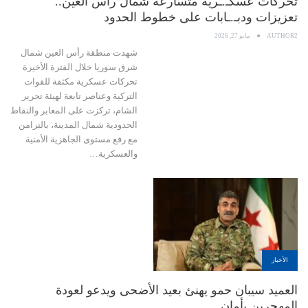
تحركات عسكـ.ـرية متسارعة شمال رأس العين..
تعزيزات ودبـ.ـابات على خطوط الحدود
AUTHOR2
مايو 27, 2026
شهدت منطقة رأس العين شمال
شرق سوريا خلال الفترة الأخيرة
تحركات عسكرية مكثفة للقوات
التركية وعناصر تابعة لهيئة تحرير
الشام، تركزت على المعابر والنقاط
الحدودية شمال المدينة، بالتزامن
مع رفع مستوى الجاهزية الأمنية
والعسكرية…
الأخبار
العميد سيبان حمو يهنئ بعيد الأضحى ويدعو لعودة
المهجرين بأمان