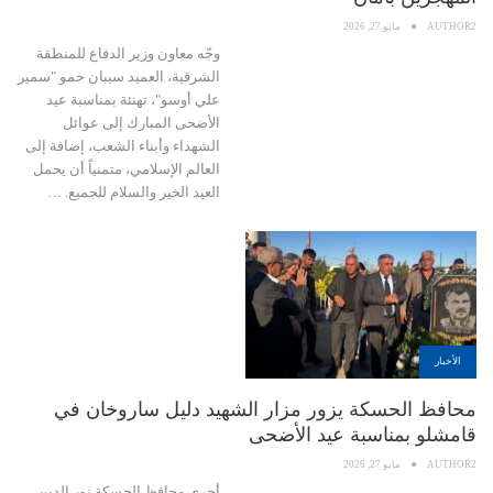
AUTHOR2
مايو 27, 2026
وجّه معاون وزير الدفاع للمنطقة
الشرقية، العميد سيبان حمو "سمير
علي أوسو"، تهنئة بمناسبة عيد
الأضحى المبارك إلى عوائل
الشهداء وأبناء الشعب، إضافة إلى
العالم الإسلامي، متمنياً أن يحمل
العيد الخير والسلام للجميع. …
الأخبار
محافظ الحسكة يزور مزار الشهيد دليل ساروخان في
قامشلو بمناسبة عيد الأضحى
AUTHOR2
مايو 27, 2026
أجرى محافظ الحسكة نور الدين