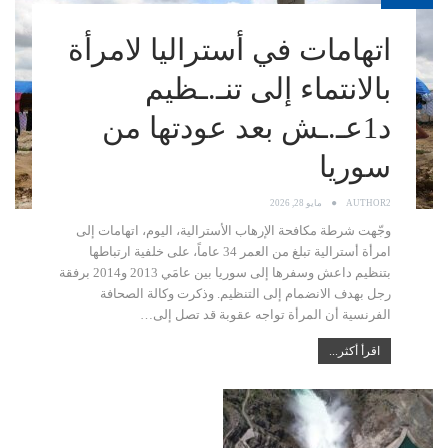
اتهامات في أستراليا لامرأة
بالانتماء إلى تنـ.ـظيم
د1عـ.ـش بعد عودتها من
سوريا
AUTHOR2
مايو 28, 2026
وجّهت شرطة مكافحة الإرهاب الأسترالية، اليوم، اتهامات إلى
امرأة أسترالية تبلغ من العمر 34 عاماً، على خلفية ارتباطها
بتنظيم داعش وسفرها إلى سوريا بين عامَي 2013 و2014 برفقة
رجل بهدف الانضمام إلى التنظيم. وذكرت وكالة الصحافة
الفرنسية أن المرأة تواجه عقوبة قد تصل إلى…
اقرأ أكثر...