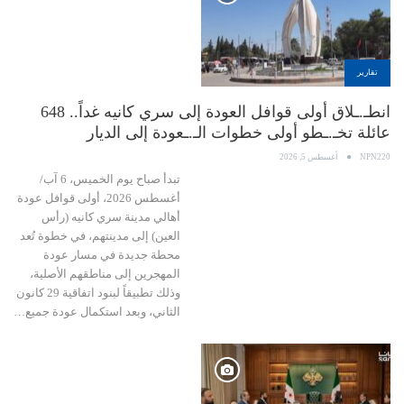
تقارير
انطـ.ـلاق أولى قوافل العودة إلى سري كانيه غداً.. 648
عائلة تخـ.ـطو أولى خطوات الـ.ـعودة إلى الديار
NPN220
أغسطس 5, 2026
تبدأ صباح يوم الخميس، 6 آب/
أغسطس 2026، أولى قوافل عودة
أهالي مدينة سري كانيه (رأس
العين) إلى مدينتهم، في خطوة تُعد
محطة جديدة في مسار عودة
المهجرين إلى مناطقهم الأصلية،
وذلك تطبيقاً لبنود اتفاقية 29 كانون
الثاني، وبعد استكمال عودة جميع…