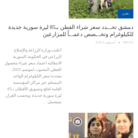
تقارير
دمشق تحـ.ـدد سعر شراء القطن بـ85 ليرة سورية جديدة
للكيلوغرام وتخـ.ـصص دعمـ.ـاً للمزارعين
NPN220
أغسطس 4, 2026
أعلنت وزارة الزراعة والإصلاح
الزراعي في الحكومة السورية
الانتقالية اعتماد سعر شراء محصول
القطن المحبوب لموسم 2025،
محددة سعر الكيلوغرام الواحد
المستلم عبر مراكز المؤسسة
العامة لحلج وتسويق الأقطان بـ85
ليرة سورية جديدة. وبحسب القرار،
سيتحمل…