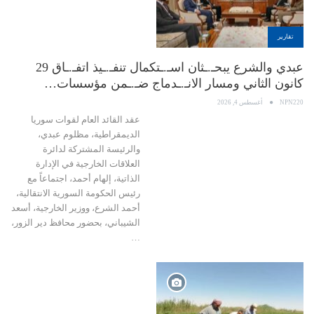
تقارير
عبدي والشرع يبحـ.ـثان اسـ.ـتكمال تنفـ.ـيذ اتفـ.ـاق 29
كانون الثاني ومسار الانـ.ـدماج ضـ.ـمن مؤسسات…
NPN220
أغسطس 4, 2026
عقد القائد العام لقوات سوريا
الديمقراطية، مظلوم عبدي،
والرئيسة المشتركة لدائرة
العلاقات الخارجية في الإدارة
الذاتية، إلهام أحمد، اجتماعاً مع
رئيس الحكومة السورية الانتقالية،
أحمد الشرع، ووزير الخارجية، أسعد
الشيباني، بحضور محافظ دير الزور،
…