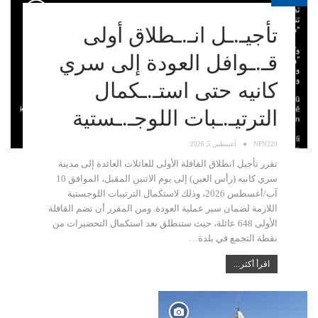
تأجيـ.ـل انـ.ـطلاق أولى
قـ.ـوافل العودة إلى سري
كانيه حتى استـ.ـكمال
الترتيـ.ـبات اللوجـ.ـستية
NPN220
أغسطس 5, 2026
تقرر تأجيل انطلاق القافلة الأولى للعائلات العائدة إلى مدينة
سري كانيه (رأس العين) إلى يوم الاثنين المقبل، الموافق 10
آب/أغسطس 2026، وذلك لاستكمال الترتيبات اللوجستية
اللازمة لضمان سير عملية العودة. ومن المقرر أن تضم القافلة
الأولى 648 عائلة، حيث ستنطلق بعد استكمال التحضيرات من
نقطة التجمع في بلدة…
اقرأ أكثر...