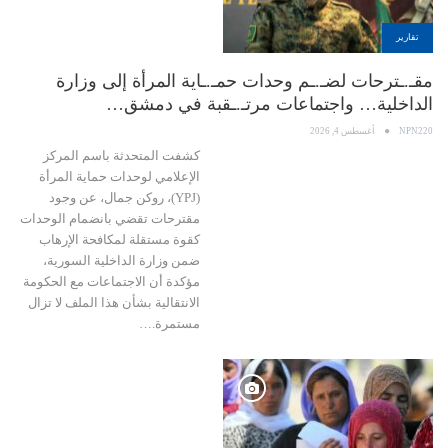
تقارير
مقـ.ـترحات لضـ.ـم وحدات حمـ.ـاية المرأة إلى وزارة
الداخلية… واجتماعات مرتـ.ـقبة في دمشق…
NPN220
أغسطس 4, 2026
كشفت المتحدثة باسم المركز
الإعلامي لوحدات حماية المرأة
(YPJ)، روكن جمال، عن وجود
مقترحات تقضي بانضمام الوحدات
كقوة مستقلة لمكافحة الإرهاب
ضمن وزارة الداخلية السورية،
مؤكدة أن الاجتماعات مع الحكومة
الانتقالية بشأن هذا الملف لا تزال
مستمرة.…