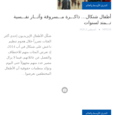
الشرق الأوسط والعالم
أطفال شنكال… ذاكـ.ـرة مـ.ـسروقة وآثـ.ـار نفـ.ـسية
تـ.ـمتد لسنوات
NPN220
أغسطس 3, 2026
شكّل الأطفال الإيزيديون إحدى أكثر
الفئات تضرراً خلال هجوم تنظيم
داعش على شنكال في آب 2014،
إذ تعرض المئات منهم للاختطاف
والفصل عن عائلاتهم، فيما لا يزال
مصير عدد منهم مجهولاً حتى اليوم.
وتؤكد منظمات حقوقية أن الأطفال
المختطفين تعرضوا…
الشرق الأوسط والعالم