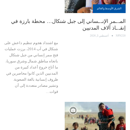
الشرق الأوسط والعالم
المـ.ـمر الإنـ.ـساني إلى جبل شنكال… محطة بارزة في
إنقـ.ـاذ آلاف المدنيين
NPN220
أغسطس 3, 2026
مع اشتداد هجوم تنظيم داعش على
شنكال في آب 2014، برزت عمليات
فتح ممر إنساني من جبل شنكال
باتجاه مناطق شمال وشرق سوريا،
ما أتاح خروج أعداد كبيرة من
المدنيين الذين كانوا محاصرين في
ظروف إنسانية بالغة الصعوبة.
وتشير مصادر متعددة إلى أن
قوات…