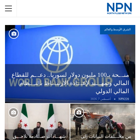
الشرق الأوسط والعالم
منـ.ـحة بـ100 مليون دولار لسوريا.. دعـ.ـم للقطاع
المالي وتمهـ.ـيد لإعـ.ـادة الارتبـ.ـاط بالنـ.ـظام
المالي الدولي
NPN220
أغسطس 7, 2026
من مخـ.ـلفات النباتات إلى
شهـ.ـادات صـ.ـادمة تلاحـ.ـق