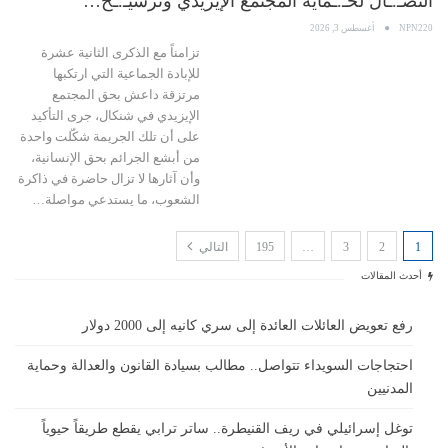
النضـ.ـال لحـ.ـماية المجتمع الإيزيدي وترسيـ.ـخ…
NPN220
أغسطس 3, 2026
تزامناً مع الذكرى الثانية عشرة
للإبادة الجماعية التي ارتكبها
مرتزقة داعش بحق المجتمع
الإيزيدي في شنكال، جرى التأكيد
على أن تلك الجريمة شكّلت واحدة
من أبشع الجرائم بحق الإنسانية،
وأن آثارها لا تزال حاضرة في ذاكرة
الشعوب، ما يستدعي مواصلة…
1
2
3
…
195
التالي
أحدث المقالات
رفع تعويض العائلات العائدة إلى سري كانيه إلى 2000 دولار
احتجاجات السويداء تتواصل.. مطالب بسيادة القانون والعدالة وحماية
المدنيين
توغل إسرائيلي في ريف القنيطرة.. ساتر ترابي يقطع طريقاً حيوياً