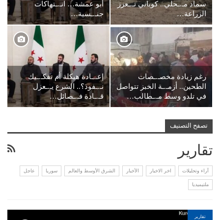
سماد مـ.ـحلي.. كوباني تـ.ـعزز
أبو عمشة… انـ.ـتهاكات
الزراعة…
جنـ.ـسية…
رغم زيادة مخصـ.ـصات
إعـ.ـادة هيكلة أم تفكـ.ـيك
الطحين.. أزمـ.ـة الخبز تتواصل
نـ.ـفوذ؟.. الشرع يـ.ـعزل
في تلدو وسط مـ.ـطالب…
قـ.ـادة فـ.ـصائل…
تصفح التصنيف
تقارير
آراء وتحليلات
اخر الاخبار
الأخبار
الشرق الأوسط والعالم
سوريا
عاجل
ملتيميديا
تقارير