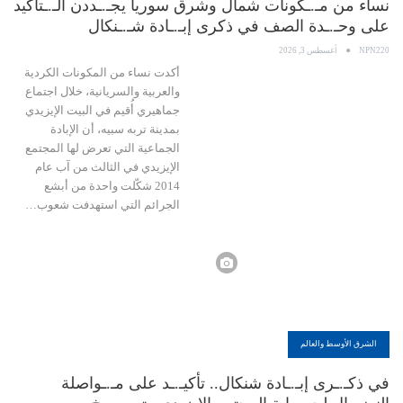
نساء من مـ.ـكونات شمال وشرق سوريا يجـ.ـددن الـ.ـتأكيد
على وحـ.ـدة الصف في ذكرى إبـ.ـادة شـ.ـنكال
NPN220
أغسطس 3, 2026
أكدت نساء من المكونات الكردية
والعربية والسريانية، خلال اجتماع
جماهيري أُقيم في البيت الإيزيدي
بمدينة تربه سبيه، أن الإبادة
الجماعية التي تعرض لها المجتمع
الإيزيدي في الثالث من آب عام
2014 شكّلت واحدة من أبشع
الجرائم التي استهدفت شعوب…
الشرق الأوسط والعالم
في ذكـ.ـرى إبـ.ـادة شنكال.. تأكيـ.ـد على مـ.ـواصلة