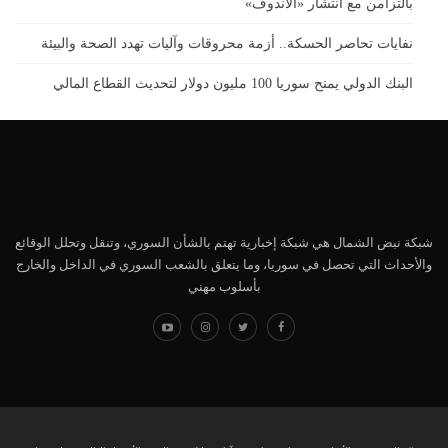
بالتزامن مع انتشار «الأندوف»
نفايات تحاصر الحسكة.. أزمة محروقات وآليات تهدد الصحة والبيئة
البنك الدولي يمنح سوريا 100 مليون دولار لتحديث القطاع المالي
شبكة نبض الشمال هي شبكة إخبارية تهتم بالشأن السوري، وتنقل وتحلل الوقائع
والأحداث التي تحصل في سوريا، وما يتعلق بالشعب السوري في الداخل والخارج
بأسلوب مهني