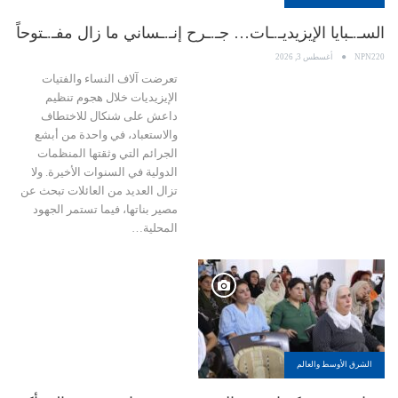
السـ.ـبايا الإيزيديـ.ـات… جـ.ـرح إنـ.ـساني ما زال مفـ.ـتوحاً
NPN220
أغسطس 3, 2026
تعرضت آلاف النساء والفتيات
الإيزيديات خلال هجوم تنظيم
داعش على شنكال للاختطاف
والاستعباد، في واحدة من أبشع
الجرائم التي وثقتها المنظمات
الدولية في السنوات الأخيرة. ولا
تزال العديد من العائلات تبحث عن
مصير بناتها، فيما تستمر الجهود
المحلية…
الشرق الأوسط والعالم