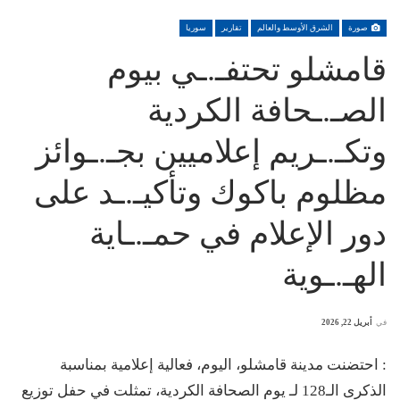
صورة
الشرق الأوسط والعالم
تقارير
سوريا
قامشلو تحتفـ.ـي بيوم
الصـ.ـحافة الكردية
وتكـ.ـريم إعلاميين بجـ.ـوائز
مظلوم باكوك وتأكيـ.ـد على
دور الإعلام في حمـ.ـاية
الهـ.ـوية
في
أبريل 22, 2026
: احتضنت مدينة قامشلو، اليوم، فعالية إعلامية بمناسبة
الذكرى الـ128 لـ يوم الصحافة الكردية، تمثلت في حفل توزيع