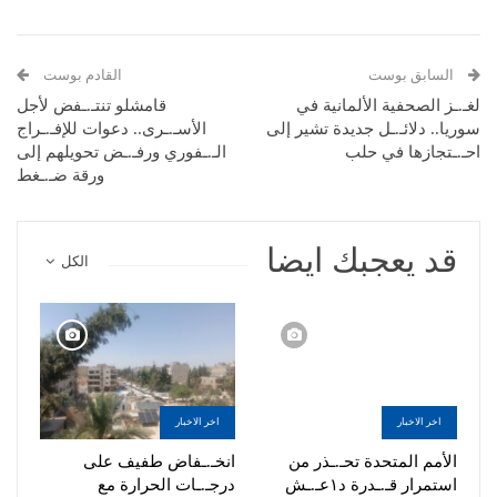
السابق بوست
القادم بوست
لغـ.ـز الصحفية الألمانية في
قامشلو تنتـ.ـفض لأجل
سوريا.. دلائـ.ـل جديدة تشير إلى
الأسـ.ـرى.. دعوات للإفـ.ـراج
احـ.ـتجازها في حلب
الـ.ـفوري ورفـ.ـض تحويلهم إلى
ورقة ضـ.ـغط
قد يعجبك ايضا
الكل
اخر الاخبار
اخر الاخبار
الأمم المتحدة تحـ.ـذر من
انخـ.ـفاض طفيف على
استمرار قـ.ـدرة د١عـ.ـش
درجـ.ـات الحرارة مع