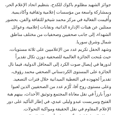
جوائز الشهيد مظلوم باكوك للكدح، بتنظيم اتحاد الإعلام الحر،
وبمشاركة واسعة من مؤسسات إعلامية وثقافية وأكاديمية.
وأُقيمت الفعالية في مركز محمد شيخو للثقافة والفن، بحضور
ممثلين عن هيئات الإدارة الذاتية، ونقابات إعلامية، وعوائل
الشهداء، إلى جانب صحفيين وصحفيات من مختلف مناطق
شمال وشرق سوريا.
وشهد الحفل تكريم عدد من الإعلاميين على ثلاثة مستويات،
حيث مُنحت الجائزة العالمية للصحفية دوزن تكال تقديراً
لدورها في إيصال صوت الكرد إلى المحافل الدولية، فيما نال
الجائزة على المستوى الكردستاني الصحفي محمد رؤوف،
تقديراً لجهوده في التغطية الميدانية خلال فترات التصعيد.
وعلى مستوى روج آفا، كُرّم عدد من الصحفيين الذين لعبوا
دوراً بارزاً في نقل معاناة المجتمع وتوثيق الأحداث، بينهم هبة
الفتيح وسربست عبدو وليلى عبدي، في إطار التأكيد على دور
الإعلام المقاوم في نقل الحقيقة ومواكبة التحولات.