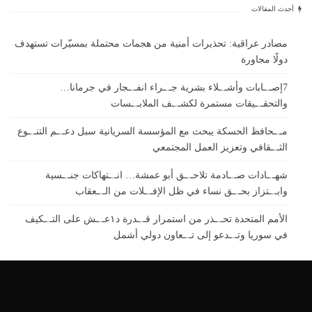
أحدث المقالات
مصادر عراقية: تحذيرات أمنية من هجمات محتملة بمسيّرات تستهدف
دولًا مجاورة
7إصـ.ـابات وأشـ.ـلاء بشرية جـ.ـراء انفـ.ـجار في جرمانا…
والتحقـ.ـيقات مستمرة لكشـ.ـف الملابـ.ـسات
مـ.ـحافظ الحسكة يبحث مع المؤسسة السريانية سبل دعـ.ـم التنـ.ـوع
الثـ.ـقافي وتعزيز العمل المجتمعي
شهـ.ـادات صـ.ـادمة تلاحـ.ـق أبو عمشة… انـ.ـتهاكات جنـ.ـسية
وابـ.ـتزاز بحـ.ـق نساء في ظل الإفـ.ـلات من الـ.ـعقاب
الأمم المتحدة تحـ.ـذر من استمرار قـ.ـدرة د١عـ.ـش على التـ.ـكيف
في سوريا وتـ.ـدعو إلى تـ.ـعاون دولي أشمل