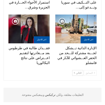
على التـ.ـكيف في سوريا
استمرار الأجواء الحـ.ـارة في
وتـ.ـدعو إلى…
الجزيرة وشرق…
اخر الاخبار
اخر الاخبار
الإدارة الذاتية تـ.ـشكل
فقـ.ـدان طالبة في طرطوس
لجـ.ـنة مشتركة للـ.ـحد من
بعد مـ.ـغادرتها لتقديم
الحفر العـ.ـشوائي للآبار في
اعـ.ـتراض على نتائج
قامشلو
البكالوريا
السابق
التالي
التعليقات مغلقة، ولكن
تركبكس
وبينغبكس مفتوحة.