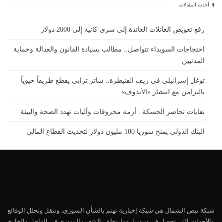
أحدث المقالات
رفع تعويض العائلات العائدة إلى سري كانيه إلى 2000 دولار
احتجاجات السويداء تتواصل.. مطالب بسيادة القانون والعدالة وحماية
المدنيين
توغل إسرائيلي في ريف القنيطرة.. ساتر ترابي يقطع طريقاً حيوياً
بالتزامن مع انتشار «الأندوف»
نفايات تحاصر الحسكة.. أزمة محروقات وآليات تهدد الصحة والبيئة
البنك الدولي يمنح سوريا 100 مليون دولار لتحديث القطاع المالي
شبكة نبض الشمال هي شبكة إخبارية تهتم بالشأن السوري، وتنقل وتحلل الوقائع
والأحداث التي تحصل في سوريا، وما يتعلق بالشعب السوري في الداخل والخارج