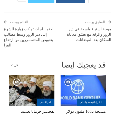
السابق بوست
القادم بوست
موجة استياء واسعة في دير
احتجـ.ـاجات تواكب زيارة الشرع
الزور والرقة مع تعمّق معاناة
إلى دير الزور وسط مطالب
السكان بعد الفيضانات
بتعويض المتضـ.ـررين من ارتفاع
الفرا
قد يعجبك ايضا
الكل
الشرق الأوسط والعالم
اخر الاخبار
منـ.ـحة بـ100 مليون دولار
تفجـ.ـير جرمانا يعـ.ـيد