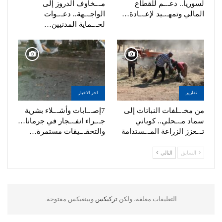
لسوريا.. دعـ.ـم للقطاع
مـ.ـخاوف الدروز إلى
المالي وتمهـ.ـيد لإعـ.ـادة…
الواجـ.ـهة.. دعـ.ـوات
لحـ.ـماية المدنيين…
تقارير
اخر الاخبار
من مخـ.ـلفات النباتات إلى
7إصـ.ـابات وأشـ.ـلاء بشرية
سماد مـ.ـحلي.. كوباني
جـ.ـراء انفـ.ـجار في جرمانا…
تـ.ـعزز الزراعة المـ.ـستدامة
والتحقـ.ـيقات مستمرة…
السابق
التالي
التعليقات مغلقة، ولكن
تركبكس
وبينغبكس مفتوحة.