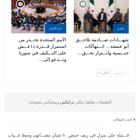
تقارير
اخر الاخبار
شهـ.ـادات صـ.ـادمة تلاحـ.ـق
الأمم المتحدة تحـ.ـذر من
أبو عمشة… انـ.ـتهاكات
استمرار قـ.ـدرة د١عـ.ـش
جنـ.ـسية وابـ.ـتزاز بحـ.ـق…
على التـ.ـكيف في سوريا
وتـ.ـدعو إلى…
السابق
التالي
التعليقات مغلقة، ولكن
تركبكس
وبينغبكس مفتوحة.
أحدث المقالات
قـ.ـنبلة على منزل في ريف حمص.. 6 شبان مصـ.ـابون وسط غـ.ـياب