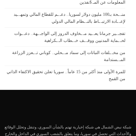
المعلومات عن المـ.$نفذين
منـ.ـحة بـ100 مليون دولار لسوريا.. دعـ.ـم للقطاع المالي وتمهـ.ـيد
لإعـ.ـادة الارتبـ.ـاط بالنـ.ـظام المالي الدولي
تفجـ.ـير جرمانا يعـ.ـيد مـ.ـخاوف الدروز إلى الواجـ.ـهة.. دعـ.ـوات
لحـ.ـماية المدنيين ووقـ.ـف خـ.ـطاب الـ.ـكراهية
من مخـ.ـلفات النباتات إلى سماد مـ.ـحلي.. كوباني تـ.ـعزز الزراعة
المـ.ـستدامة
للمرة الأولى منذ أكثر من 15 عاماً.. سوريا تعلن تحقيق الاكتفاء الذاتي
من القمح
شبكة نبض الشمال هي شبكة إخبارية تهتم بالشأن السوري، وتنقل وتحلل الوقائع
والأحداث التي تحصل في سوريا، وما يتعلق بالشعب السوري في الداخل والخارج