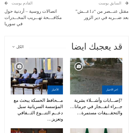
السابق بوست
القادم بوست
مقتل عنـ.ـصر من “د1عـ.ـش”
اتصالات روسية – أردنية حول
بعد ضـ.ـربه في دير الزور
مكافــ.ـحة تهـ.ـريب المخـ.ـدرات
في سوريا
قد يعجبك ايضا
الكل
اخر الاخبار
الأخبار
7إصـ.ـابات وأشـ.ـلاء بشرية
مـ.ـحافظ الحسكة يبحث مع
جـ.ـراء انفـ.ـجار في جرمانا…
المؤسسة السريانية سبل
والتحقـ.ـيقات مستمرة…
دعـ.ـم التنـ.ـوع الثـ.ـقافي
وتعزيز…