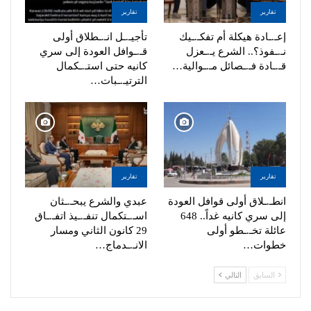
تقارير
تقارير
إعـ.ـادة هيكلة أم تفكـ.ـيك
تأجيـ.ـل انـ.ـطلاق أولى
نـ.ـفوذ؟.. الشرع يـ.ـعزل
قـ.ـوافل العودة إلى سري
قـ.ـادة فـ.ـصائل مـ.ـوالية…
كانيه حتى استـ.ـكمال
الترتيـ.ـبات…
تقارير
تقارير
انطـ.ـلاق أولى قوافل العودة
عبدي والشرع يبحـ.ـثان
إلى سري كانيه غداً.. 648
اسـ.ـتكمال تنفـ.ـيذ اتفـ.ـاق
عائلة تخـ.ـطو أولى
29 كانون الثاني ومسار
خطوات…
الانـ.ـدماج…
السابق
التالي