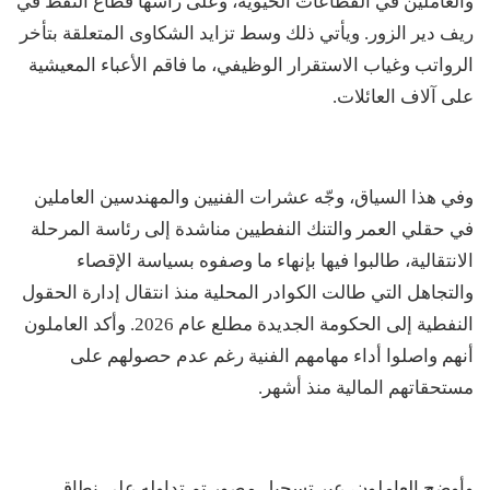
والعاملين في القطاعات الحيوية، وعلى رأسها قطاع النفط في
ريف دير الزور. ويأتي ذلك وسط تزايد الشكاوى المتعلقة بتأخر
الرواتب وغياب الاستقرار الوظيفي، ما فاقم الأعباء المعيشية
على آلاف العائلات.
وفي هذا السياق، وجّه عشرات الفنيين والمهندسين العاملين
في حقلي العمر والتنك النفطيين مناشدة إلى رئاسة المرحلة
الانتقالية، طالبوا فيها بإنهاء ما وصفوه بسياسة الإقصاء
والتجاهل التي طالت الكوادر المحلية منذ انتقال إدارة الحقول
النفطية إلى الحكومة الجديدة مطلع عام 2026. وأكد العاملون
أنهم واصلوا أداء مهامهم الفنية رغم عدم حصولهم على
مستحقاتهم المالية منذ أشهر.
وأوضح العاملون، عبر تسجيل مصور تم تداوله على نطاق