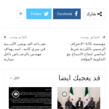
Twitter
Facebook
شارك
السابق بوست
القادم بوست
مؤسسة SZK: الاعتراف
تصـ.ـاعد الفـ.ـوضى الأمـ.ـنية
الرسمي بالكردية شرط
في سري كانيه.. استـ.ـهداف
أساسي لنجاح الاندماج مع
مهندس بالرصـ.ـاص داخل
الحكومة المؤقتة
سيارته
قد يعجبك ايضا
الكل