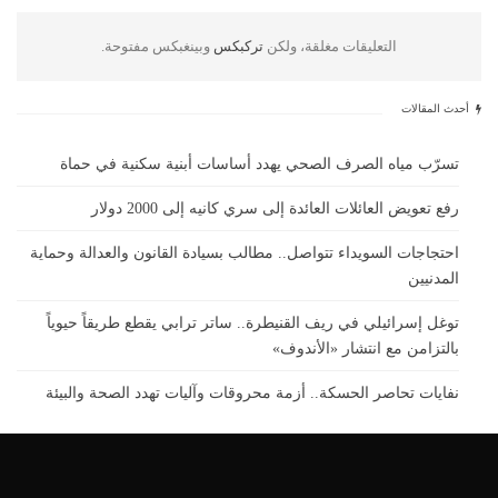
التعليقات مغلقة، ولكن
تركبكس
وبينغبكس مفتوحة.
أحدث المقالات
تسرّب مياه الصرف الصحي يهدد أساسات أبنية سكنية في حماة
رفع تعويض العائلات العائدة إلى سري كانيه إلى 2000 دولار
احتجاجات السويداء تتواصل.. مطالب بسيادة القانون والعدالة وحماية
المدنيين
توغل إسرائيلي في ريف القنيطرة.. ساتر ترابي يقطع طريقاً حيوياً
بالتزامن مع انتشار «الأندوف»
نفايات تحاصر الحسكة.. أزمة محروقات وآليات تهدد الصحة والبيئة