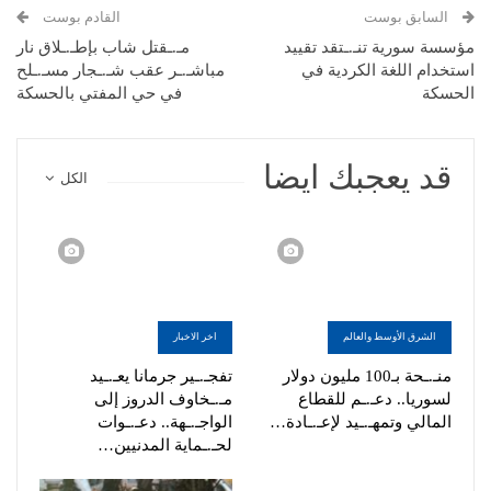
السابق بوست
القادم بوست
مؤسسة سورية تنـ.ـتقد تقييد
مـ.ـقتل شاب بإطـ.ـلاق نار
استخدام اللغة الكردية في
مباشـ.ـر عقب شـ.ـجار مسـ.ـلح
الحسكة
في حي المفتي بالحسكة
قد يعجبك ايضا
الكل
الشرق الأوسط والعالم
اخر الاخبار
منـ.ـحة بـ100 مليون دولار
تفجـ.ـير جرمانا يعـ.ـيد
لسوريا.. دعـ.ـم للقطاع
مـ.ـخاوف الدروز إلى
المالي وتمهـ.ـيد لإعـ.ـادة…
الواجـ.ـهة.. دعـ.ـوات
لحـ.ـماية المدنيين…