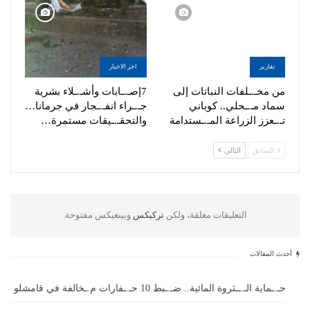
تقارير
اخر الاخبار
من مخـ.ـلفات النباتات إلى
7إصـ.ـابات وأشـ.ـلاء بشرية
سماد مـ.ـحلي.. كوباني
جـ.ـراء انفـ.ـجار في جرمانا…
تـ.ـعزز الزراعة المـ.ـستدامة
والتحقـ.ـيقات مستمرة…
السابق
التالي
التعليقات مغلقة، ولكن
تركبكس
وبينغبكس مفتوحة.
أحدث المقالات
حـ.ـماية الـ.ــثروة المائية.. ضـ.ـبط 10 حـ.ـفارات م.ـخالفة في قامشلو