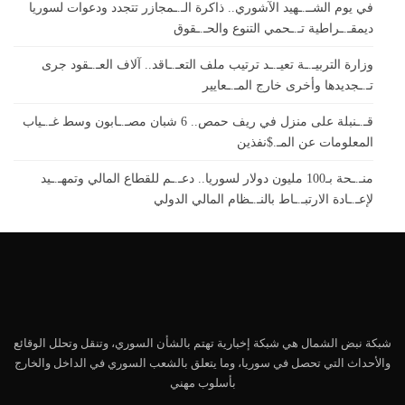
في يوم الشــ.ـهيد الآشوري.. ذاكرة الـ.ـمجازر تتجدد ودعوات لسوريا
ديمقـ.ـراطية تـ.ـحمي التنوع والحـ.ـقوق
وزارة التربيـ.ـة تعيـ.ـد ترتيب ملف التعـ.ـاقد.. آلاف العـ.ـقود جرى
تـ.ـجديدها وأخرى خارج المـ.ـعايير
قـ.ـنبلة على منزل في ريف حمص.. 6 شبان مصـ.ـابون وسط غـ.ـياب
المعلومات عن المـ.$نفذين
منـ.ـحة بـ100 مليون دولار لسوريا.. دعـ.ـم للقطاع المالي وتمهـ.ـيد
لإعـ.ـادة الارتبـ.ـاط بالنـ.ـظام المالي الدولي
شبكة نبض الشمال هي شبكة إخبارية تهتم بالشأن السوري، وتنقل وتحلل الوقائع
والأحداث التي تحصل في سوريا، وما يتعلق بالشعب السوري في الداخل والخارج
بأسلوب مهني