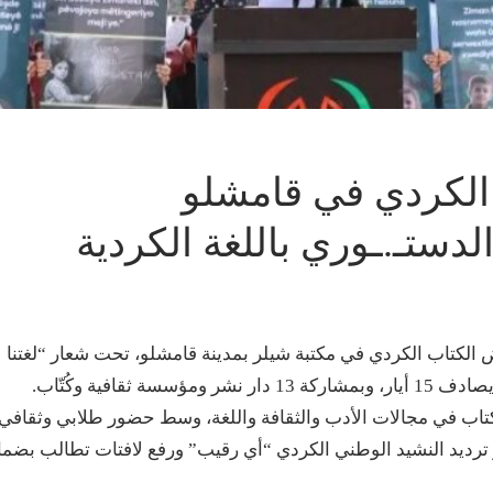
 الكردي في قامشلو
لدستـ.ـوري باللغة الكردية
 الكتاب الكردي في مكتبة شيلر بمدينة قامشلو، تحت شعار “لغتنا
افية وكُتّاب.
 كتاب في مجالات الأدب والثقافة واللغة، وسط حضور طلابي وثقافي
 ترديد النشيد الوطني الكردي “أي رقيب” ورفع لافتات تطالب بضما