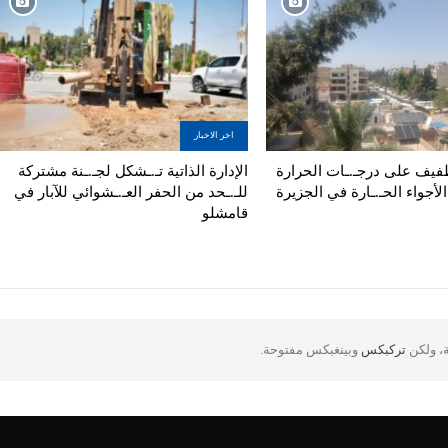
اخر الاخبار
فيف على درجـ.ـات الحرارة
الإدارة الذاتية تـ.ـشكل لجـ.ـنة مشتركة
لأجواء الحـ.ـارة في الجزيرة
للـ.ـحد من الحفر العـ.ـشوائي للآبار في
قامشلو
ة، ولكن
تركبكس
وبينغبكس مفتوحة.