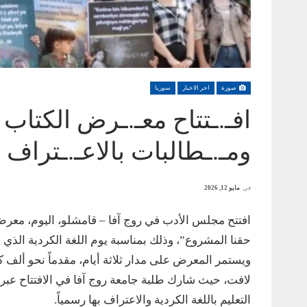
صورة
اخر الاخبار
سوريا
افـ.ـتتاح معـ.ـرض الكتاب
ومـ.ـطالبات بالاعـ.ـتراف ا
في
مايو 12, 2026
افتتح مجلس الأدب في روج آفا – قامشلو، اليوم، معرض
حقنا المشروع”، وذلك بمناسبة يوم اللغة الكردية الذي يصادف 15 أيار، وبمشاركة 13 دار نشر ومؤسسة ثق
ويستمر المعرض على مدار ثلاثة أيام، مقدماً نحو ألف
لافت، حيث شارك طلبة جامعة روج آفا في الافتتاح عبر
التعليم باللغة الكردية والاعتراف بها رسمياً.