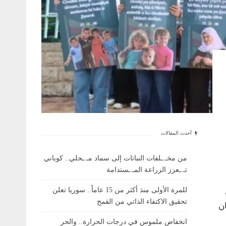
أحدث المقالات
من مخـ.ـلفات النباتات إلى سماد مـ.ـحلي.. كوباني
تـ.ـعزز الزراعة المـ.ـستدامة
للمرة الأولى منذ أكثر من 15 عاماً.. سوريا تعلن
تحقيق الاكتفاء الذاتي من القمح
ن
انخفاض ملموس في درجات الحرارة.. والحر