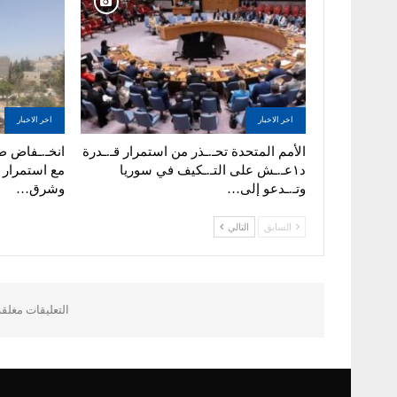
اخر الاخبار
اخر الاخبار
الأمم المتحدة تحـ.ـذر من استمرار قـ.ـدرة
انخـ.ـفاض ط
د١عـ.ـش على التـ.ـكيف في سوريا
مع استمرار ا
وتـ.ـدعو إلى…
وشرق…
السابق
التالي
التعليقات مغلق