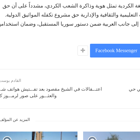
اللغة الكردية تمثل هوية وذاكرة الشعب الكردي، مشدداً على أن حق
تعليمية والثقافية والإدارية حق مشروع تكفله المواثيق الدولية.
مية إلى جانب العربية ضمن دستور سوريا المستقبل، وضمان استخدامه
Facebook Messenger
القادم بوست
في حي
اعتـ.ـقالات في الشيخ مقصود بعد تفـ.ـتيش هواتف شـ.
والعثـ.ـور على صور لرمـ.ـوز ك
المزيد عن المؤلف