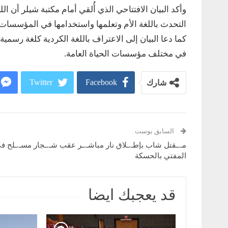
وأكد البيان الافتتاحي الذي أُلقي أمام مكتبة شيلر أن 
التحدث باللغة الأم وتعلمها واستخدامها في المؤسسات ال
كما دعا البيان إلى الاعتراف باللغة الكردية كلغة رس
في مختلف مؤسسات الحياة العامة.
Twitter
Facebook
شارك
السابق بوست
مـ.ـقتل شاب بإطـ.ـلاق نار مباشـ.ـر عقب شـ.ـجار مسـ.ـلح 
المفتي بالحسكة
قد يعجبك ايضا