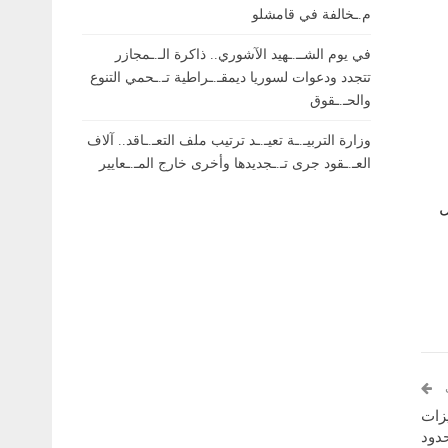
م.ـخالفة في قامشلو
في يوم الشــ.ـهيد الآشوري.. ذاكرة الـ.ـمجازر
تتجدد ودعوات لسوريا ديمقـ.ـراطية تـ.ـحمي التنوع
والحـ.ـقوق
وزارة التربيـ.ـة تعيـ.ـد ترتيب ملف التعـ.ـاقد.. آلاف
العـ.ـقود جرى تـ.ـجديدها وأخرى خارج المـ.ـعايير
ل
زات
دود