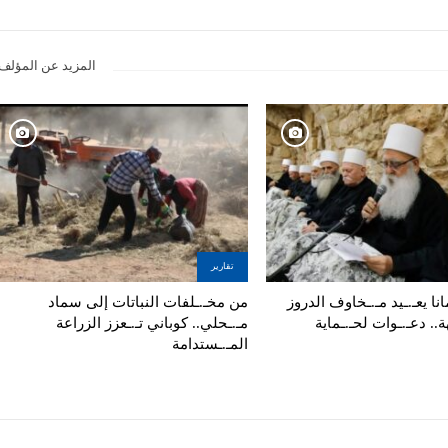
المزيد عن المؤلف
تقارير
نا يعـ.ـيد مـ.ـخاوف الدروز
من مخـ.ـلفات النباتات إلى سماد
ة.. دعـ.ـوات لحـ.ـماية
مـ.ـحلي.. كوباني تـ.ـعزز الزراعة
المـ.ـستدامة