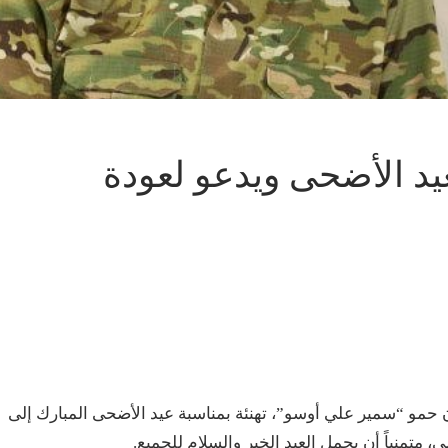
يد الأضحى ويدعو لعودة
ان حمو “سمير علي أوسو”، تهنئة بمناسبة عيد الأضحى المبارك إلى
، متمنياً أن يحمل العيد الخير والسلام للجميع.