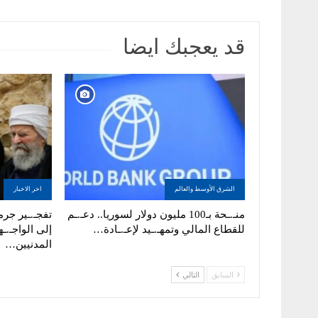
قد يعجبك ايضا
الشرق الأوسط والعالم
اخر الاخبار
منـ.ـحة بـ100 مليون دولار لسوريا.. دعـ.ـم
تفجـ.ـير جرما
للقطاع المالي وتمهـ.ـيد لإعـ.ـادة…
إلى الواجـ.ـه
المدنيين…
السابق
التالي