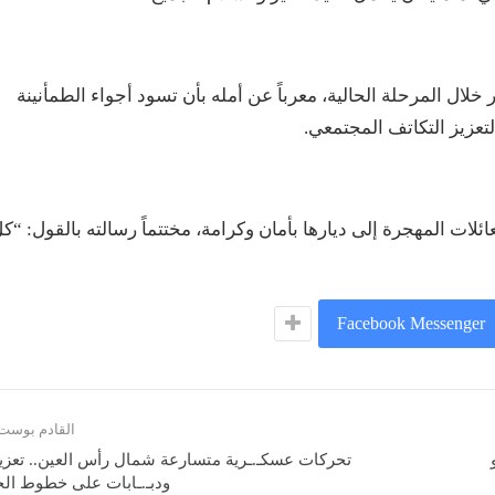
خلال المرحلة الحالية، معرباً عن أمله بأن تسود أجواء الطمأنينة
تعزيز التكاتف المجتمعي.
ئلات المهجرة إلى ديارها بأمان وكرامة، مختتماً رسالته بالقول: “ك
Facebook Messenger
القادم بوست
تحركات عسكـ.ـرية متسارعة شمال رأس العين.. تعزي
ودبـ.ـابات على خطوط الح