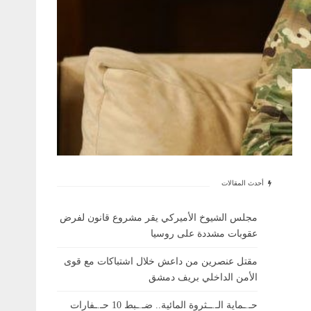
أحدث المقالات
مجلس الشيوخ الأميركي يقر مشروع قانون لفرض
عقوبات مشددة على روسيا
مقتل عنصرين من داعش خلال اشتباكات مع قوى
الأمن الداخلي بريف دمشق
حـ.ـماية الـ.ــثروة المائية.. ضـ.ـبط 10 حـ.ـفارات