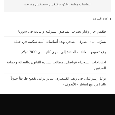
التعليقات مغلقة، ولكن
تركبكس
وبينغبكس مفتوحة.
أحدث المقالات
طقس حار وغبار يضرب المناطق الشرقية والبادية في سوريا
تسرّب مياه الصرف الصحي يهدد أساسات أبنية سكنية في حماة
رفع تعويض العائلات العائدة إلى سري كانيه إلى 2000 دولار
احتجاجات السويداء تتواصل.. مطالب بسيادة القانون والعدالة وحماية
المدنيين
توغل إسرائيلي في ريف القنيطرة.. ساتر ترابي يقطع طريقاً حيوياً
بالتزامن مع انتشار «الأندوف»