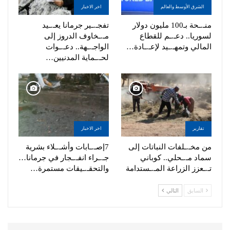
الشرق الأوسط والعالم
اخر الاخبار
منـ.ـحة بـ100 مليون دولار
تفجـ.ـير جرمانا يعـ.ـيد
لسوريا.. دعـ.ـم للقطاع
مـ.ـخاوف الدروز إلى
المالي وتمهـ.ـيد لإعـ.ـادة…
الواجـ.ـهة.. دعـ.ـوات
لحـ.ـماية المدنيين…
تقارير
اخر الاخبار
من مخـ.ـلفات النباتات إلى
7إصـ.ـابات وأشـ.ـلاء بشرية
سماد مـ.ـحلي.. كوباني
جـ.ـراء انفـ.ـجار في جرمانا…
تـ.ـعزز الزراعة المـ.ـستدامة
والتحقـ.ـيقات مستمرة…
السابق
التالي