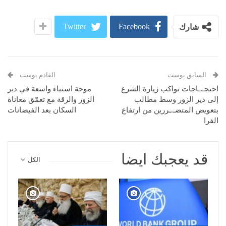
Twitter
Facebook
شارك
السابق بوست
القادم بوست
احتجـ.ـاجات تواكب زيارة الشرع
موجة استياء واسعة في دير
إلى دير الزور وسط مطالب
الزور والرقة مع تعمّق معاناة
بتعويض المتضـ.ـررين من ارتفاع
السكان بعد الفيضانات
الفرا
قد يعجبك ايضا
الكل