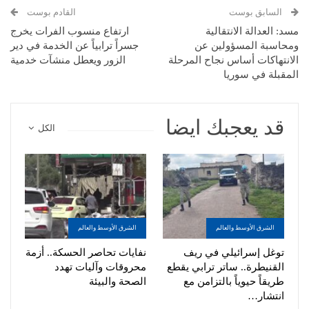
السابق بوست
القادم بوست
مسد: العدالة الانتقالية
ارتفاع منسوب الفرات يخرج
ومحاسبة المسؤولين عن
جسراً ترابياً عن الخدمة في دير
الانتهاكات أساس نجاح المرحلة
الزور ويعطل منشآت خدمية
المقبلة في سوريا
قد يعجبك ايضا
الكل
الشرق الأوسط والعالم
الشرق الأوسط والعالم
توغل إسرائيلي في ريف
نفايات تحاصر الحسكة.. أزمة
القنيطرة.. ساتر ترابي يقطع
محروقات وآليات تهدد
طريقاً حيوياً بالتزامن مع
الصحة والبيئة
انتشار…