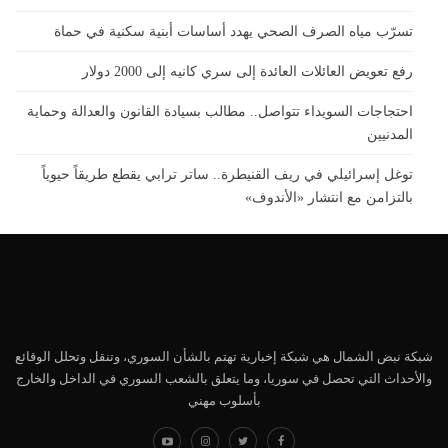
تسرّب مياه الصرف الصحي يهدد أساسات أبنية سكنية في حماة
رفع تعويض العائلات العائدة إلى سري كانيه إلى 2000 دولار
احتجاجات السويداء تتواصل.. مطالب بسيادة القانون والعدالة وحماية
المدنيين
توغل إسرائيلي في ريف القنيطرة.. ساتر ترابي يقطع طريقاً حيوياً
بالتزامن مع انتشار «الأندوف»
شبكة نبض الشمال هي شبكة إخبارية تهتم بالشأن السوري، وتنقل وتحلل الوقائع
والأحداث التي تحصل في سوريا، وما يتعلق بالشعب السوري في الداخل والخارج
بأسلوب مهني