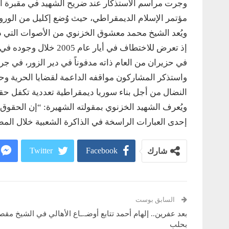
وجرت مراسم الاستذكار عند ضريح الشهيد في مقبرة ال
مؤتمر الإسلام الديمقراطي، حيث وُضع إكليل من الورود 
ويُعد الشيخ محمد معشوق الخزنوي من الأصوات التي دع
إذ تعرض للاختطاف في أي
في حزيران من العام ذاته مدفوناً في دير الزور، في جري
واستذكر المشاركون مواقفه الداعمة لقضايا الحرية و
النضال من أجل بناء سوريا ديمقراطية تعددية تكفل حقوق
ويُعرف الشهيد الخزنوي بمقولته الشهيرة: “إن الحقوق أ
إحدى العبارات الراسخة في الذاكرة الشعبية خلال المط
Twitter
Facebook
شارك
السابق بوست
بعد عفرين.. إلهام أحمد تتابع أوضـ.ـاع الأهالي في الشيخ مقص
بحلب