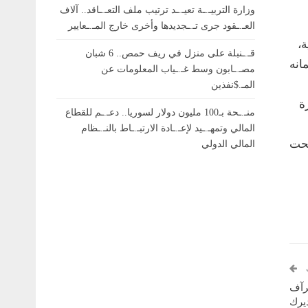
وزارة التربيـ.ـة تعيـ.ـد ترتيب ملف التعـ.ـاقد.. آلاف
العـ.ـقود جرى تـ.ـجديدها وأخرى خارج المـ.ـعايير
،
قـ.ـنبلة على منزل في ريف حمص.. 6 شبان
ثمانه
مصـ.ـابون وسط غـ.ـياب المعلومات عن
المـ.$نفذين
ة
منـ.ـحة بـ100 مليون دولار لسوريا.. دعـ.ـم للقطاع
المالي وتمهـ.ـيد لإعـ.ـادة الارتبـ.ـاط بالنـ.ـظام
بحت
المالي الدولي
برآف
ديرك