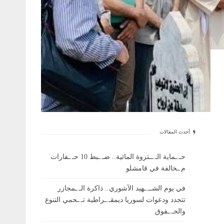
أحدث المقالات
حـ.ـماية الـ.ــثروة المائية.. ضـ.ـبط 10 حـ.ـفارات
م.ـخالفة في قامشلو
في يوم الشــ.ـهيد الآشوري.. ذاكرة الـ.ـمجازر
تتجدد ودعوات لسوريا ديمقـ.ـراطية تـ.ـحمي التنوع
والحـ.ـقوق