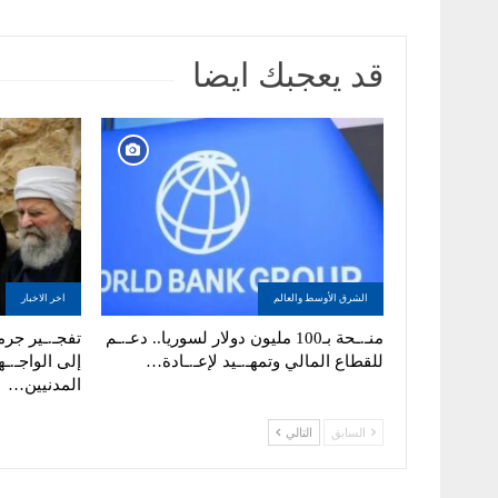
قد يعجبك ايضا
الشرق الأوسط والعالم
اخر الاخبار
منـ.ـحة بـ100 مليون دولار لسوريا.. دعـ.ـم
تفجـ.ـير جرما
للقطاع المالي وتمهـ.ـيد لإعـ.ـادة…
إلى الواجـ.ـه
المدنيين…
السابق
التالي