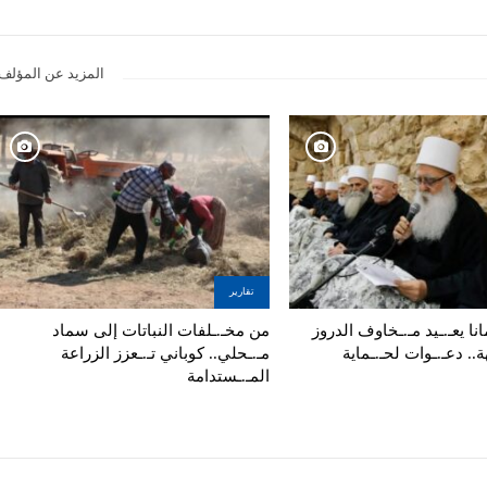
المزيد عن المؤلف
تقارير
نا يعـ.ـيد مـ.ـخاوف الدروز
من مخـ.ـلفات النباتات إلى سماد
ة.. دعـ.ـوات لحـ.ـماية
مـ.ـحلي.. كوباني تـ.ـعزز الزراعة
المـ.ـستدامة