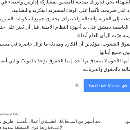
شهداء بحي قدوربك بمدينة قامشلو، بمشاركة إداريين وأعضاء في
على ضريحه، تأكيداً على الوفاء لمسيرته الفكرية والنضالية.
ت إلى الحرية والعدالة والاعتراف بحقوق جميع المكونات السورية
ار عام 2005 خلال وجوده في العاصمة دمشق على يد أجهزة النظام الأمنية، قبل أن يُعثر على ج
مة هزّت الرأي العام آنذاك.
حقوق الشعوب، مؤكدين أن أفكاره ومبادئه ما تزال حاضرة في مسير
 جميع أبنائها.
يها الأخوة لا يتصدق بها أحد، إنما الحقوق تؤخذ بالقوة”، والتي أص
البة بالحقوق والحريات.
Facebook Messenger
القادم بوست
ود
بعد أشهر من المـ.ـعاناة.. انطـ.ـلاق أعمال تأهيـ.ـل طريق 
لإعـ.ـادة ربط قرى المنطقة بمدينة 