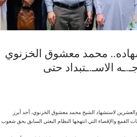
ـ21 لاستـ.ـشهاده.. محمد معشوق الخزنوي
.ـه الاسـ.ـتبداد حتى
ة والعشرين لاستشهاد الشيخ محمد معشوق الخزنوي، أحد أبرز
 القمع والإقصاء التي انتهجها النظام البعثي السابق بحق شعوب