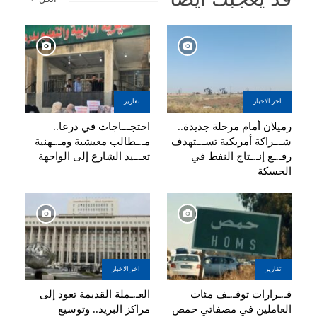
اخر الاخبار
تقارير
رميلان أمام مرحلة جديدة..
احتجـ.ـاجات في درعا..
شـ.ـراكة أمريكية تسـ.ـتهدف
مـ.ـطالب معيشية ومـ.ـهنية
رفـ.ـع إنـ.ـتاج النفط في
تعـ.ـيد الشارع إلى الواجهة
الحسكة
تقارير
اخر الاخبار
قـ.ـرارات توقـ.ـف مئات
العـ.ـملة القديمة تعود إلى
العاملين في مصفاتي حمص
مراكز البريد.. وتوسيع