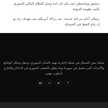
دمشق وواشنطن تبحـ.ـثان إعـ.ـادة وصل النظام المالي السوري
بالمنـ.ـظومة الدولية
رميلان أمام مرحلة جديدة.. شـ.ـراكة أمريكية تسـ.ـتهدف رفـ.ـع
إنـ.ـتاج النفط في الحسكة
شبكة نبض الشمال هي شبكة إخبارية تهتم بالشأن السوري، وتنقل وتحلل الوقائع
والأحداث التي تحصل في سوريا، وما يتعلق بالشعب السوري في الداخل والخارج
بأسلوب مهني