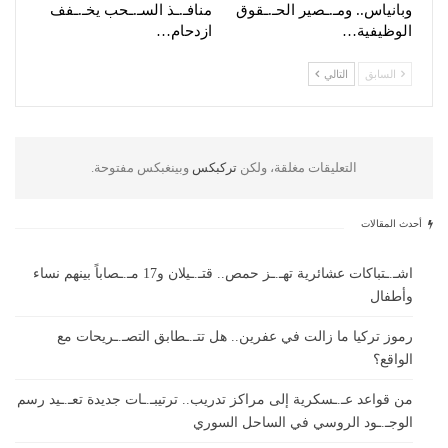
وبانياس.. ومـ.ـصير الحـ.ـقوق
منافـ.ـذ السـ.ـحب يخـ.ـفف
الوظيفية…
ازدحام…
السابق
التالي
التعليقات مغلقة، ولكن
تركبكس
وبينغبكس مفتوحة.
أحدث المقالات
اشـ.ـتباكات عشائرية تهـ.ـز حمص.. قتـ.ـيلان و17 مـ.ـصاباً بينهم نساء
وأطفال
رموز تركيا ما زالت في عفرين.. هل تتـ.ـطابق التصـ.ـريحات مع
الواقع؟
من قواعد عـ.ـسكرية إلى مراكز تدريب.. ترتيبـ.ـات جديدة تعـ.ـيد رسم
الوجـ.ـود الروسي في الساحل السوري