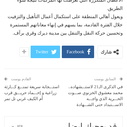
الأعطال المتكررة التي تعرضت لها المركبات نتيجة سوء
الطريق.
ويعول أهالي المنطقة على استكمال أعمال التأهيل والتزفيت
خلال الفترة القادمة، بما يسهم في إنهاء معاناتهم المستمرة
وتحسين حركة النقل والتنقل بين مدينة ديرك وقرى برآف.
Twitter
Facebook
شارك
السابق بوست
القادم بوست
في الذكرى الـ21 لاستـ.ـشهاده..
استـ.ـجابة سريعة تمنـ.ـع كـ.ـارثة
محمد معشوق الخزنوي صـ.ـوت
زراعية و إخـ.ـماد حريـ.ـق قرب
الحـ.ـرية الذي واجـ.ـه
أم الكيف غربي تل تمر
الاسـ.ـتبداد حتى الشـ.ـهادة
قد يعجبك ايضا
الكل