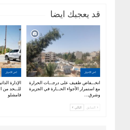
قد يعجبك ايضا
اخر الاخبار
اخر الاخبار
انخـ.ـفاض طفيف على درجـ.ـات الحرارة
الإدارة الذا
مع استمرار الأجواء الحـ.ـارة في الجزيرة
للـ.ـحد من ا
وشرق…
قامشلو
السابق
التالي