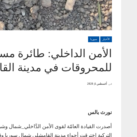
الأخبار
سوريا
الأمن الداخلي: طائرة مس
للمحروقات في مدينة الق
في
أغسطس 6, 2020
نورث بالس
أصدرت القيادة العامّة لقوى الأمن الدَّاخلي_شمال وشر
التركية اخترقت أجواء مدينة القامشلي شمال سوريا و