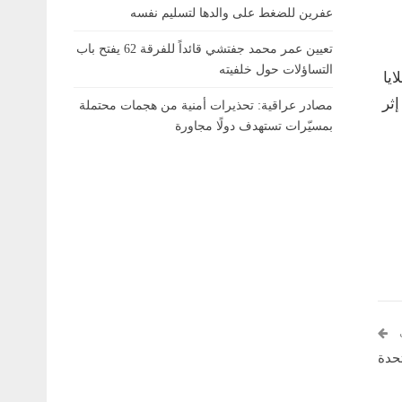
عفرين للضغط على والدها لتسليم نفسه
تعيين عمر محمد جفتشي قائداً للفرقة 62 يفتح باب
التساؤلات حول خلفيته
يا
إثر
مصادر عراقية: تحذيرات أمنية من هجمات محتملة
بمسيّرات تستهدف دولًا مجاورة
تحدة