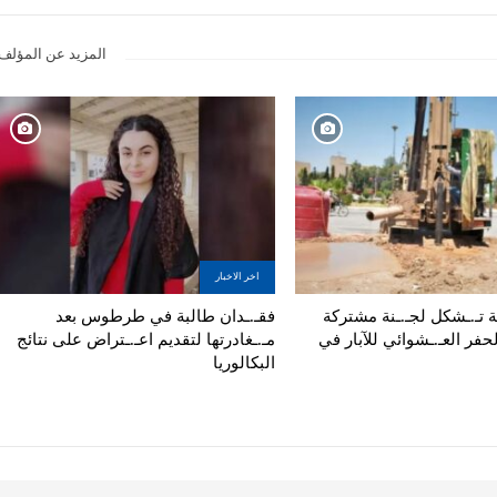
المزيد عن المؤلف
اخر الاخبار
تية تـ.ـشكل لجـ.ـنة مشتركة
فقـ.ـدان طالبة في طرطوس بعد
لحفر العـ.ـشوائي للآبار في
مـ.ـغادرتها لتقديم اعـ.ـتراض على نتائج
البكالوريا