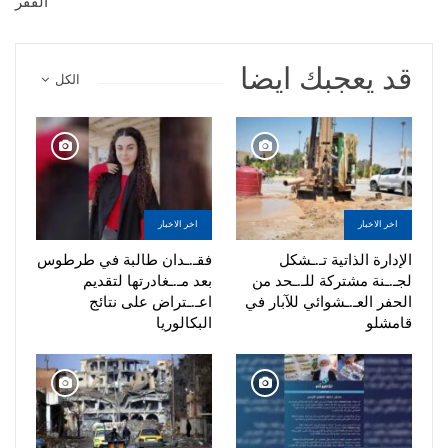
الفقر
قد يعجبك ايضا
الكل
اخر الاخبار
اخر الاخبار
الإدارة الذاتية تـ.ـشكل
فقـ.ـدان طالبة في طرطوس
لجـ.ـنة مشتركة للـ.ـحد من
بعد مـ.ـغادرتها لتقديم
الحفر العـ.ـشوائي للآبار في
اعـ.ـتراض على نتائج
قامشلو
البكالوريا