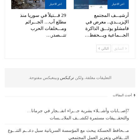
اخر الاخبار
اخر الاخبار
أرشيـ.ـف المجتمع
29 قـ.ـتيلاً في سوريا منذ
الإيزيـ.ـدي.. معرض في
مطلع آب… الجـ.ـرائم
قامشلو يوثـ.ـق الذاكرة
ومـ.ـخلفات الحرب
الجـ.ـماعية ويـ.ـحفظ…
تتـ.ـصدر…
السابق
التالي
التعليقات مغلقة، ولكن
تركبكس
وبينغبكس مفتوحة.
أحدث المقالات
7إصـ.ـابات وأشـ.ـلاء بشرية جـ.ـراء انفـ.ـجار في جرمانا…
والتحقـ.ـيقات مستمرة لكشـ.ـف الملابـ.ـسات
مـ.ـحافظ الحسكة يبحث مع المؤسسة السريانية سبل دعـ.ـم التنـ.ـوع
الثـ.ـقافي وتعزيز العمل المجتمعي