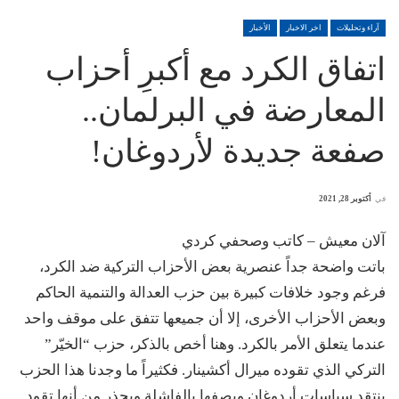
آراء وتحليلات
اخر الاخبار
الأخبار
اتفاق الكرد مع أكبرِ أحزاب
المعارضة في البرلمان..
صفعة جديدة لأردوغان!
في
أكتوبر 28, 2021
آلان معيش – كاتب وصحفي كردي
باتت واضحة جداً عنصرية بعض الأحزاب التركية ضد الكرد،
فرغم وجود خلافات كبيرة بين حزب العدالة والتنمية الحاكم
وبعض الأحزاب الأخرى، إلا أن جميعها تتفق على موقف واحد
عندما يتعلق الأمر بالكرد. وهنا أخص بالذكر، حزب “الخيّر”
التركي الذي تقوده ميرال أكشينار. فكثيراً ما وجدنا هذا الحزب
ينتقد سياسات أردوغان ويصفها بالفاشلة ويحذر من أنها تقود