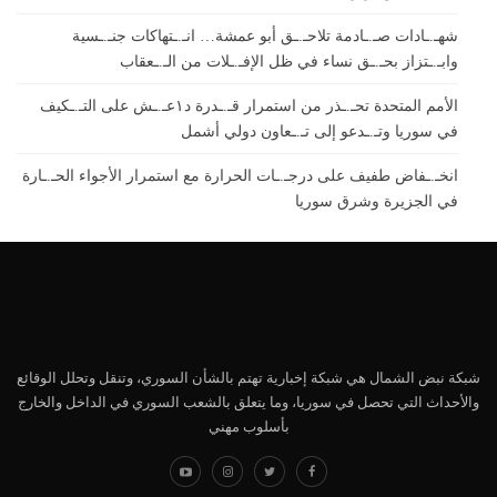
شهـ.ـادات صـ.ـادمة تلاحـ.ـق أبو عمشة… انـ.ـتهاكات جنـ.ـسية
وابـ.ـتزاز بحـ.ـق نساء في ظل الإفـ.ـلات من الـ.ـعقاب
الأمم المتحدة تحـ.ـذر من استمرار قـ.ـدرة د١عـ.ـش على التـ.ـكيف
في سوريا وتـ.ـدعو إلى تـ.ـعاون دولي أشمل
انخـ.ـفاض طفيف على درجـ.ـات الحرارة مع استمرار الأجواء الحـ.ـارة
في الجزيرة وشرق سوريا
شبكة نبض الشمال هي شبكة إخبارية تهتم بالشأن السوري، وتنقل وتحلل الوقائع
والأحداث التي تحصل في سوريا، وما يتعلق بالشعب السوري في الداخل والخارج
بأسلوب مهني