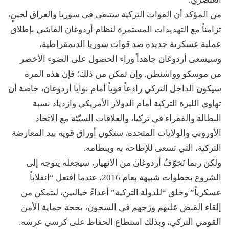
من المؤكد أن القوات التركية ستبقى في سوريا والعراق لحينٍ،
تزامناً مع التهديدات المستمرة لنظام أردوغان الفاشي بإطلاق
عملية عسكرية جديدة ضد قوات سوريا الديمقراطية،
وسيسعى أردوغان جاهداً وراء الحصول على الضوء الأخضر
من موسكو وواشنطن. وإن تمكن من ذلك؛ فإن هذه المرة
سيكون الداخل التركي رادعاً قوياً أمام نوايا أردوغان، خاصة أن
تهاوي الليرة التركية أمام الدولار الأمريكي وازدياد نسبة
البطالة والفقراء في تركيا، والعلاقات السيّئة مع الاتحاد
الأوروبي والولايات المتحدة، ستكون أوراق قوية بيد المعارضة
التركية، التي تسعى للإطاحة به وبنظامه.
ولكن ربما تَخوّفُ أردوغان من الانهيار، سيجعله يتوجه إلى
الشروع بخطوات شبيهة بعام 2016، عندما افتعل “انقلاباً
عسكرياً” وخلق “للدولة التركية” أعداءً خياليين، ليتمكن من
إلقاء القبض عليهم وزجهم في السجون، بحجة حماية الأمن
القومي التركي، وبذلك استطاع الحفاظ على كرسي عرشه.