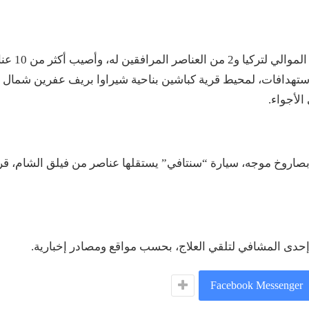
وأفادت مصادر، بمقتل قائد عسكري في “فيلق الشام” المو
 استهداف طائرات مسيّرة انتحارية بما يقارب الـ 8 استهدافات، لمحيط قرية كباشين بناحية شيراوا بريف عفرين شمال
الأجواء.
ق بصاروخ موجه، سيارة “سنتافي” يستقلها عناصر من فيلق الشام، ق
إحدى المشافي لتلقي العلاج، بحسب مواقع ومصادر إخبارية.
Facebook Messenger