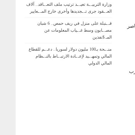
وزارة التربيـ.ـة تعيـ.ـد ترتيب ملف التعـ.ـاقد.. آلاف
العـ.ـقود جرى تـ.ـجديدها وأخرى خارج المـ.ـعايير
قـ.ـنبلة على منزل في ريف حمص.. 6 شبان
الي لتركيا و2 من العناصر المرافقين له، وأصيب أكثر من 10 عناصر
مصـ.ـابون وسط غـ.ـياب المعلومات عن
المـ.$نفذين
منـ.ـحة بـ100 مليون دولار لسوريا.. دعـ.ـم للقطاع
المالي وتمهـ.ـيد لإعـ.ـادة الارتبـ.ـاط بالنـ.ـظام
المالي الدولي
رب