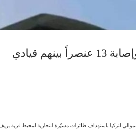
بطائرات مسيرة .. مقتل وإصابة 13 عنصراً بينهم قيادي
الشام” الموالي لتركيا باستهداف طائرات مسيّرة انتحارية لمحيط قرية بريف