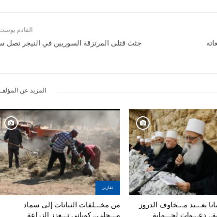
القادم بوست
اته
جثث قتلى المرتزقة السوريين في النيجر تصل سو
المزيد عن المؤلف
تقارير
نا يعـ.ـيد مـ.ـخاوف الدروز
من مخـ.ـلفات النباتات إلى سماد
ة.. دعـ.ـوات لحـ.ـماية
مـ.ـحلي.. كوباني تـ.ـعزز الزراعة