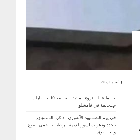
أحدث المقالات
حـ.ـماية الـ.ــثروة المائية.. ضـ.ـبط 10 حـ.ـفارات
م.ـخالفة في قامشلو
في يوم الشــ.ـهيد الآشوري.. ذاكرة الـ.ـمجازر
تتجدد ودعوات لسوريا ديمقـ.ـراطية تـ.ـحمي التنوع
والحـ.ـقوق