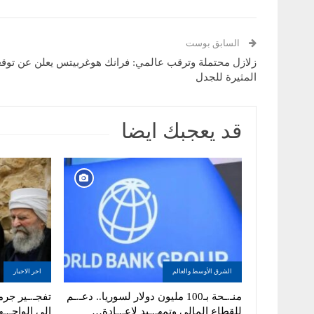
السابق بوست
زلازل محتملة وترقب عالمي: فرانك هوغربيتس يعلن عن توقع
المثيرة للجدل
قد يعجبك ايضا
الشرق الأوسط والعالم
اخر الاخبار
منـ.ـحة بـ100 مليون دولار لسوريا.. دعـ.ـم
تفجـ.ـير جرما
للقطاع المالي وتمهـ.ـيد لإعـ.ـادة…
إلى الواجـ.ـه