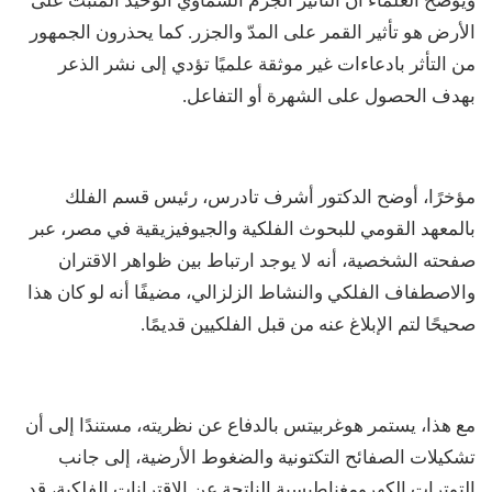
ويوضح العلماء أن التأثير الجرم السماوي الوحيد المثبت على
الأرض هو تأثير القمر على المدّ والجزر. كما يحذرون الجمهور
من التأثر بادعاءات غير موثقة علميًا تؤدي إلى نشر الذعر
بهدف الحصول على الشهرة أو التفاعل.
مؤخرًا، أوضح الدكتور أشرف تادرس، رئيس قسم الفلك
بالمعهد القومي للبحوث الفلكية والجيوفيزيقية في مصر، عبر
صفحته الشخصية، أنه لا يوجد ارتباط بين ظواهر الاقتران
والاصطفاف الفلكي والنشاط الزلزالي، مضيفًا أنه لو كان هذا
صحيحًا لتم الإبلاغ عنه من قبل الفلكيين قديمًا.
مع هذا، يستمر هوغربيتس بالدفاع عن نظريته، مستندًا إلى أن
تشكيلات الصفائح التكتونية والضغوط الأرضية، إلى جانب
التوترات الكهرومغناطيسية الناتجة عن الاقترانات الفلكية، قد