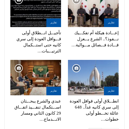
تقارير
تقارير
إعـ.ـادة هيكلة أم تفكـ.ـيك
تأجيـ.ـل انـ.ـطلاق أولى
نـ.ـفوذ؟.. الشرع يـ.ـعزل
قـ.ـوافل العودة إلى سري
قـ.ـادة فـ.ـصائل مـ.ـوالية…
كانيه حتى استـ.ـكمال
الترتيـ.ـبات…
تقارير
تقارير
انطـ.ـلاق أولى قوافل العودة
عبدي والشرع يبحـ.ـثان
إلى سري كانيه غداً.. 648
اسـ.ـتكمال تنفـ.ـيذ اتفـ.ـاق
عائلة تخـ.ـطو أولى
29 كانون الثاني ومسار
خطوات…
الانـ.ـدماج…