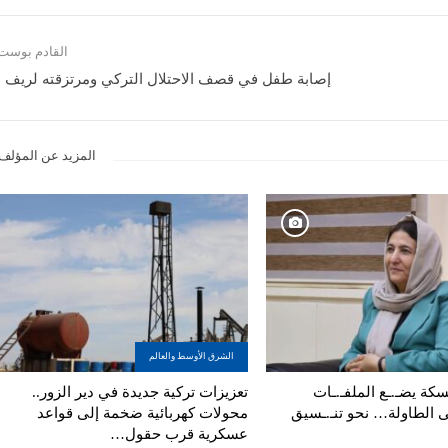
القادم بوست
إصابة طفل في قصف الاحتلال التركي ومرتزقته لريف م
المزيد عن المؤلف
الشرق الأوسط والعالم
كة يضـ.ـع الملفـ.ـات
تعزيزات تركية جديدة في دير الزور..
ى الطاولة… نحو تنـ.ـسيق
محولات كهربائية ضخمة إلى قواعد
عسكرية قرب حقول…