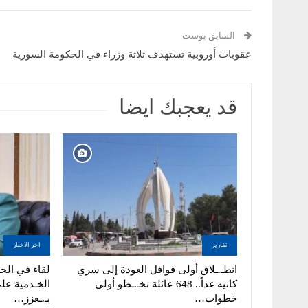
السابق بوست
عقوبات أوروبية تستهدف ثلاثة وزراء في الحكومة السورية
قد يعجبك ايضا
تقارير
اخر الاخبار
انطـ.ـلاق أولى قوافل العودة إلى سري
لقاء في الحس
كانيه غداً.. 648 عائلة تخـ.ـطو أولى
الخـدمية عل
خطوات…
يـ.ـعزز…