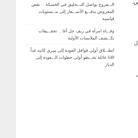
ص،
الـ.ـفروج يواصل التـ.ـحليق في الحسكة… نقص
المعروض يدفـ.ـع الأسـ.ـعار إلى مـ.ـستويات
قياسية
وفـ.ـاة امرأة في ريف جل آغا… تحقـ.ـيقات
تكـ.ـشف الملابسات الأولية
ل
انطـ.ـلاق أولى قوافل العودة إلى سري كانيه غداً..
648 عائلة تخـ.ـطو أولى خطوات الـ.ـعودة إلى
الديار