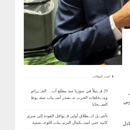
أحدث المقالات
29 قـ.ـتيلاً في سوريا منذ مطلع آب… الجـ.ـرائم
ومـ.ـخلفات الحرب تتـ.ـصدر أسـ.ـباب سقـ.ـوط
وبي
الضـ.ـحايا
تأجيـ.ـل انـ.ـطلاق أولى قـ.ـوافل العودة إلى سري
كانيه حتى استـ.ـكمال الترتيـ.ـبات اللوجـ.ـستية
ادل