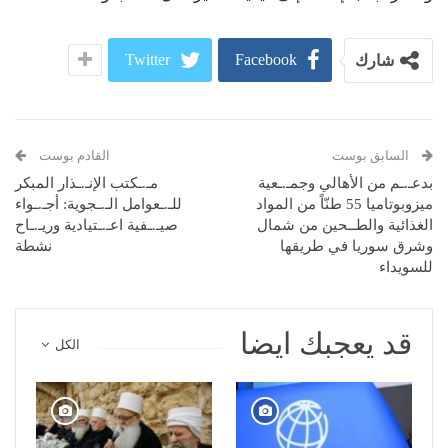
Twitter
Facebook
شارك
السابق بوست
القادم بوست
بدعـ.ـم من الأهالي وجمـ.ـعية
مـ.ـكتب الإنـ.ـذار المبكر
ميزوبوتاميا 55 طنّاً من المواد
للـ.ـعوامل الـ.ـجوية: أجـ.ـواء
الغذائية والطــحين من شمال
صيـ.ـفية اعـ.ـتيادية وريـ.ـاح
وشرق سوريا في طريقها
نشطة
للسويداء
قد يعجبك ايضا
الكل