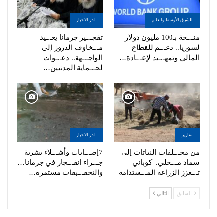
الشرق الأوسط والعالم
اخر الاخبار
منـ.ـحة بـ100 مليون دولار
تفجـ.ـير جرمانا يعـ.ـيد
لسوريا.. دعـ.ـم للقطاع
مـ.ـخاوف الدروز إلى
المالي وتمهـ.ـيد لإعـ.ـادة…
الواجـ.ـهة.. دعـ.ـوات
لحـ.ـماية المدنيين…
تقارير
اخر الاخبار
من مخـ.ـلفات النباتات إلى
7إصـ.ـابات وأشـ.ـلاء بشرية
سماد مـ.ـحلي.. كوباني
جـ.ـراء انفـ.ـجار في جرمانا…
تـ.ـعزز الزراعة المـ.ـستدامة
والتحقـ.ـيقات مستمرة…
السابق
التالي