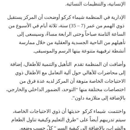
الإنسانية، والتنظيمات النسائية.
الإدارية في المنظمة شيماء كركو أوضحت أن المركز يستقبل
ذوي الهمم من عمر (7 – 35) سنة، ثلاثة أيام في الأسبوع من
الساعة الثامنة صباحاً وحتى الرابعة مساءً، وسيسعى إلى
تأهيلهم من الناحية الجسدية والعقلية من خلال ممارسة
أنشطة ترفيهية متنوعة بينها الرسم والموسيقى.
وأضافت ان المنظمة تقدم التأهيل والتنمية للأطفال، إضافة
إلى محاضرات للأهالي حول آلية التعامل مع الأطفال ذوي
الاحتياجات الخاصة منوهة أن المركز لديه عدة فرق من
اختصاصات مختلفة منها “التوحد، الضمور الداخلي والخارجي،
بالإضافة إلى متلازمة داون”.
واختتمت شيماء كركو حديثها أن ذوي الاحتياجات الخاصة،
سيتم تدريبهم أيضاً على “طرق التعليم وكيفية تناول الطعام
والشراب، بالإضافة إلى كيفية السير” كلٌ حسب وضعه.