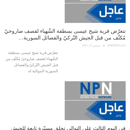
عاجل
تتعرّض قرية شيخ عيسى بمنطقة الشّهباء لقصف صاروخيّ
مُكثّف من قبل الجيش التّركيّ والفصائل السورية…
N0RTHPULS24
سبتمبر 23, 2021
تتعرّض قرية شيخ عيسى بمنطقة
الشّهباء لقصف صاروخيّ مُكثّف من
قبل الجيش التّركيّ والفصائل
السورية الموالية له.
عاجل
في اليوم الثالث على التوالي تحلق مسيّرة تابعة للجيش