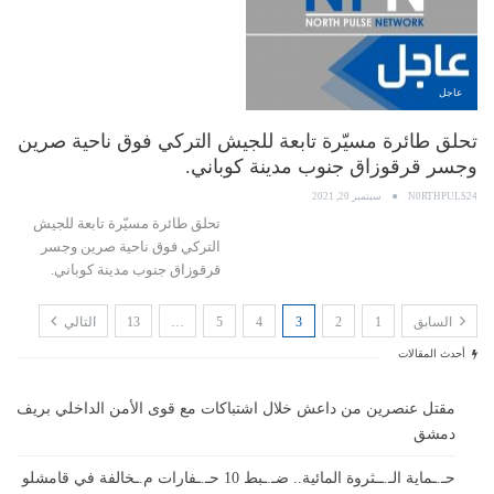
عاجل
تحلق طائرة مسيّرة تابعة للجيش التركي فوق ناحية صرين
وجسر قرقوزاق جنوب مدينة كوباني.
N0RTHPULS24
سبتمبر 20, 2021
تحلق طائرة مسيّرة تابعة للجيش
التركي فوق ناحية صرين وجسر
قرقوزاق جنوب مدينة كوباني.
السابق
1
2
3
4
5
…
13
التالي
أحدث المقالات
مقتل عنصرين من داعش خلال اشتباكات مع قوى الأمن الداخلي بريف
دمشق
حـ.ـماية الـ.ــثروة المائية.. ضـ.ـبط 10 حـ.ـفارات م.ـخالفة في قامشلو