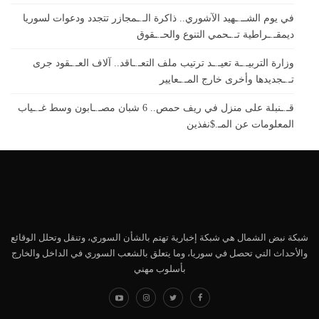
في يوم الشــ.ـهيد الآشوري.. ذاكرة الـ.ـمجازر تتجدد ودعوات لسوريا
ديمقـ.ـراطية تـ.ـحمي التنوع والحـ.ـقوق
وزارة التربيـ.ـة تعيـ.ـد ترتيب ملف التعـ.ـاقد.. آلاف العـ.ـقود جرى
تـ.ـجديدها وأخرى خارج المـ.ـعايير
قـ.ـنبلة على منزل في ريف حمص.. 6 شبان مصـ.ـابون وسط غـ.ـياب
المعلومات عن المـ.$نفذين
شبكة نبض الشمال هي شبكة إخبارية تهتم بالشأن السوري، وتنقل وتحلل الوقائع
والأحداث التي تحصل في سوريا، وما يتعلق بالشعب السوري في الداخل والخارج
بأسلوب مهني