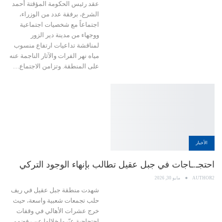
عقد رئيس الحكومة المؤقتة أحمد
الشرع، برفقة عدد من الوزراء،
اجتماعاً مع شخصيات اجتماعية
ووجهاء من مدينة دير الزور
لمناقشة تداعيات ارتفاع منسوب
مياه نهر الفرات والآثار الناجمة عنه
على المنطقة. وتزامن الاجتماع…
الأخبار
احتجـ.ـاجات في جبل عقيل تطالب بإنهاء الوجود التركي
AUTHOR2
مايو 30, 2026
شهدت منطقة جبل عقيل في ريف
حلب تجمعات شعبية واسعة، حيث
خرج عشرات الأهالي في وقفات
احتجاجية عبّروا خلالها عن رفضهم