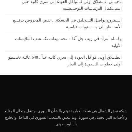
تأجيـ.ـل انـ.ـطلاق أولى قـ.ـوافل العودة إلى سري كانيه حتى
استـ.ـكمال الترتيـ.ـبات اللوجـ.ـستية
الـ.ـفروج يواصل التـ.ـحليق في الحسكة… نقص المعروض يدفـ.ـع
الأسـ.ـعار إلى مـ.ـستويات قياسية
وفـ.ـاة امرأة في ريف جل آغا… تحقـ.ـيقات تكـ.ـشف الملابسات
الأولية
انطـ.ـلاق أولى قوافل العودة إلى سري كانيه غداً.. 648 عائلة تخـ.ـطو
أولى خطوات الـ.ـعودة إلى الديار
شبكة نبض الشمال هي شبكة إخبارية تهتم بالشأن السوري، وتنقل وتحلل الوقائع
والأحداث التي تحصل في سوريا، وما يتعلق بالشعب السوري في الداخل والخارج
بأسلوب مهني