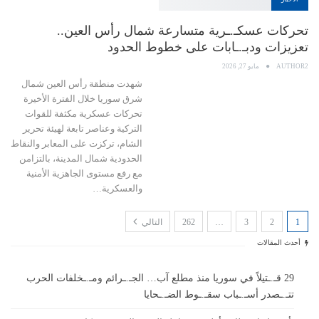
تحركات عسكـ.ـرية متسارعة شمال رأس العين..
تعزيزات ودبـ.ـابات على خطوط الحدود
AUTHOR2
مايو 27, 2026
شهدت منطقة رأس العين شمال
شرق سوريا خلال الفترة الأخيرة
تحركات عسكرية مكثفة للقوات
التركية وعناصر تابعة لهيئة تحرير
الشام، تركزت على المعابر والنقاط
الحدودية شمال المدينة، بالتزامن
مع رفع مستوى الجاهزية الأمنية
والعسكرية…
1
2
3
…
262
التالي
أحدث المقالات
29 قـ.ـتيلاً في سوريا منذ مطلع آب… الجـ.ـرائم ومـ.ـخلفات الحرب
تتـ.ـصدر أسـ.ـباب سقـ.ـوط الضـ.ـحايا