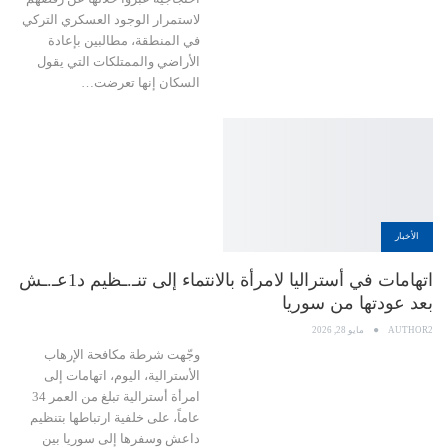
لاستمرار الوجود العسكري التركي
في المنطقة، مطالبين بإعادة
الأراضي والممتلكات التي يقول
السكان إنها تعرضت…
الأخبار
اتهامات في أستراليا لامرأة بالانتماء إلى تنـ.ـظيم د1عـ.ـش
بعد عودتها من سوريا
AUTHOR2
مايو 28, 2026
وجّهت شرطة مكافحة الإرهاب
الأسترالية، اليوم، اتهامات إلى
امرأة أسترالية تبلغ من العمر 34
عاماً، على خلفية ارتباطها بتنظيم
داعش وسفرها إلى سوريا بين