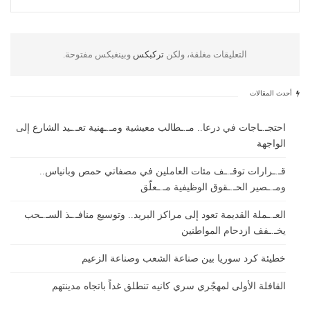
التعليقات مغلقة، ولكن
تركبكس
وبينغبكس مفتوحة.
أحدث المقالات
احتجـ.ـاجات في درعا.. مـ.ـطالب معيشية ومـ.ـهنية تعـ.ـيد الشارع إلى
الواجهة
قـ.ـرارات توقـ.ـف مئات العاملين في مصفاتي حمص وبانياس..
ومـ.ـصير الحـ.ـقوق الوظيفية مـ.ـعلّق
العـ.ـملة القديمة تعود إلى مراكز البريد.. وتوسيع منافـ.ـذ السـ.ـحب
يخـ.ـفف ازدحام المواطنين
خطيئة كرد سوريا بين صناعة الشعب وصناعة الزعيم
القافلة الأولى لمهجّري سري كانيه تنطلق غداً باتجاه مدينتهم