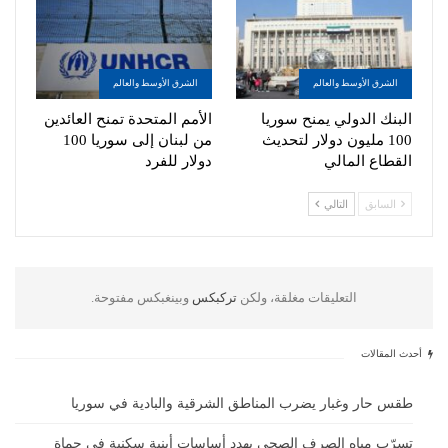
الشرق الأوسط والعالم
الشرق الأوسط والعالم
البنك الدولي يمنح سوريا
الأمم المتحدة تمنح العائدين
100 مليون دولار لتحديث
من لبنان إلى سوريا 100
القطاع المالي
دولار للفرد
السابق
التالي
التعليقات مغلقة، ولكن
تركبكس
وبينغبكس مفتوحة.
أحدث المقالات
طقس حار وغبار يضرب المناطق الشرقية والبادية في سوريا
تسرّب مياه الصرف الصحي يهدد أساسات أبنية سكنية في حماة