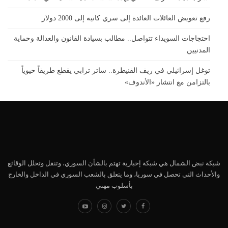
رفع تعويض العائلات العائدة إلى سري كانيه إلى 2000 دولار
احتجاجات السويداء تتواصل.. مطالب بسيادة القانون والعدالة وحماية
المدنيين
توغل إسرائيلي في ريف القنيطرة.. ساتر ترابي يقطع طريقاً حيوياً
بالتزامن مع انتشار «الأندوف»
شبكة نبض الشمال هي شبكة إخبارية تهتم بالشأن السوري، وتنقل وتحلل الوقائع
والأحداث التي تحصل في سوريا، وما يتعلق بالشعب السوري في الداخل والخارج
بأسلوب مهني