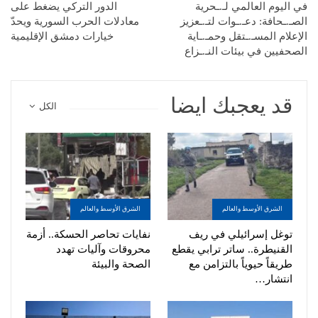
في اليوم العالمي لـ.ـحرية
الدور التركي يضغط على
الصـ.ـحافة: دعـ.ـوات لتـ.ـعزيز
معادلات الحرب السورية ويحدّ
الإعلام المسـ.ـتقل وحمـ.ـاية
خيارات دمشق الإقليمية
الصحفيين في بيئات النـ.ـزاع
قد يعجبك ايضا
الكل
الشرق الأوسط والعالم
الشرق الأوسط والعالم
توغل إسرائيلي في ريف
نفايات تحاصر الحسكة.. أزمة
القنيطرة.. ساتر ترابي يقطع
محروقات وآليات تهدد
طريقاً حيوياً بالتزامن مع
الصحة والبيئة
انتشار…