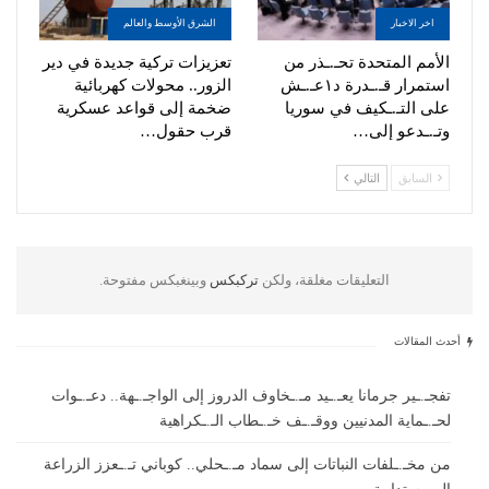
اخر الاخبار
الشرق الأوسط والعالم
الأمم المتحدة تحـ.ـذر من
تعزيزات تركية جديدة في دير
استمرار قـ.ـدرة د١عـ.ـش
الزور.. محولات كهربائية
على التـ.ـكيف في سوريا
ضخمة إلى قواعد عسكرية
وتـ.ـدعو إلى…
قرب حقول…
السابق
التالي
التعليقات مغلقة، ولكن
تركبكس
وبينغبكس مفتوحة.
أحدث المقالات
تفجـ.ـير جرمانا يعـ.ـيد مـ.ـخاوف الدروز إلى الواجـ.ـهة.. دعـ.ـوات
لحـ.ـماية المدنيين ووقـ.ـف خـ.ـطاب الـ.ـكراهية
من مخـ.ـلفات النباتات إلى سماد مـ.ـحلي.. كوباني تـ.ـعزز الزراعة