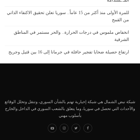
المـ.ـستدامة
للمرة الأولى منذ أكثر من 15 عاماً.. سوريا تعلن تحقيق الاكتفاء الذاتي
من القمح
انخفاض ملموس في درجات الحرارة.. والحر مستمر في المناطق
الشرقية
ارتفاع حصيلة ضحايا تفجير حافلة في جرمانا إلى 16 بين قتيل وجريح
شبكة نبض الشمال هي شبكة إخبارية تهتم بالشأن السوري، وتنقل وتحلل الوقائع
والأحداث التي تحصل في سوريا، وما يتعلق بالشعب السوري في الداخل والخارج
بأسلوب مهني