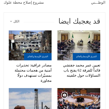
الوطـ.ـني
مشروع إصلاح محطة علوك
قد يعجبك ايضا
الكل
الشرق الأوسط والعالم
الشرق الأوسط والعالم
تعيين عمر محمد جفتشي
مصادر عراقية: تحذيرات
قائداً للفرقة 62 يفتح باب
أمنية من هجمات محتملة
التساؤلات حول خلفيته
بمسيّرات تستهدف دولًا
مجاورة