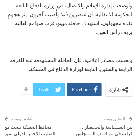
وأوضحت إدارة الإعلام والاتصال، في وزارة الدفاع التابعة
للحكومة الانتقالية، أن عنصرين قُتلا وأُصيب آخرون، إثر هجومٍ
نفذه مجهولون، استهدف حافلةَ مبيتٍ غرب صوامع العالية
بريف رأس العين.
وبحسب مصادرَ إعلامية، فإن الحافلة المستهدفة تتبع للفرقة
الرابعة والستين، التابعة لوزارة الدفاع في الحسكة.
Twitter
Facebook
شارك
السابق بوست
القادم بوست
بين السـ.ـياسة والحـ.ـصار…
محافظ الحسكة يبحث مع
قراءة في مواقـ.ـف الـ.ـمجلس
الصليب الأحمر الدولي سير