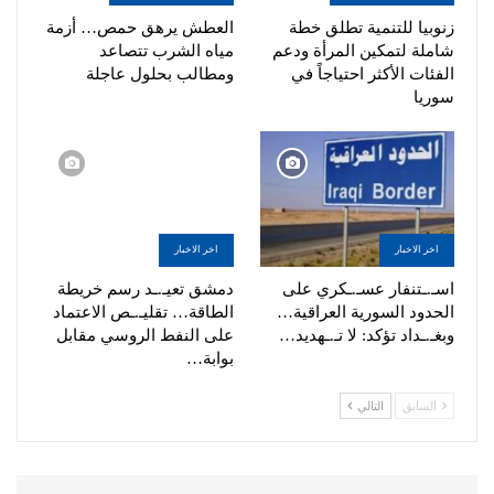
زنوبيا للتنمية تطلق خطة
العطش يرهق حمص… أزمة
شاملة لتمكين المرأة ودعم
مياه الشرب تتصاعد
الفئات الأكثر احتياجاً في
ومطالب بحلول عاجلة
سوريا
اخر الاخبار
اخر الاخبار
اسـ.ـتنفار عسـ.ـكري على
دمشق تعيـ.ـد رسم خريطة
الحدود السورية العراقية…
الطاقة… تقليـ.ـص الاعتماد
وبغـ.ـداد تؤكد: لا تـ.ـهديد…
على النفط الروسي مقابل
بوابة…
السابق
التالي