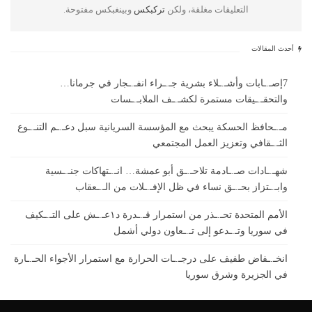
التعليقات مغلقة، ولكن
تركبكس
وبينغبكس مفتوحة.
أحدث المقالات
7إصـ.ـابات وأشـ.ـلاء بشرية جـ.ـراء انفـ.ـجار في جرمانا…
والتحقـ.ـيقات مستمرة لكشـ.ـف الملابـ.ـسات
مـ.ـحافظ الحسكة يبحث مع المؤسسة السريانية سبل دعـ.ـم التنـ.ـوع
الثـ.ـقافي وتعزيز العمل المجتمعي
شهـ.ـادات صـ.ـادمة تلاحـ.ـق أبو عمشة… انـ.ـتهاكات جنـ.ـسية
وابـ.ـتزاز بحـ.ـق نساء في ظل الإفـ.ـلات من الـ.ـعقاب
الأمم المتحدة تحـ.ـذر من استمرار قـ.ـدرة د١عـ.ـش على التـ.ـكيف
في سوريا وتـ.ـدعو إلى تـ.ـعاون دولي أشمل
انخـ.ـفاض طفيف على درجـ.ـات الحرارة مع استمرار الأجواء الحـ.ـارة
في الجزيرة وشرق سوريا