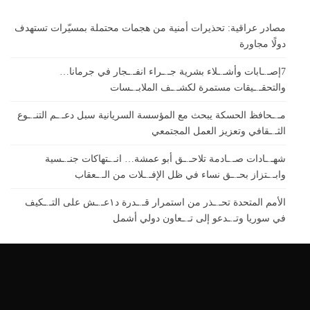
مصادر عراقية: تحذيرات أمنية من هجمات محتملة بمسيّرات تستهدف
دولًا مجاورة
7إصـ.ـابات وأشـ.ـلاء بشرية جـ.ـراء انفـ.ـجار في جرمانا…
والتحقـ.ـيقات مستمرة لكشـ.ـف الملابـ.ـسات
مـ.ـحافظ الحسكة يبحث مع المؤسسة السريانية سبل دعـ.ـم التنـ.ـوع
الثـ.ـقافي وتعزيز العمل المجتمعي
شهـ.ـادات صـ.ـادمة تلاحـ.ـق أبو عمشة… انـ.ـتهاكات جنـ.ـسية
وابـ.ـتزاز بحـ.ـق نساء في ظل الإفـ.ـلات من الـ.ـعقاب
الأمم المتحدة تحـ.ـذر من استمرار قـ.ـدرة د١عـ.ـش على التـ.ـكيف
في سوريا وتـ.ـدعو إلى تـ.ـعاون دولي أشمل