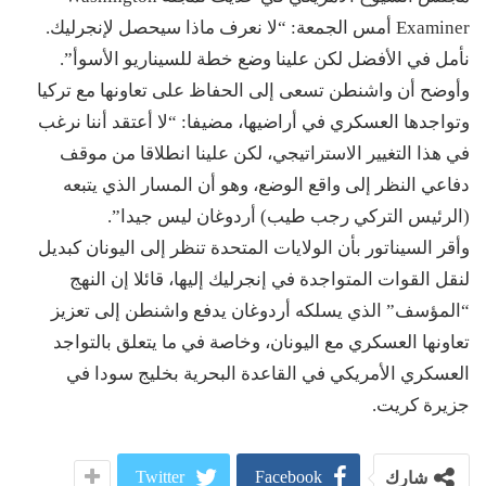
Examiner أمس الجمعة: “لا نعرف ماذا سيحصل لإنجرليك.
نأمل في الأفضل لكن علينا وضع خطة للسيناريو الأسوأ”.
وأوضح أن واشنطن تسعى إلى الحفاظ على تعاونها مع تركيا
وتواجدها العسكري في أراضيها، مضيفا: “لا أعتقد أننا نرغب
في هذا التغيير الاستراتيجي، لكن علينا انطلاقا من موقف
دفاعي النظر إلى واقع الوضع، وهو أن المسار الذي يتبعه
(الرئيس التركي رجب طيب) أردوغان ليس جيدا”.
وأقر السيناتور بأن الولايات المتحدة تنظر إلى اليونان كبديل
لنقل القوات المتواجدة في إنجرليك إليها، قائلا إن النهج
“المؤسف” الذي يسلكه أردوغان يدفع واشنطن إلى تعزيز
تعاونها العسكري مع اليونان، وخاصة في ما يتعلق بالتواجد
العسكري الأمريكي في القاعدة البحرية بخليج سودا في
جزيرة كريت.
Twitter
Facebook
شارك