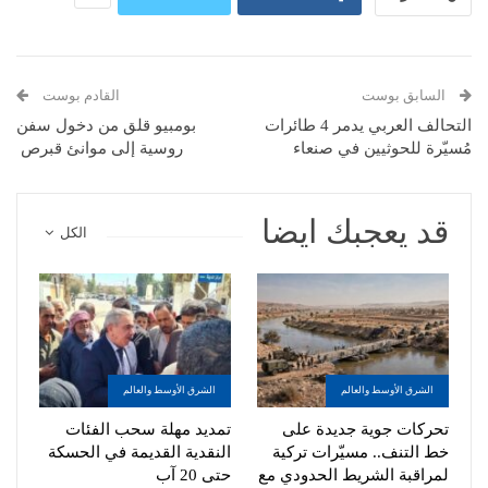
السابق بوست
القادم بوست
التحالف العربي يدمر 4 طائرات
بومبيو قلق من دخول سفن
مُسيّرة للحوثيين في صنعاء
روسية إلى موانئ قبرص
قد يعجبك ايضا
الكل
الشرق الأوسط والعالم
الشرق الأوسط والعالم
تحركات جوية جديدة على
تمديد مهلة سحب الفئات
خط التنف.. مسيّرات تركية
النقدية القديمة في الحسكة
لمراقبة الشريط الحدودي مع
حتى 20 آب