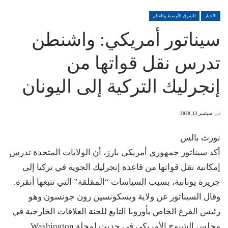
الأخبار
الشرق الأوسط والعالم
سيناتور أمريكي: واشنطن
تدرس نقل قواتها من
إنجرليك التركية إلى اليونان
في
سبتمبر 13, 2020
نورث بالس
أكد سيناتور جمهوري أمريكي بارز، أن الولايات المتحدة تدرس
إمكانية نقل قواتها من قاعدة إنجرليك الجوية في تركيا إلى
جزيرة يونانية، بسبب السياسات “المقلقة” التي تتبعها أنقرة.
وقال السيناتور عن ولاية ويسكونسين رون جونسون وهو
رئيس الفرع الخاص بأوروبا التابع للجنة العلاقات الخارجية في
مجلس الشيوخ الأمريكي في حديث لمجلة Washington