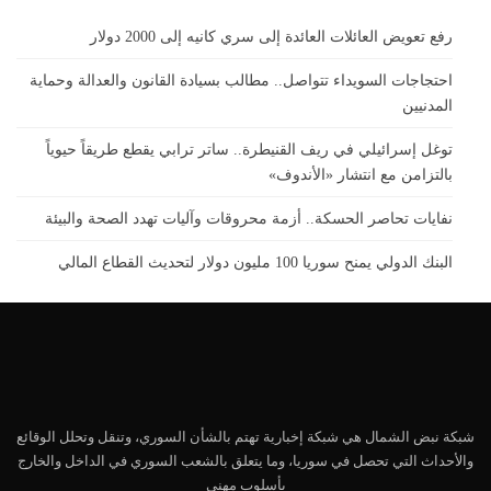
رفع تعويض العائلات العائدة إلى سري كانيه إلى 2000 دولار
احتجاجات السويداء تتواصل.. مطالب بسيادة القانون والعدالة وحماية
المدنيين
توغل إسرائيلي في ريف القنيطرة.. ساتر ترابي يقطع طريقاً حيوياً
بالتزامن مع انتشار «الأندوف»
نفايات تحاصر الحسكة.. أزمة محروقات وآليات تهدد الصحة والبيئة
البنك الدولي يمنح سوريا 100 مليون دولار لتحديث القطاع المالي
شبكة نبض الشمال هي شبكة إخبارية تهتم بالشأن السوري، وتنقل وتحلل الوقائع
والأحداث التي تحصل في سوريا، وما يتعلق بالشعب السوري في الداخل والخارج
بأسلوب مهني