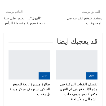
Telegram
Facebook Messenger
السابق بوست
القادم بوست
طباعة
دمشق تتوقع انفراجه في
“الهول”… العثور على جثة
المحروقات
نازحة سورية مفصولة الرأس
قد يعجبك ايضا
عاجل
عاجل
تقصف القوات التركية في
طائرة مسيرة تابعة للجيش
هذه الأثناء قريتي ام القرى
التركي تستهدف مركز مدينة
وكفر كارس بريف حلب
تل رفعت
الشمالي بالأسلحة…