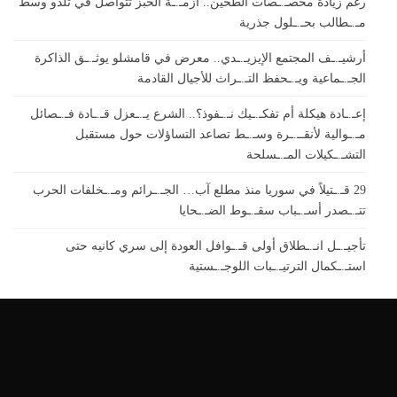
رغم زيادة مخصـ.ـصات الطحين.. أزمـ.ـة الخبز تتواصل في تلدو وسط
مـ.ـطالب بحـ.ـلول جذرية
أرشيـ.ـف المجتمع الإيزيـ.ـدي.. معرض في قامشلو يوثـ.ـق الذاكرة
الجـ.ـماعية ويـ.ـحفظ التـ.ـراث للأجيال القادمة
إعـ.ـادة هيكلة أم تفكـ.ـيك نـ.ـفوذ؟.. الشرع يـ.ـعزل قـ.ـادة فـ.ـصائل
مـ.ـوالية لأنقــ.ـرة وسـ.ـط تصاعد التساؤلات حول مستقبل
التشـ.ـكيلات المـ.ـسلحة
29 قـ.ـتيلاً في سوريا منذ مطلع آب… الجـ.ـرائم ومـ.ـخلفات الحرب
تتـ.ـصدر أسـ.ـباب سقـ.ـوط الضـ.ـحايا
تأجيـ.ـل انـ.ـطلاق أولى قـ.ـوافل العودة إلى سري كانيه حتى
استـ.ـكمال الترتيـ.ـبات اللوجـ.ـستية