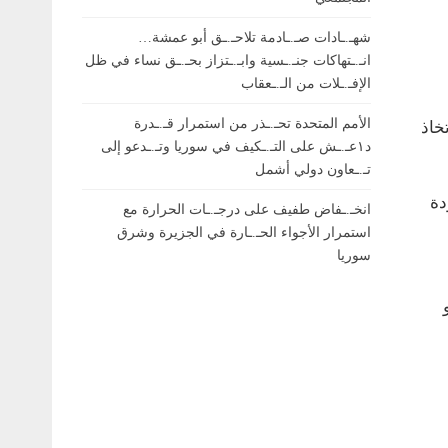
شهـ.ـادات صـ.ـادمة تلاحـ.ـق أبو عمشة…
انـ.ـتهاكات جنـ.ـسية وابـ.ـتزاز بحـ.ـق نساء في ظل
الإفـ.ـلات من الـ.ـعقاب
الأمم المتحدة تحـ.ـذر من استمرار قـ.ـدرة
خاذ
د١عـ.ـش على التـ.ـكيف في سوريا وتـ.ـدعو إلى
تـ.ـعاون دولي أشمل
دة
انخـ.ـفاض طفيف على درجـ.ـات الحرارة مع
استمرار الأجواء الحـ.ـارة في الجزيرة وشرق
سوريا