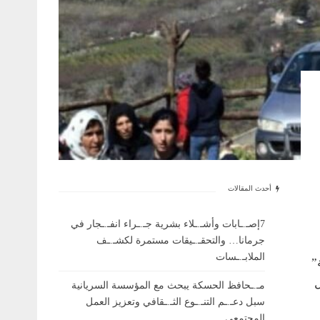
أحدث المقالات
7إصـ.ـابات وأشـ.ـلاء بشرية جـ.ـراء انفـ.ـجار في
جرمانا… والتحقـ.ـيقات مستمرة لكشـ.ـف
الملابـ.ـسات
”
ل
مـ.ـحافظ الحسكة يبحث مع المؤسسة السريانية
سبل دعـ.ـم التنـ.ـوع الثـ.ـقافي وتعزيز العمل
المجتمعي