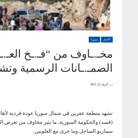
الأخبار
سوريا
مخـ.ـاوف من “فـ.ـخ العـ
الضمـ.ـانات الرسمية وتشـ
في
أبريل 21, 2025
تشهد منطقة عفرين في شمال سوريا عودة فردية لأهال
(قسد) والحكومة السورية، ما يثير مخاوف من تعرض ا
سيناريو الساحل وما جرى مع العلويين.