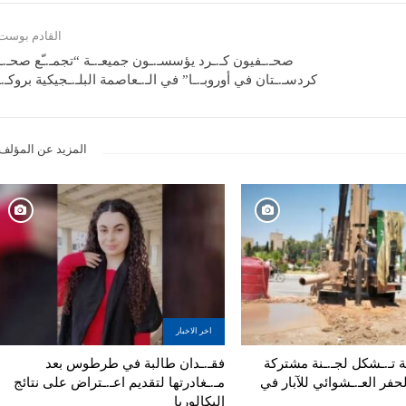
القادم بوست
صحـ.ـفيون كـ.ـرد يؤسسـ.ـون جميعـ.ـة “تجمـ.ـّع صحـ.
كردسـ.ـتان في أوروبـ.ـا” في الـ.ـعاصمة البلـ.ـجيكية بروكـ
المزيد عن المؤلف
اخر الاخبار
تية تـ.ـشكل لجـ.ـنة مشتركة
فقـ.ـدان طالبة في طرطوس بعد
لحفر العـ.ـشوائي للآبار في
مـ.ـغادرتها لتقديم اعـ.ـتراض على نتائج
البكالوريا