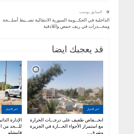
السابق بوست
الداخلية في الحكـ.ـومة السورية الانتقالية تضـ.ـبط أسلـ.ـحة
ومخـ.ـدرات في ريف حمص واللاذقية
قد يعجبك ايضا
اخر الاخبار
اخر الاخبار
انخـ.ـفاض طفيف على درجـ.ـات الحرارة
الإدارة الذا
مع استمرار الأجواء الحـ.ـارة في الجزيرة
للـ.ـحد من ا
وشرق…
قامشلو