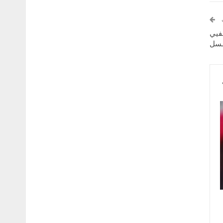
ـفيي
.ـسل