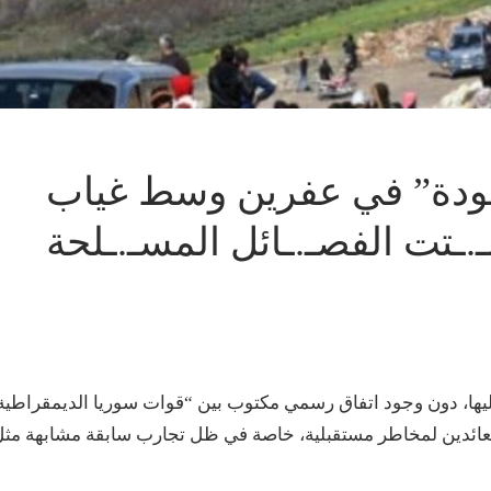
.ـودة” في عفرين وسط غياب
.ـتت الفصـ.ـائل المسـ.ـلحة
يها، دون وجود اتفاق رسمي مكتوب بين “قوات سوريا الديمقراطية
لعائدين لمخاطر مستقبلية، خاصة في ظل تجارب سابقة مشابهة مث