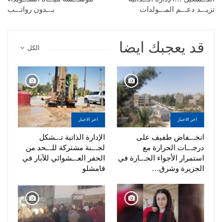
تزيـ.ـد دعـ.ـم المـ.ـولدات
بـ.ـدون رواتـ.ـب
قد يعجبك ايضا
الكل
اخر الاخبار
اخر الاخبار
انخـ.ـفاض طفيف على
الإدارة الذاتية تـ.ـشكل
درجـ.ـات الحرارة مع
لجـ.ـنة مشتركة للـ.ـحد من
استمرار الأجواء الحـ.ـارة في
الحفر العـ.ـشوائي للآبار في
الجزيرة وشرق…
قامشلو