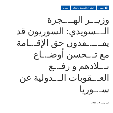
صورة
الشرق الأوسط والعالم
سوريا
وزيـ.ـر الهــ.ـجرة
الـ.ـسويدي: السوريون قد
يفـ.ــ.ـقدون حق الإقـ.ـامة
مع تـ.ـحسن أوضـ.ـاع
بـ.ـلادهم و رفـ.ـع
العـ.ـقوبات الـ.ـدولية عن
سـ.ـوريا
في
يونيو 20, 2025