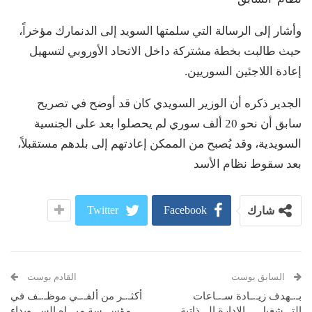
وأشار إلى الرسالة التي سلمتها السويد إلى الدنمارك مؤخراً،
حيث طالبت بخطة مشتركة داخل الاتحاد الأوروبي لتسهيل
إعادة اللاجئين السوريين.
الجدير ذكره أن الوزير السويدي كان قد أوضح في تصريح
سابق أن نحو 20 ألف سوري لم يحصلوا بعد على الجنسية
السويدية، وقد يُصبح من الممكن إعادتهم إلى بلدهم مستقبلاً،
بعد سقوط نظام الأسد
Twitter
Facebook
شارك
السابق بوست
القادم بوست
بـ.ـهدف زيـ.ـادة سـ.ـاعات
أكثـ.ـر من ألفـ.ـي موظـ.ـف في
التـ.ـشغيل …الإدارة الـ.ـذاتية
مؤسـ.ـسة ميـ.ـاه السـ.ـويداء