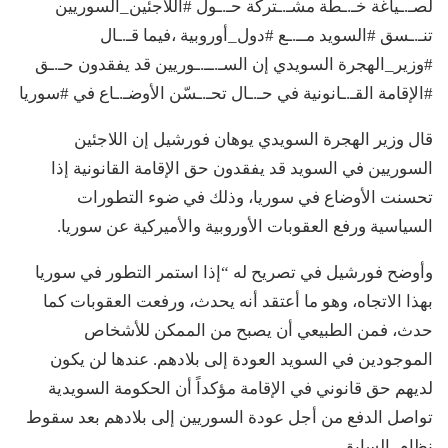
لصـ.ـياغة خـ.ـطة مشـ.ـتركة حـ.ـول #اللاجئين_السوريين
تنـ.ـسق #السويد مــ.ـع #دول_أوروبية ،فيما قـ.ـال
#وزير_الهجرة السويدي إن السـ.ــ.ـوريين قد يفقدون حـ.ـق
#الإقامة القـ.ـانونية في حـ.ـال تحـ.ـسّن الأوضـ.ـاع في #سوريا
قال وزير الهجرة السويدي يوهان فورشيل إن اللاجئين
السوريين في السويد قد يفقدون حق الإقامة القانونية إذا
تحسنت الأوضاع في سوريا، وذلك في ضوء التطورات
السياسية ورفع العقوبات الأوروبية والأميركية عن سوريا.
وأوضح فورشيل في تصريح له “إذا استمر التطور في سوريا
بهذا الاتجاه، وهو ما أعتقد أنه يحدث، ورفعت العقوبات كما
حدث، فمن الطبيعي أن يصبح من الممكن للأشخاص
الموجودين في السويد العودة إلى بلادهم. عندها لن يكون
لديهم حق قانوني في الإقامة مؤكداً أن الحكومة السويدية
تواصل الدفع من أجل عودة السوريين إلى بلادهم بعد سقوط
نظام السابق