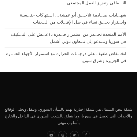
الثـ.ـقافي وتعزيز العمل المجتمعي
شهـ.ـادات صـ.ـادمة تلاحـ.ـق أبو عمشة… انـ.ـتهاكات جنـ.ـسية
وابـ.ـتزاز بحـ.ـق نساء في ظل الإفـ.ـلات من الـ.ـعقاب
الأمم المتحدة تحـ.ـذر من استمرار قـ.ـدرة د١عـ.ـش على التـ.ـكيف
في سوريا وتـ.ـدعو إلى تـ.ـعاون دولي أشمل
انخـ.ـفاض طفيف على درجـ.ـات الحرارة مع استمرار الأجواء الحـ.ـارة
في الجزيرة وشرق سوريا
شبكة نبض الشمال هي شبكة إخبارية تهتم بالشأن السوري، وتنقل وتحلل الوقائع
والأحداث التي تحصل في سوريا، وما يتعلق بالشعب السوري في الداخل والخارج
بأسلوب مهني