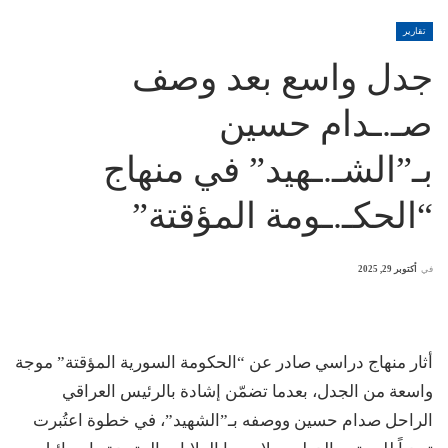
تقارير
جدل واسع بعد وصف
صـ.ـدام حسين
بـ”الشـ.ـهيد” في منهاج
“الحكـ.ـومة المؤقتة”
في
أكتوبر 29, 2025
أثار منهاج دراسي صادر عن “الحكومة السورية المؤقتة” موجة
واسعة من الجدل، بعدما تضمّن إشادة بالرئيس العراقي
الراحل صدام حسين ووصفه بـ”الشهيد”، في خطوة اعتُبرت