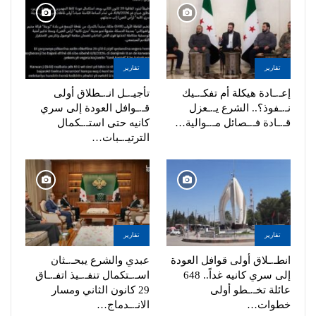
تقارير
تقارير
إعـ.ـادة هيكلة أم تفكـ.ـيك
تأجيـ.ـل انـ.ـطلاق أولى
نـ.ـفوذ؟.. الشرع يـ.ـعزل
قـ.ـوافل العودة إلى سري
قـ.ـادة فـ.ـصائل مـ.ـوالية…
كانيه حتى استـ.ـكمال
الترتيـ.ـبات…
تقارير
تقارير
انطـ.ـلاق أولى قوافل العودة
عبدي والشرع يبحـ.ـثان
إلى سري كانيه غداً.. 648
اسـ.ـتكمال تنفـ.ـيذ اتفـ.ـاق
عائلة تخـ.ـطو أولى
29 كانون الثاني ومسار
خطوات…
الانـ.ـدماج…