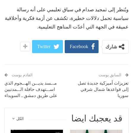
ويُنظر إلى تمجيد صدام في سياق تعليمي على أنه رسالة
سياسية تحمل دلالات خطيرة، تكشف عن أزمة فكرية وأخلاقية
عميقة في الجهة التي أعدّت المناهج التعليمية.
Twitter
Facebook
شارك
السابق بوست
القادم بوست
تعزيزات أميركية جديدة تصل
مـ.ـسد يديـ.ـن الهـ.ـجوم الذي
إلى قواعدها شمال شرقي
اسـ.ـتهدف حافلة الـ.ـمدنيين
سوريا
على طريق دمشق ـ السويداء
قد يعجبك ايضا
الكل