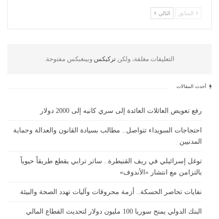
السابق
التالي
التعليقات مغلقة، ولكن
تركبكس
وبينغبكس مفتوحة.
أحدث المقالات
رفع تعويض العائلات العائدة إلى سري كانيه إلى 2000 دولار
احتجاجات السويداء تتواصل.. مطالب بسيادة القانون والعدالة وحماية
المدنيين
توغل إسرائيلي في ريف القنيطرة.. ساتر ترابي يقطع طريقاً حيوياً
بالتزامن مع انتشار «الأندوف»
نفايات تحاصر الحسكة.. أزمة محروقات وآليات تهدد الصحة والبيئة
البنك الدولي يمنح سوريا 100 مليون دولار لتحديث القطاع المالي