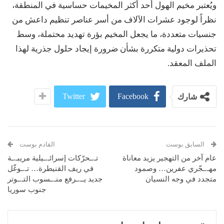
ويُعتبر مخيم الهول أحد أكثر المخيمات حساسية في المنطقة،
نظراً لوجود عشرات الآلاف من أسر عناصر تنظيم داعش من
جنسيات متعددة، ما يجعل المخيم بؤرة تهديد محتملة، وسط
تحذيرات دولية متكررة بشأن ضرورة إيجاد حلول جذرية لهذا
الملف المعقد.
Twitter
Facebook
شارك
السابق بوست
القادم بوست
عام آخر من التهجير يزيد معاناة
تـ.ـحرّكات إسرائـ.ـيلية مريبـ.ـة
مهـ.ـجّري عفرين… وصمود
في ريف القنيطرة… تـ.ـوغّل
متجدد في وجه النسيان
جديد يــ.ـرفع منـ.ـسوب التـ.ـوتر
جنوب سوريا