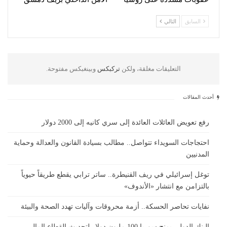
السابق
التالي
التعليقات مغلقة، ولكن
تركبكس
وبينغبكس مفتوحة.
أحدث المقالات
رفع تعويض العائلات العائدة إلى سري كانيه إلى 2000 دولار
احتجاجات السويداء تتواصل.. مطالب بسيادة القانون والعدالة وحماية
المدنيين
توغل إسرائيلي في ريف القنيطرة.. ساتر ترابي يقطع طريقاً حيوياً
بالتزامن مع انتشار «الأندوف»
نفايات تحاصر الحسكة.. أزمة محروقات وآليات تهدد الصحة والبيئة
البنك الدولي يمنح سوريا 100 مليون دولار لتحديث القطاع المالي