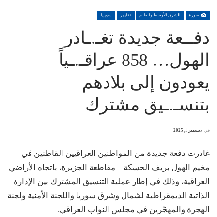
صورة
الشرق الأوسط والعالم
تقارير
سوريا
دفــعة جديدة تغـ.ـادر
الهول… 858 عراقـ.ـياً
يعودون إلى بلادهم
بتنسـ.ـيق مشترك
في
ديسمبر 1, 2025
غادرت دفعة جديدة من المواطنين العراقيين القاطنين في
مخيم الهول بريف الحسكة – مقاطعة الجزيرة، باتجاه الأراضي
العراقية، وذلك في إطار عملية التنسيق المشترك بين الإدارة
الذاتية الديمقراطية لشمال وشرق سوريا واللجنة الأمنية ولجنة
الهجرة والمهجّرين في مجلس النواب العراقي.