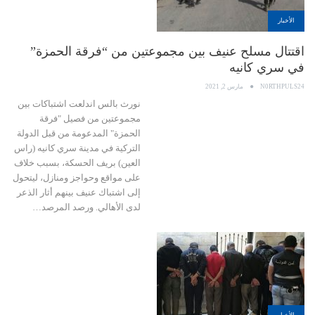
الأخبار
اقتتال مسلح عنيف بين مجموعتين من “فرقة الحمزة”
في سري كانيه
N0RTHPULS24
مارس 2, 2021
نورث بالس اندلعت اشتباكات بين
مجموعتين من فصيل "فرقة
الحمزة" المدعومة من قبل الدولة
التركية في مدينة سري كانيه (راس
العين) بريف الحسكة، بسبب خلاف
على مواقع وحواجز ومنازل، ليتحول
إلى اشتباك عنيف بينهم أثار الذعر
لدى الأهالي. ورصد المرصد…