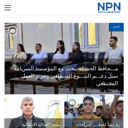
الأخبار
مـ.ـحافظ الحسكة يبحث مع المؤسسة السريانية
سبل دعـ.ـم التنـ.ـوع الثـ.ـقافي وتعزيز العمل
المجتمعي
NPN220
أغسطس 6, 2026
رفـ.ـضاً لحظـ.ـر الدراجات
مسد: العدالة الانتقالية