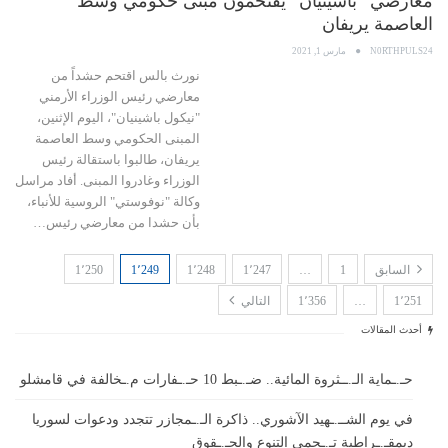
معارضي “باشينيان” يقتحمون مبنى حكومي وسط
العاصمة يريفان
N0RTHPULS24
مارس 1, 2021
نورث بالس اقتحم حشداً من
معارضي رئيس الوزراء الأرمني
"نيكول باشينيان"، اليوم الإثنين،
المبنى الحكومي وسط العاصمة
يريفان، طالبوا باستقالة رئيس
الوزراء وغادروا المبنى. أفاد مراسل
وكالة "نوفوستي" الروسية للأنباء،
بأن حشدا من معارضي رئيس…
السابق
1
…
1٬247
1٬248
1٬249
1٬250
1٬251
…
1٬356
التالي
أحدث المقالات
حـ.ـماية الـ.ــثروة المائية.. ضـ.ـبط 10 حـ.ـفارات م.ـخالفة في قامشلو
في يوم الشــ.ـهيد الآشوري.. ذاكرة الـ.ـمجازر تتجدد ودعوات لسوريا
ديمقـ.ـراطية تـ.ـحمي التنوع والحـ.ـقوق