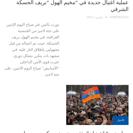
عملية اغتيال جديدة في “مخيم الهول “بريف الحسكة
الشرقي
N0RTHPULS24
مارس 1, 2021
نورث بالس عثر صباح اليوم الإثنين
على جثة لاجئ من الجنسية
العراقية، في مخيم الهول بريف
الحسكة، حيث تم اغتياله من قبل
مجهولين بإطلاق النار عليه. في
مشهد بات يتكرر بشكل دوري،
عثرت قوى الأمن الداخلي
“الأسايش” صباح اليوم الاثنين، على
جثة لاجئ…
الأخبار