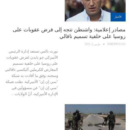
الأخبار
مصادر إعلامية: واشنطن تتجه إلى فرض عقوبات على
روسيا على خلفية تسميم نافالي
N0RTHPULS24
مارس 2, 2021
نورث بالس تستعد إدارة الرئيس
الأميركي جو بايدن لفرض عقوبات
على روسيا على خلفية تسميم
المعارض للكرملين أليكسي نافالني
وسجنه، وفق ما أفادت به شبكة
"سي إن إن" الأميركية. نقلت شبكة
"سي إن إن" عن مسؤولَين في
الإدارة الأميركية، أنّ الولايات…