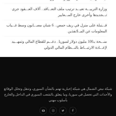
وزارة التربيـ.ـة تعيـ.ـد ترتيب ملف التعـ.ـاقد.. آلاف العـ.ـقود جرى
تـ.ـجديدها وأخرى خارج المـ.ـعايير
قـ.ـنبلة على منزل في ريف حمص.. 6 شبان مصـ.ـابون وسط غـ.ـياب
المعلومات عن المـ.$نفذين
منـ.ـحة بـ100 مليون دولار لسوريا.. دعـ.ـم للقطاع المالي وتمهـ.ـيد
لإعـ.ـادة الارتبـ.ـاط بالنـ.ـظام المالي الدولي
شبكة نبض الشمال هي شبكة إخبارية تهتم بالشأن السوري، وتنقل وتحلل الوقائع
والأحداث التي تحصل في سوريا، وما يتعلق بالشعب السوري في الداخل والخارج
بأسلوب مهني