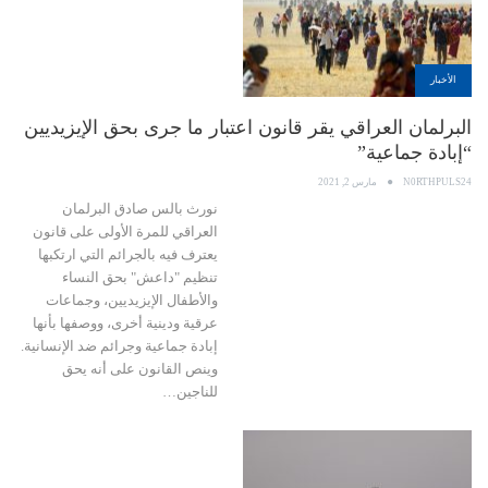
الأخبار
البرلمان العراقي يقر قانون اعتبار ما جرى بحق الإيزيديين
“إبادة جماعية”
N0RTHPULS24
مارس 2, 2021
نورث بالس صادق البرلمان
العراقي للمرة الأولى على قانون
يعترف فيه بالجرائم التي ارتكبها
تنظيم "داعش" بحق النساء
والأطفال الإيزيديين، وجماعات
عرقية ودينية أخرى، ووصفها بأنها
إبادة جماعية وجرائم ضد الإنسانية.
وينص القانون على أنه يحق
للناجين…