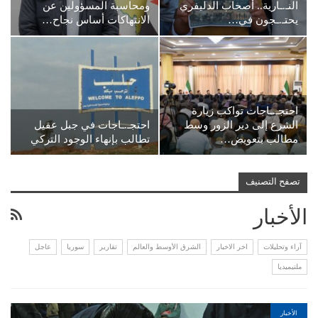
النـ.ـارية.. أصحاب الدليفري
ومحاسبة المسؤولين عن
يحتـ.ـجون في…
الانتهاكات أساس نجاح…
احتجـ.ـاجات تواكب زيارة
الشرع إلى دير الزور وسط
احتجـ.ـاجات في جبل عقيل
مطالب بتعويض…
تطالب بإنهاء الوجود التركي
تصفح التصنيف
الأخبار
آراء وتحليلات
اخر الاخبار
الشرق الأوسط والعالم
تقارير
سوريا
عاجل
ملتيميديا
الأخبار