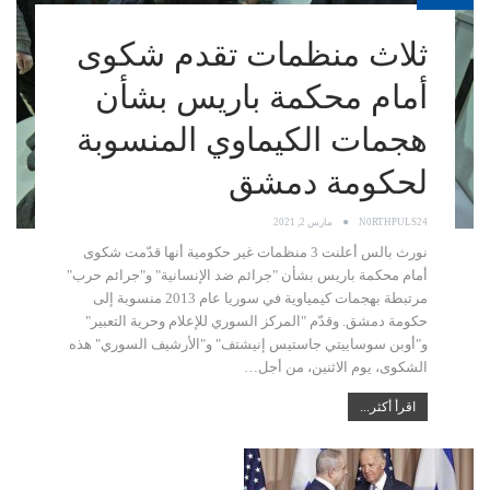
ثلاث منظمات تقدم شكوى
أمام محكمة باريس بشأن
هجمات الكيماوي المنسوبة
لحكومة دمشق
N0RTHPULS24
مارس 2, 2021
نورث بالس أعلنت 3 منظمات غير حكومية أنها قدّمت شكوى
أمام محكمة باريس بشأن "جرائم ضد الإنسانية" و"جرائم حرب"
مرتبطة بهجمات كيمياوية في سوريا عام 2013 منسوبة إلى
حكومة دمشق. وقدّم "المركز السوري للإعلام وحرية التعبير"
و"أوبن سوساييتي جاستيس إنيشتف" و"الأرشيف السوري" هذه
الشكوى، يوم الاثنين، من أجل…
اقرأ أكثر...