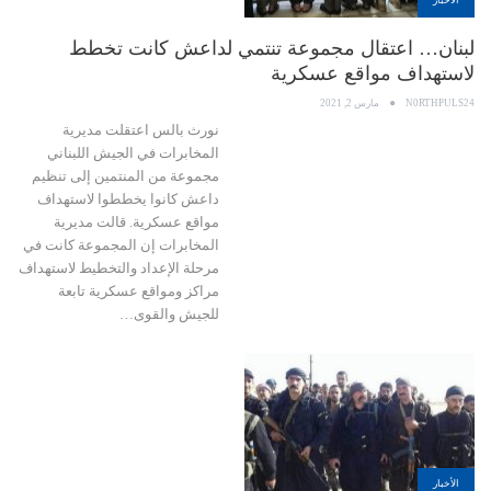
الأخبار
لبنان… اعتقال مجموعة تنتمي لداعش كانت تخطط
لاستهداف مواقع عسكرية
N0RTHPULS24
مارس 2, 2021
نورث بالس اعتقلت مديرية
المخابرات في الجيش اللبناني
مجموعة من المنتمين إلى تنظيم
داعش كانوا يخططوا لاستهداف
مواقع عسكرية. قالت مديرية
المخابرات إن المجموعة كانت في
مرحلة الإعداد والتخطيط لاستهداف
مراكز ومواقع عسكرية تابعة
للجيش والقوى…
الأخبار