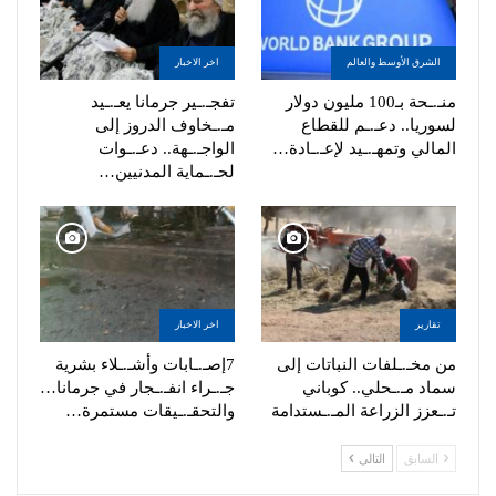
الشرق الأوسط والعالم
اخر الاخبار
منـ.ـحة بـ100 مليون دولار
تفجـ.ـير جرمانا يعـ.ـيد
لسوريا.. دعـ.ـم للقطاع
مـ.ـخاوف الدروز إلى
المالي وتمهـ.ـيد لإعـ.ـادة…
الواجـ.ـهة.. دعـ.ـوات
لحـ.ـماية المدنيين…
تقارير
اخر الاخبار
من مخـ.ـلفات النباتات إلى
7إصـ.ـابات وأشـ.ـلاء بشرية
سماد مـ.ـحلي.. كوباني
جـ.ـراء انفـ.ـجار في جرمانا…
تـ.ـعزز الزراعة المـ.ـستدامة
والتحقـ.ـيقات مستمرة…
السابق
التالي