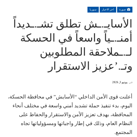
صورة
اخر الاخبار
سوريا
الأسايـ.ـش تطلق تشـ.ـديداً
أمنـ.ـياً واسعاً في الحسكة
لـ.ـملاحقة المطلوبين
وتـ.’عزيز الاستقرار
في
يونيو 3, 2026
أعلنت قوى الأمن الداخلي “الأسايش” في محافظة الحسكة،
اليوم، بدء تنفيذ حملة تشديد أمني واسعة في مختلف أنحاء
المحافظة، بهدف تعزيز الأمن والاستقرار والحفاظ على
النظام العام، وذلك في إطار واجباتها ومسؤولياتها تجاه
المجتمع.