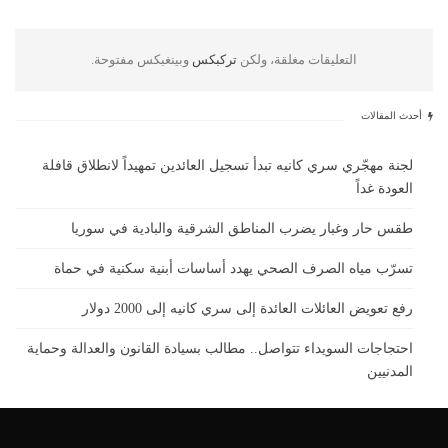
التعليقات مغلقة، ولكن
تركبكس
وبينغبكس مفتوحة.
أحدث المقالات
لجنة مهجّري سري كانيه تبدأ تسجيل العائدين تمهيداً لانطلاق قافلة
العودة غداً
طقس حار وغبار يضرب المناطق الشرقية والبادية في سوريا
تسرّب مياه الصرف الصحي يهدد أساسات أبنية سكنية في حماة
رفع تعويض العائلات العائدة إلى سري كانيه إلى 2000 دولار
احتجاجات السويداء تتواصل.. مطالب بسيادة القانون والعدالة وحماية
المدنيين