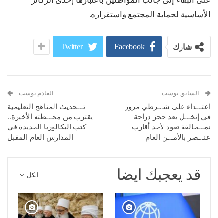
على البقاء إلى جانب المواطنين باعتبارها إحدى الركائز
الأساسية لحماية المجتمع واستقراره.
Twitter
Facebook
شارك
السابق بوست
القادم بوست
اعتـ.ـداء على شـ.ـرطي مرور
تـ.ـحديث المناهج التعليمية
في إنخـ.ـل بعد حجز دراجة
يقترب من محـ.ـطته الأخيرة..
نمـ.ـخالفة تعود لأحد أقارب
كتب البكالوريا الجديدة في
عنـ.ـصر بالأمـ.ـن العام
المدارس العام المقبل
قد يعجبك ايضا
الكل