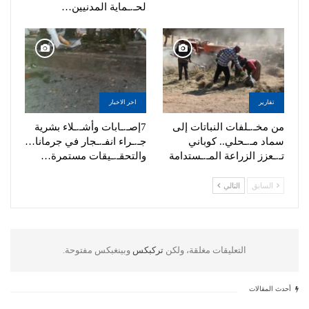
لحـ.ـماية المدنيين…
تقارير
اخر الاخبار
من مخـ.ـلفات النباتات إلى
7إصـ.ـابات وأشـ.ـلاء بشرية
سماد مـ.ـحلي.. كوباني
جـ.ـراء انفـ.ـجار في جرمانا…
تـ.ـعزز الزراعة المـ.ـستدامة
والتحقـ.ـيقات مستمرة…
السابق
التالي
التعليقات مغلقة، ولكن
تركبكس
وبينغبكس مفتوحة.
أحدث المقالات