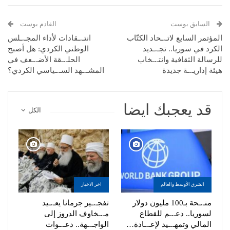
السابق بوست
القادم بوست
المؤتمر السابع لاتـ.ـحاد الكتّاب
انتـ.ـقادات لأداء المجـ.ـلس
الكرد في سوريا.. تجـ.ـديد
الوطني الكردي: هل أصبح
للرسالة الثقافية وانتـ.ـخاب
الحلـ.ـقة الأضـ.ـعف في
هيئة إداريـ.ـة جديدة
المشـ.ـهد السـ.ـياسي الكردي؟
قد يعجبك ايضا
الكل
الشرق الأوسط والعالم
اخر الاخبار
منـ.ـحة بـ100 مليون دولار
تفجـ.ـير جرمانا يعـ.ـيد
لسوريا.. دعـ.ـم للقطاع
مـ.ـخاوف الدروز إلى
المالي وتمهـ.ـيد لإعـ.ـادة…
الواجـ.ـهة.. دعـ.ـوات