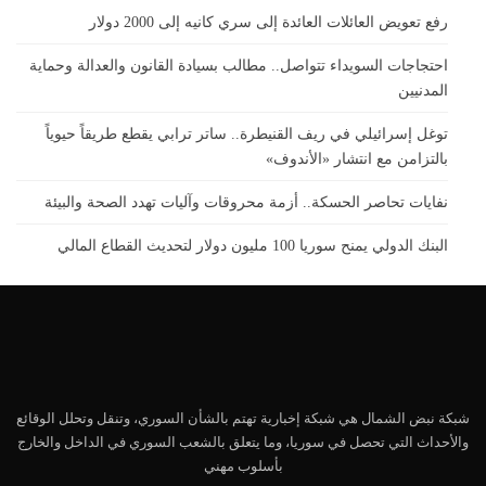
رفع تعويض العائلات العائدة إلى سري كانيه إلى 2000 دولار
احتجاجات السويداء تتواصل.. مطالب بسيادة القانون والعدالة وحماية
المدنيين
توغل إسرائيلي في ريف القنيطرة.. ساتر ترابي يقطع طريقاً حيوياً
بالتزامن مع انتشار «الأندوف»
نفايات تحاصر الحسكة.. أزمة محروقات وآليات تهدد الصحة والبيئة
البنك الدولي يمنح سوريا 100 مليون دولار لتحديث القطاع المالي
شبكة نبض الشمال هي شبكة إخبارية تهتم بالشأن السوري، وتنقل وتحلل الوقائع
والأحداث التي تحصل في سوريا، وما يتعلق بالشعب السوري في الداخل والخارج
بأسلوب مهني