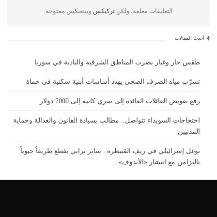
التعليقات مغلقة، ولكن
تركبكس
وبينغبكس مفتوحة.
أحدث المقالات
طقس حار وغبار يضرب المناطق الشرقية والبادية في سوريا
تسرّب مياه الصرف الصحي يهدد أساسات أبنية سكنية في حماة
رفع تعويض العائلات العائدة إلى سري كانيه إلى 2000 دولار
احتجاجات السويداء تتواصل.. مطالب بسيادة القانون والعدالة وحماية
المدنيين
توغل إسرائيلي في ريف القنيطرة.. ساتر ترابي يقطع طريقاً حيوياً
بالتزامن مع انتشار «الأندوف»