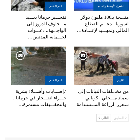
الشرق الأوسط والعالم
اخر الاخبار
منـ.ـحة بـ100 مليون دولار
تفجـ.ـير جرمانا يعـ.ـيد
لسوريا.. دعـ.ـم للقطاع
مـ.ـخاوف الدروز إلى
المالي وتمهـ.ـيد لإعـ.ـادة…
الواجـ.ـهة.. دعـ.ـوات
لحـ.ـماية المدنيين…
تقارير
اخر الاخبار
من مخـ.ـلفات النباتات إلى
7إصـ.ـابات وأشـ.ـلاء بشرية
سماد مـ.ـحلي.. كوباني
جـ.ـراء انفـ.ـجار في جرمانا…
تـ.ـعزز الزراعة المـ.ـستدامة
والتحقـ.ـيقات مستمرة…
السابق
التالي