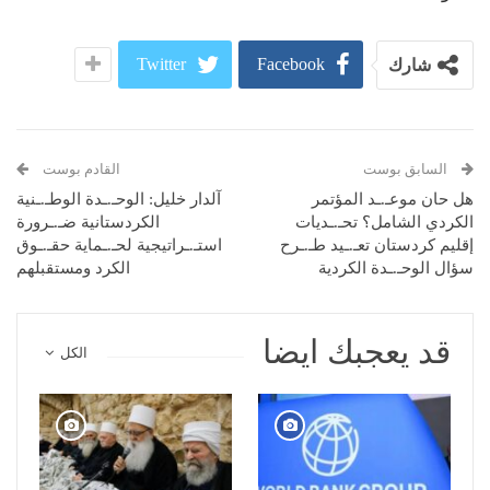
Twitter
Facebook
شارك
السابق بوست
القادم بوست
هل حان موعـ.ـد المؤتمر
آلدار خليل: الوحـ.ـدة الوطـ.ـنية
الكردي الشامل؟ تحـ.ـديات
الكردستانية ضـ.ـرورة
إقليم كردستان تعـ.ـيد طـ.ـرح
استـ.ـراتيجية لحـ.ـماية حقـ.ـوق
سؤال الوحـ.ـدة الكردية
الكرد ومستقبلهم
قد يعجبك ايضا
الكل