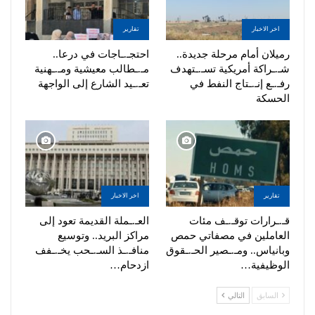
اخر الاخبار
تقارير
رميلان أمام مرحلة جديدة..
احتجـ.ـاجات في درعا..
شـ.ـراكة أمريكية تسـ.ـتهدف
مـ.ـطالب معيشية ومـ.ـهنية
رفـ.ـع إنـ.ـتاج النفط في
تعـ.ـيد الشارع إلى الواجهة
الحسكة
تقارير
اخر الاخبار
قـ.ـرارات توقـ.ـف مئات
العـ.ـملة القديمة تعود إلى
العاملين في مصفاتي حمص
مراكز البريد.. وتوسيع
وبانياس.. ومـ.ـصير الحـ.ـقوق
منافـ.ـذ السـ.ـحب يخـ.ـفف
الوظيفية…
ازدحام…
السابق
التالي