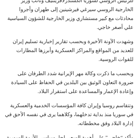
للرئيس الروسي لسوريا الكسندرلافرينتيف ونائب وزير
الخارجية الروسي سيرغي فيرشينين إلى طهران وأجروا
محادثات مع كبير مستشاري وزير الخارجية للشؤون السياسية
علي أصغر خاجي.
وشهدت الآونة الأخيرة وبحسب تقارير إخبارية تسليم إيران
للعديد من المواقع والمراكز العسكرية وأبرزها المطارات
للقوات الروسية.
وبحسب ما ذكرت وكالة مهر الإيرانية شدد الطرفان على
ضرورة التعاون الوثيق بين البلدين في الحفاظ على السيادة
وإعادة الإعمار والمساعدة على استقرار البلاد.
وتتقاسم روسيا وإيران كافة المؤسسات الخدمية والعسكرية
في سوريا منذ بداية تدخلهما، وكلاهما يرى في نفسه الأحق في
إدارة البلاد وفق مخططاته.
وأكد “خاجي” على أهمية السعي لحل سياسي للأزمة السورية