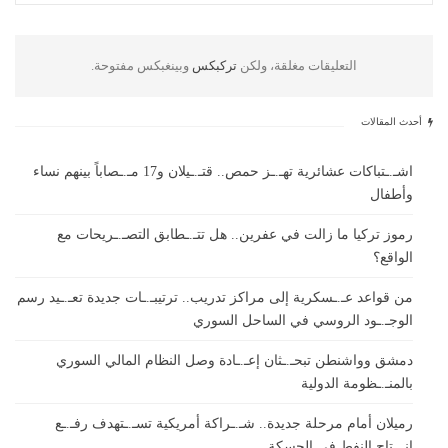
التعليقات مغلقة، ولكن
تركبكس
وبينغبكس مفتوحة.
أحدث المقالات
اشـ.ـتباكات عشائرية تهـ.ـز حمص.. قتـ.ـيلان و17 مـ.ـصاباً بينهم نساء
وأطفال
رموز تركيا ما زالت في عفرين.. هل تتـ.ـطابق التصـ.ـريحات مع
الواقع؟
من قواعد عـ.ـسكرية إلى مراكز تدريب.. ترتيبـ.ـات جديدة تعـ.ـيد رسم
الوجـ.ـود الروسي في الساحل السوري
دمشق وواشنطن تبحـ.ـثان إعـ.ـادة وصل النظام المالي السوري
بالمنـ.ـظومة الدولية
رميلان أمام مرحلة جديدة.. شـ.ـراكة أمريكية تسـ.ـتهدف رفـ.ـع
إنـ.ـتاج النفط في الحسكة