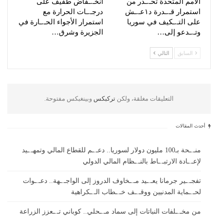
الأمم المتحدة تحـ.ـذر من
انخـ.ـفاض طفيف على
استمرار قـ.ـدرة د١عـ.ـش
درجـ.ـات الحرارة مع
على التـ.ـكيف في سوريا
استمرار الأجواء الحـ.ـارة في
وتـ.ـدعو إلى…
الجزيرة وشرق…
السابق
التالي
التعليقات مغلقة، ولكن
تركبكس
وبينغبكس مفتوحة.
أحدث المقالات
منـ.ـحة بـ100 مليون دولار لسوريا.. دعـ.ـم للقطاع المالي وتمهـ.ـيد
لإعـ.ـادة الارتبـ.ـاط بالنـ.ـظام المالي الدولي
تفجـ.ـير جرمانا يعـ.ـيد مـ.ـخاوف الدروز إلى الواجـ.ـهة.. دعـ.ـوات
لحـ.ـماية المدنيين ووقـ.ـف خـ.ـطاب الـ.ـكراهية
من مخـ.ـلفات النباتات إلى سماد مـ.ـحلي.. كوباني تـ.ـعزز الزراعة