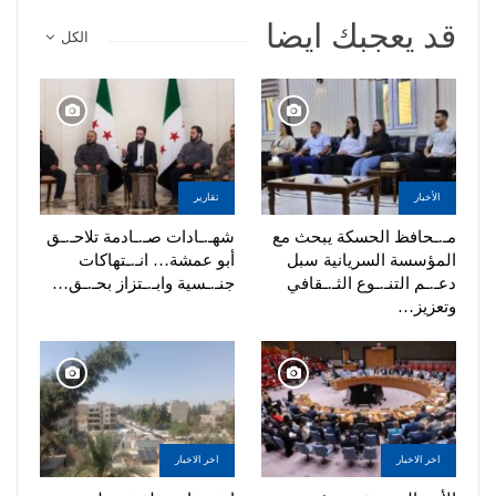
قد يعجبك ايضا
الكل
الأخبار
تقارير
مـ.ـحافظ الحسكة يبحث مع
شهـ.ـادات صـ.ـادمة تلاحـ.ـق
المؤسسة السريانية سبل
أبو عمشة… انـ.ـتهاكات
دعـ.ـم التنـ.ـوع الثـ.ـقافي
جنـ.ـسية وابـ.ـتزاز بحـ.ـق…
وتعزيز…
اخر الاخبار
اخر الاخبار