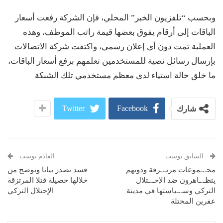
وبحسب “تلفزيون الخبر” المحلي، فإن الشركة رفعت أسعار
الباقات إلى أرقام يفوق بعضها قيمة راتب الموظف، وهذه
العملية تمت دون أي إعلان رسمي، واكتفت شركة الاتصالات
بإرسال رسائل نصية للمستخدمين تعلمهم برفع أسعار الباقات،
ما خلق حالة استياء لدى معظم مستخدمي تلك الشبكة
Twitter
Facebook
شارك
السابق بوست
القادم بوست
مجـ.ـموعات مرتـ.ـزقة وذويهم
قسد تصدر بيانا وتوضح من
يتظـ.ـاهرون ضد الإحـ.ـتلال
خلالها حصيلة قتلا المرتزقة
التركي وسـ.ـياستها في مدينة
الإحتلال التركي
عفرين المحتلة