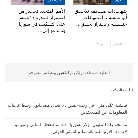
تقارير
اخر الاخبار
شهـ.ـادات صـ.ـادمة تلاحـ.ـق
الأمم المتحدة تحـ.ـذر من
أبو عمشة… انـ.ـتهاكات
استمرار قـ.ـدرة د١عـ.ـش
جنـ.ـسية وابـ.ـتزاز بحـ.ـق…
على التـ.ـكيف في سوريا
وتـ.ـدعو إلى…
السابق
التالي
التعليقات مغلقة، ولكن
تركبكس
وبينغبكس مفتوحة.
أحدث المقالات
قـ.ـنبلة على منزل في ريف حمص.. 6 شبان مصـ.ـابون وسط غـ.ـياب
المعلومات عن المـ.$نفذين
منـ.ـحة بـ100 مليون دولار لسوريا.. دعـ.ـم للقطاع المالي وتمهـ.ـيد
لإعـ.ـادة الارتبـ.ـاط بالنـ.ـظام المالي الدولي