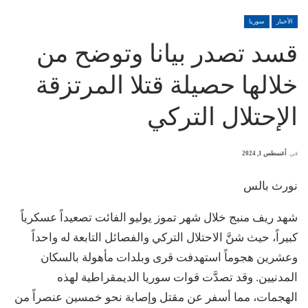
الأخبار
سوريا
قسد تصدر بيانا وتوضح من
خلالها حصيلة قتلا المرتزقة
الإحتلال التركي
في
أغسطس 1, 2024
نورث بالس
شهد ريف منبج خلال شهر تموز يوليو الفائت تصعيداً عسكرياً
كبيراً، حيث شنَّ الاحتلال التركي والفصائل التابعة له واحداً
وعشرين هجوماً استهدفت قرى وبلدات مأهولة بالسكان
المدنيين. وقد تصدَّت قوات سوريا الديمقراطية لهذه
الهجمات، مما أسفر عن مقتل وإصابة نحو خمسين عنصراً من