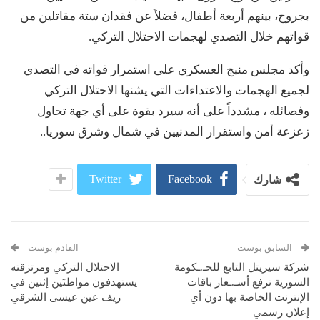
بجروح، بينهم أربعة أطفال، فضلاً عن فقدان ستة مقاتلين من
قواتهم خلال التصدي لهجمات الاحتلال التركي.
وأكد مجلس منبج العسكري على استمرار قواته في التصدي
لجميع الهجمات والاعتداءات التي يشنها الاحتلال التركي
وفصائله ، مشدداً على أنه سيرد بقوة على أي جهة تحاول
زعزعة أمن واستقرار المدنيين في شمال وشرق سوريا..
Twitter
Facebook
شارك
السابق بوست
القادم بوست
شركة سيريتل التابع للحـ.ـكومة
الاحتلال التركي ومرتزقته
السورية ترفع أسـ.ـعار باقات
يستهدفون مواطنَين إثنين في
الإنترنت الخاصة بها دون أي
ريف عين عيسى الشرقي
إعلان رسمي