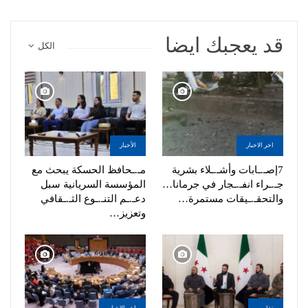
قد يعجبك ايضا
الكل
اخر الاخبار
الأخبار
7إصـ.ـابات وأشـ.ـلاء بشرية
مـ.ـحافظ الحسكة يبحث مع
جـ.ـراء انفـ.ـجار في جرمانا…
المؤسسة السريانية سبل
والتحقـ.ـيقات مستمرة…
دعـ.ـم التنـ.ـوع الثـ.ـقافي
وتعزيز…