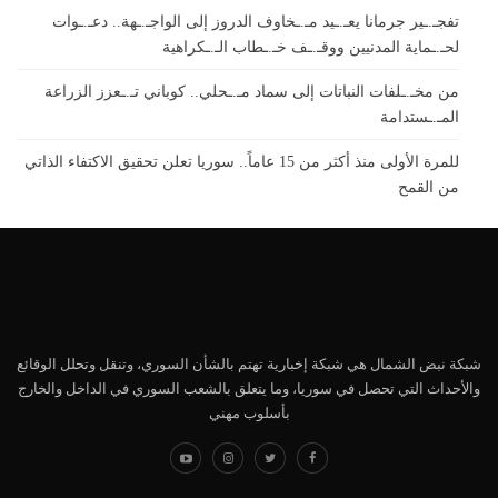
تفجـ.ـير جرمانا يعـ.ـيد مـ.ـخاوف الدروز إلى الواجـ.ـهة.. دعـ.ـوات
لحـ.ـماية المدنيين ووقـ.ـف خـ.ـطاب الـ.ـكراهية
من مخـ.ـلفات النباتات إلى سماد مـ.ـحلي.. كوباني تـ.ـعزز الزراعة
المـ.ـستدامة
للمرة الأولى منذ أكثر من 15 عاماً.. سوريا تعلن تحقيق الاكتفاء الذاتي
من القمح
شبكة نبض الشمال هي شبكة إخبارية تهتم بالشأن السوري، وتنقل وتحلل الوقائع
والأحداث التي تحصل في سوريا، وما يتعلق بالشعب السوري في الداخل والخارج
بأسلوب مهني