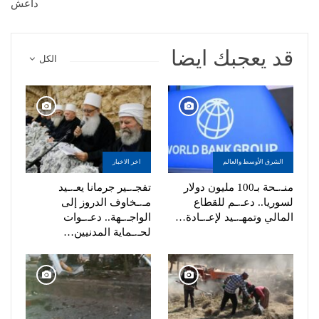
داعش
قد يعجبك ايضا
الكل
الشرق الأوسط والعالم
اخر الاخبار
منـ.ـحة بـ100 مليون دولار
تفجـ.ـير جرمانا يعـ.ـيد
لسوريا.. دعـ.ـم للقطاع
مـ.ـخاوف الدروز إلى
المالي وتمهـ.ـيد لإعـ.ـادة…
الواجـ.ـهة.. دعـ.ـوات
لحـ.ـماية المدنيين…