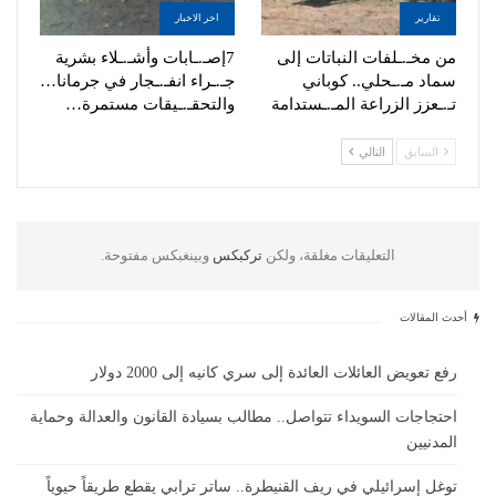
تقارير
اخر الاخبار
من مخـ.ـلفات النباتات إلى
7إصـ.ـابات وأشـ.ـلاء بشرية
سماد مـ.ـحلي.. كوباني
جـ.ـراء انفـ.ـجار في جرمانا…
تـ.ـعزز الزراعة المـ.ـستدامة
والتحقـ.ـيقات مستمرة…
السابق
التالي
التعليقات مغلقة، ولكن
تركبكس
وبينغبكس مفتوحة.
أحدث المقالات
رفع تعويض العائلات العائدة إلى سري كانيه إلى 2000 دولار
احتجاجات السويداء تتواصل.. مطالب بسيادة القانون والعدالة وحماية
المدنيين
توغل إسرائيلي في ريف القنيطرة.. ساتر ترابي يقطع طريقاً حيوياً