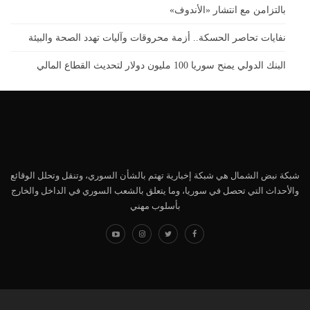
بالتزامن مع انتشار «الأندوف»
نفايات تحاصر الحسكة.. أزمة محروقات وآليات تهدد الصحة والبيئة
البنك الدولي يمنح سوريا 100 مليون دولار لتحديث القطاع المالي
شبكة نبض الشمال هي شبكة إخبارية تهتم بالشأن السوري، وتنقل وتحلل الوقائع
والأحداث التي تحصل في سوريا، وما يتعلق بالشعب السوري في الداخل والخارج
بأسلوب مهني