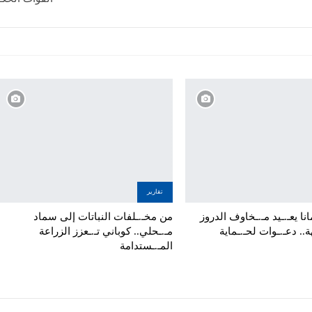
تقارير
نا يعـ.ـيد مـ.ـخاوف الدروز
من مخـ.ـلفات النباتات إلى سماد
ة.. دعـ.ـوات لحـ.ـماية
مـ.ـحلي.. كوباني تـ.ـعزز الزراعة
المـ.ـستدامة