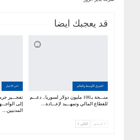
قد يعجبك ايضا
الشرق الأوسط والعالم
اخر الاخبار
منـ.ـحة بـ100 مليون دولار لسوريا.. دعـ.ـم
تفجـ.ـير جرما
للقطاع المالي وتمهـ.ـيد لإعـ.ـادة…
إلى الواجـ.ـه
المدنيين…
السابق
التالي