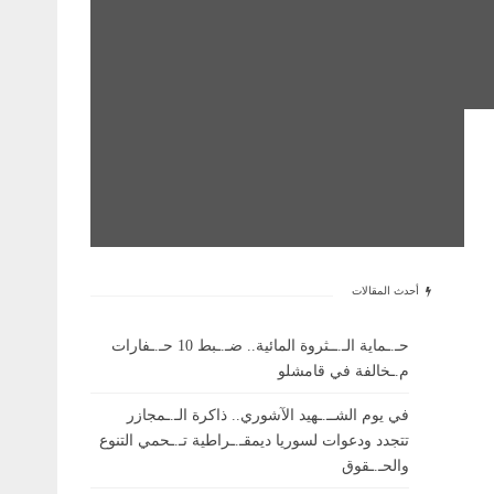
أحدث المقالات
حـ.ـماية الـ.ــثروة المائية.. ضـ.ـبط 10 حـ.ـفارات
م.ـخالفة في قامشلو
في يوم الشــ.ـهيد الآشوري.. ذاكرة الـ.ـمجازر
تتجدد ودعوات لسوريا ديمقـ.ـراطية تـ.ـحمي التنوع
والحـ.ـقوق