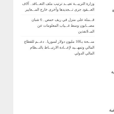
وزارة التربيـ.ـة تعيـ.ـد ترتيب ملف التعـ.ـاقد.. آلاف
العـ.ـقود جرى تـ.ـجديدها وأخرى خارج المـ.ـعايير
قـ.ـنبلة على منزل في ريف حمص.. 6 شبان
مصـ.ـابون وسط غـ.ـياب المعلومات عن
المـ.$نفذين
منـ.ـحة بـ100 مليون دولار لسوريا.. دعـ.ـم للقطاع
المالي وتمهـ.ـيد لإعـ.ـادة الارتبـ.ـاط بالنـ.ـظام
المالي الدولي
ة
ية