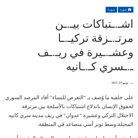
صورة
سوريا
اشـ.ـتباكات بيـ.ـن
مرتـ.ـزقة تركيـ.ـا
وعشـ.ـيرة في ريـ.ـف
ـ.ـسري كـ.ـانيه
في
يونيو 19, 2025
على خلفية ما وُصف بـ “التعرض للنساء” أفاد المرصد السوري
لحقوق الإنسان باندلاع اشتباكات بالأسلحة بين مرتزقة
الاحتلال التركي وعشيرة “عدوان” في ريف مدينة سري كانيه
المحتلة،وسط توتر أمني متصاعد في المنطقة.