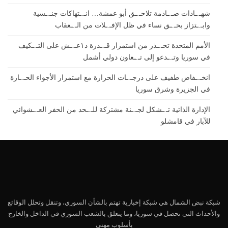
شهـ.ـادات صـ.ـادمة تلاحـ.ـق أبو عمشة… انـ.ـتهاكات جنـ.ـسية
وابـ.ـتزاز بحـ.ـق نساء في ظل الإفـ.ـلات من الـ.ـعقاب
الأمم المتحدة تحـ.ـذر من استمرار قـ.ـدرة د١عـ.ـش على التـ.ـكيف
في سوريا وتـ.ـدعو إلى تـ.ـعاون دولي أشمل
انخـ.ـفاض طفيف على درجـ.ـات الحرارة مع استمرار الأجواء الحـ.ـارة
في الجزيرة وشرق سوريا
الإدارة الذاتية تـ.ـشكل لجـ.ـنة مشتركة للـ.ـحد من الحفر العـ.ـشوائي
للآبار في قامشلو
شبكة نبض الشمال هي شبكة إخبارية تهتم بالشأن السوري، وتنقل وتحلل الوقائع
والأحداث التي تحصل في سوريا، وما يتعلق بالشعب السوري في الداخل والخارج
بأسلوب مهني