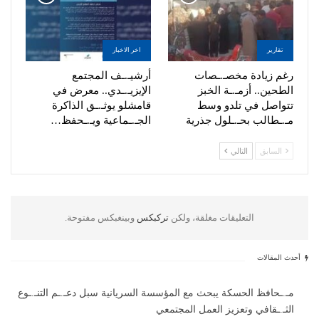
تقارير
اخر الاخبار
رغم زيادة مخصـ.ـصات
أرشيـ.ـف المجتمع
الطحين.. أزمـ.ـة الخبز
الإيزيـ.ـدي.. معرض في
تتواصل في تلدو وسط
قامشلو يوثـ.ـق الذاكرة
مـ.ـطالب بحـ.ـلول جذرية
الجـ.ـماعية ويـ.ـحفظ…
السابق
التالي
التعليقات مغلقة، ولكن
تركبكس
وبينغبكس مفتوحة.
أحدث المقالات
مـ.ـحافظ الحسكة يبحث مع المؤسسة السريانية سبل دعـ.ـم التنـ.ـوع
الثـ.ـقافي وتعزيز العمل المجتمعي