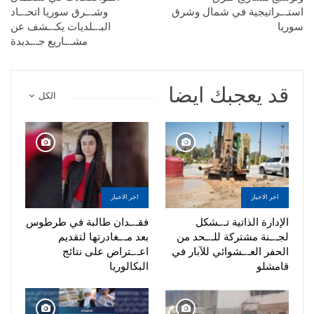
استـ.ـراتيجية في شمال وشرق
وشـ.ـرق سوريا اتحـ.ـاد
سوريا
البـ.ـلديات يكـ.ـشف عن
مشـ.ـاريع جـ.ـديدة
قد يعجبك ايضا
الكل
اخر الاخبار
اخر الاخبار
الإدارة الذاتية تـ.ـشكل
فقـ.ـدان طالبة في طرطوس
لجـ.ـنة مشتركة للـ.ـحد من
بعد مـ.ـغادرتها لتقديم
الحفر العـ.ـشوائي للآبار في
اعـ.ـتراض على نتائج
قامشلو
البكالوريا