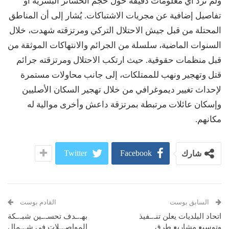
ولم ترد أي معلومات دقيقة حول حجم الخسائر البشرية أو
تفاصيل إضافية عن مجريات الاشتباكات. يُشار إلى أن المناطق
المحتلة من قبل جيش الاحتلال التركي ومرتزقته شهدت، خلال
السنوات الماضية، سلسلة من الجرائم والانتهاكات الموثقة من
قبل منظمات حقوقية. حيث ارتكب الاحتلال ومرتزقته جرائم
قتل وتهجير ونهب للممتلكات، إلى جانب محاولات مستمرة
لإحداث تغيير ديموغرافي من خلال تهجير السكان الأصليين
وإسكان عائلات مرتبطة بمرتزقة داعش وأخرى موالية له
مكانهم.
Twitter
Facebook
شارك
السابق بوست
القادم بوست
اتحاد البلديات يعلن تنـ.ـفيذ
بهـ.ـدف تحسـ.ـين شبـ.ـكة
وتوسيع مشاريع طرق
المواصـ.ـلات في شـ.ـمال