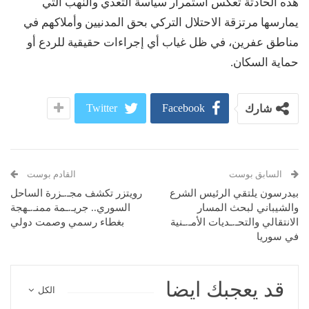
هذه الحادثة تعكس استمرار سياسة التعدي والنهب التي
يمارسها مرتزقة الاحتلال التركي بحق المدنيين وأملاكهم في
مناطق عفرين، في ظل غياب أي إجراءات حقيقية للردع أو
حماية السكان.
Twitter
Facebook
شارك
السابق بوست
القادم بوست
بيدرسون يلتقي الرئيس الشرع
رويتزر تكشف مجـ.ـزرة الساحل
والشيباني لبحث المسار
السوري.. جريـ.ـمة ممنـ.ـهجة
الانتقالي والتحـ.ـديات الأمـ.ـنية
بغطاء رسمي وصمت دولي
في سوريا
قد يعجبك ايضا
الكل