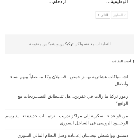
الوظيفية…
ازدحام…
السابق
التالي
التعليقات مغلقة، ولكن
تركبكس
وبينغبكس مفتوحة.
أحدث المقالات
اشـ.ـتباكات عشائرية تهـ.ـز حمص.. قتـ.ـيلان و17 مـ.ـصاباً بينهم نساء
وأطفال
رموز تركيا ما زالت في عفرين.. هل تتـ.ـطابق التصـ.ـريحات مع
الواقع؟
من قواعد عـ.ـسكرية إلى مراكز تدريب.. ترتيبـ.ـات جديدة تعـ.ـيد رسم
الوجـ.ـود الروسي في الساحل السوري
دمشق وواشنطن تبحـ.ـثان إعـ.ـادة وصل النظام المالي السوري