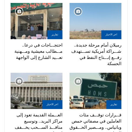
اخر الاخبار
تقارير
رميلان أمام مرحلة جديدة..
احتجـ.ـاجات في درعا..
شـ.ـراكة أمريكية تسـ.ـتهدف
مـ.ـطالب معيشية ومـ.ـهنية
رفـ.ـع إنـ.ـتاج النفط في
تعـ.ـيد الشارع إلى الواجهة
الحسكة
تقارير
اخر الاخبار
قـ.ـرارات توقـ.ـف مئات
العـ.ـملة القديمة تعود إلى
العاملين في مصفاتي حمص
مراكز البريد.. وتوسيع
وبانياس.. ومـ.ـصير الحـ.ـقوق
منافـ.ـذ السـ.ـحب يخـ.ـفف