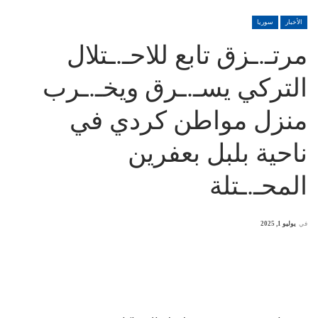
الأخبار
سوريا
مرتـ.ـزق تابع للاحـ.ـتلال
التركي يسـ.ـرق ويخـ.ـرب
منزل مواطن كردي في
ناحية بلبل بعفرين
المحـ.ـتلة
في
يوليو 1, 2025