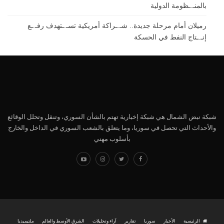
بالمنـ.ـظومة الدولية
رميلان أمام مرحلة جديدة.. شـ.ـراكة أمريكية تسـ.ـتهدف رفـ.ـع
إنـ.ـتاج النفط في الحسكة
شبكة نبض الشمال هي شبكة إخبارية تهتم بالشأن السوري، وتنقل وتحلل الوقائع
والأحداث التي تحصل في سوريا، وما يتعلق بالشعب السوري في الداخل والخارج
بأسلوب مهني
الرئيسية
الأخبار
سوريا
تقارير
آراء وتحليلات
الشرق الأوسط والعالم
ملتيميديا