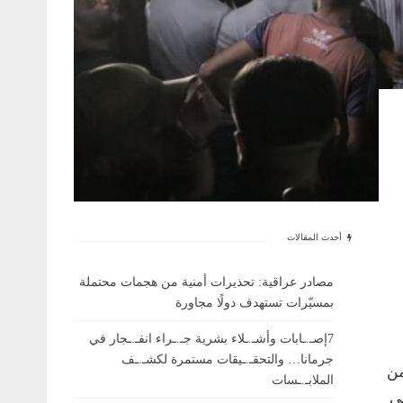
أحدث المقالات
مصادر عراقية: تحذيرات أمنية من هجمات محتملة
بمسيّرات تستهدف دولًا مجاورة
7إصـ.ـابات وأشـ.ـلاء بشرية جـ.ـراء انفـ.ـجار في
جرمانا… والتحقـ.ـيقات مستمرة لكشـ.ـف
من
الملابـ.ـسات
ني