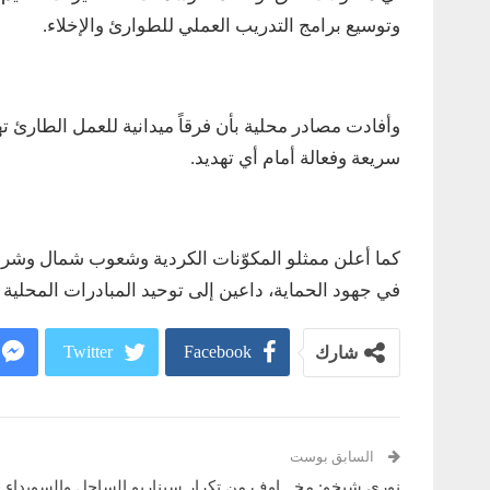
وتوسيع برامج التدريب العملي للطوارئ والإخلاء.
وأفادت مصادر محلية بأن فرقاً ميدانية للعمل الطارئ 
سريعة وفعالة أمام أي تهديد.
كما أعلن ممثلو المكوّنات الكردية وشعوب شمال وشرق
في جهود الحماية، داعين إلى توحيد المبادرات المحلية
Twitter
Facebook
شارك
السابق بوست
نوري شيخو: مخـ.ـاوف من تكرار سيناريو الساحل والسويداء 