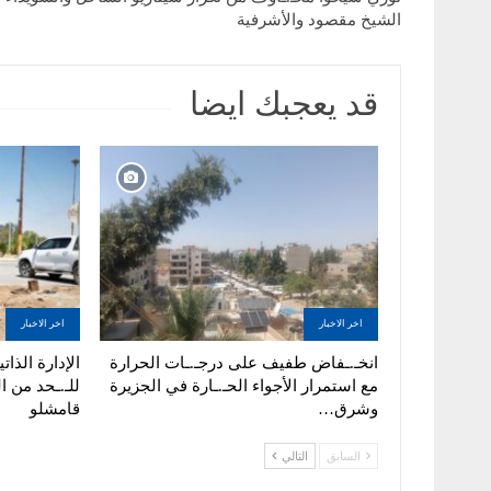
الشيخ مقصود والأشرفية
قد يعجبك ايضا
اخر الاخبار
اخر الاخبار
انخـ.ـفاض طفيف على درجـ.ـات الحرارة
الإدارة الذا
مع استمرار الأجواء الحـ.ـارة في الجزيرة
للـ.ـحد من ا
وشرق…
قامشلو
السابق
التالي