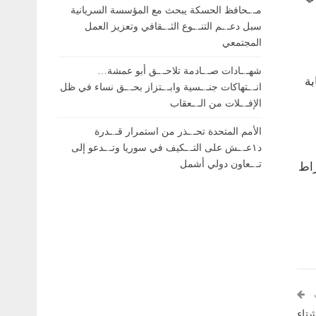
مـ.ـحافظ الحسكة يبحث مع المؤسسة السريانية
سبل دعـ.ـم التنـ.ـوع الثـ.ـقافي وتعزيز العمل
المجتمعي
شهـ.ـادات صـ.ـادمة تلاحـ.ـق أبو عمشة…
بة
انـ.ـتهاكات جنـ.ـسية وابـ.ـتزاز بحـ.ـق نساء في ظل
الإفـ.ـلات من الـ.ـعقاب
الأمم المتحدة تحـ.ـذر من استمرار قـ.ـدرة
د١عـ.ـش على التـ.ـكيف في سوريا وتـ.ـدعو إلى
تـ.ـعاون دولي أشمل
راط
شتاء