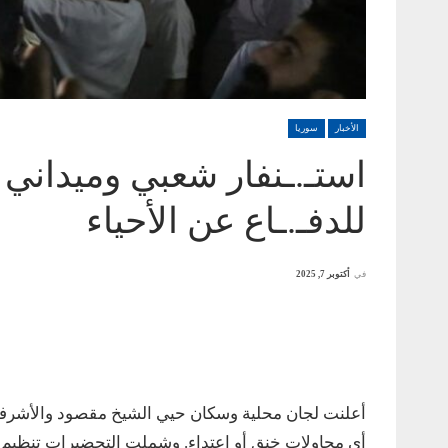
الأخبار
سوريا
استـ.ـنفار شعبي وميداني
للدفـ.ـاع عن الأحياء
في
أكتوبر 7, 2025
أعلنت لجان محلية وسكان حيي الشيخ مقصود والأشرفية ح
أي محاولات خنق أو اعتداء. وشملت التحضيرات تنظيم صف