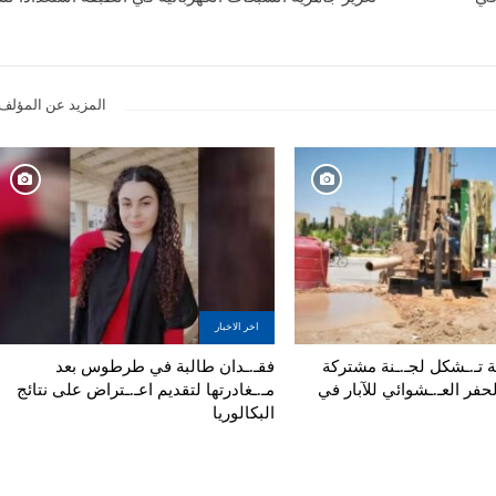
المزيد عن المؤلف
اخر الاخبار
تية تـ.ـشكل لجـ.ـنة مشتركة
فقـ.ـدان طالبة في طرطوس بعد
لحفر العـ.ـشوائي للآبار في
مـ.ـغادرتها لتقديم اعـ.ـتراض على نتائج
البكالوريا