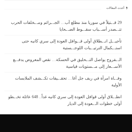
أحدث المقالات
29 قـ.ـتيلاً في سوريا منذ مطلع آب… الجـ.ـرائم ومـ.ـخلفات الحرب
تتـ.ـصدر أسـ.ـباب سقـ.ـوط الضـ.ـحايا
تأجيـ.ـل انـ.ـطلاق أولى قـ.ـوافل العودة إلى سري كانيه حتى
استـ.ـكمال الترتيـ.ـبات اللوجـ.ـستية
الـ.ـفروج يواصل التـ.ـحليق في الحسكة… نقص المعروض يدفـ.ـع
الأسـ.ـعار إلى مـ.ـستويات قياسية
وفـ.ـاة امرأة في ريف جل آغا… تحقـ.ـيقات تكـ.ـشف الملابسات
الأولية
انطـ.ـلاق أولى قوافل العودة إلى سري كانيه غداً.. 648 عائلة تخـ.ـطو
أولى خطوات الـ.ـعودة إلى الديار