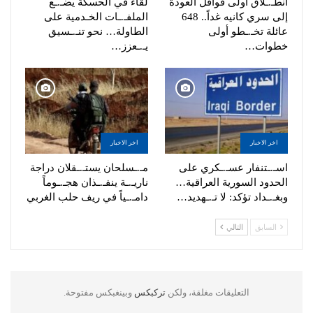
انطـ.ـلاق أولى قوافل العودة
لقاء في الحسكة يضـ.ـع
إلى سري كانيه غداً.. 648
الملفـ.ـات الخـدمية على
عائلة تخـ.ـطو أولى
الطاولة… نحو تنـ.ـسيق
خطوات…
يـ.ـعزز…
اخر الاخبار
اخر الاخبار
اسـ.ـتنفار عسـ.ـكري على
مـ.ـسلحان يستـ.ـقلان دراجة
الحدود السورية العراقية…
ناريـ.ـة ينفـ.ـذان هجـ.ـوماً
وبغـ.ـداد تؤكد: لا تـ.ـهديد…
دامـ.ـياً في ريف حلب الغربي
السابق
التالي
التعليقات مغلقة، ولكن
تركبكس
وبينغبكس مفتوحة.