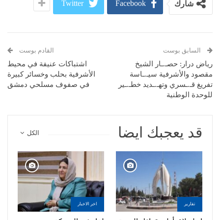
Twitter
Facebook
شارك
السابق بوست
القادم بوست
رياض درار: حصـ.ـار الشيخ
اشتباكات عنيفة في محيط
مقصود والأشرفية سيـ.ـاسة
الأشرفية بحلب وخسائر كبيرة
تفريغ قـ.ـسري وتهـ.ـديد خطـ.ـير
في صفوف مسلحي دمشق
للوحدة الوطنية
قد يعجبك ايضا
الكل
تقارير
اخر الاخبار