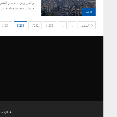
والفردوس بالقسم الشرقي
خسائر بشرية ومادية، 
الأخبار
السابق
1
…
1٬231
1٬232
1٬233
1٬234
الرئيسية