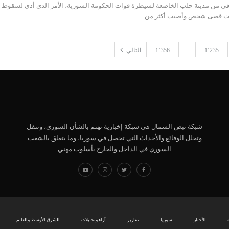
 من مدينة حلب الخاضعة لسيطرة قوات الحكومة السورية، الأمر الذي أدى لسقوط
حيث قضى شخص وأصيب أكثر من…
1٬235
…
1٬356
التالي
شبكة نبض الشمال هي شبكة إخبارية تهتم بالشأن السوري، وتنقل
وتحلل الوقائع والأحداث التي تحصل في سوريا، وما يتعلق بالشعب
السوري في الداخل والخارج بأسلوب مهني
الأخبار
سوريا
تقارير
آراء وتحليلات
الشرق الأوسط والعالم