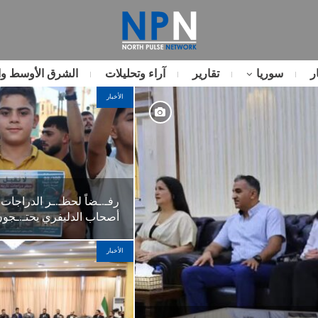
ر
سوريا
تقارير
آراء وتحليلات
الشرق الأوسط وا
الأخبار
رفـ.ـضاً لحظـ.ـر الدراجات ال
أصحاب الدليفري يحتـ.ـج
الأخبار