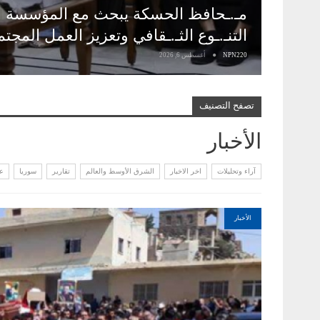
مـ.ـحافظ الحسكة يبحث مع المؤسسة ال
التنـ.ـوع الثـ.ـقافي وتعزيز العمل المجت
NPN220
أغسطس 6, 2026
تصفح التصنيف
الأخبار
آراء وتحليلات
اخر الاخبار
الشرق الأوسط والعالم
تقارير
سوريا
ع
الأخبار