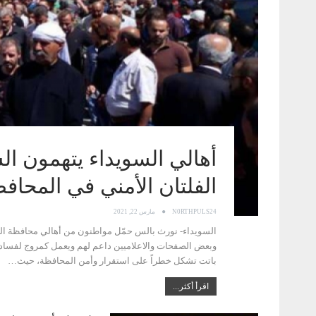
أهالي السويداء يتهمون ا
الفلتان الأمني في المحاف
N0RTHPULS24
مارس 22, 2021
السويداء- نورث بالس حمّل مواطنون من أهالي محافظة السوي
وبعض الصفحات والاعلاميين داعم لهم ويعمل كمروج لفساده
باتت تشكل خطراً على استقرار وأمن المحافظة، حيث…
اقرأ أكثر...