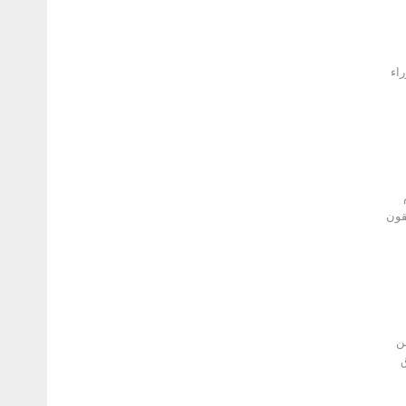
راء
قون
 من
ق