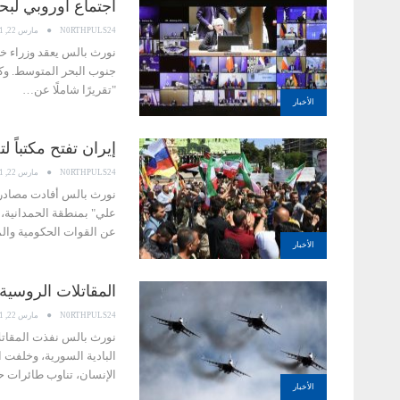
اجتماع أوروبي لبح
N0RTHPULS24
مارس 22, 2021
نورث بالس يعقد وزراء خارج
جنوب البحر المتوسط. وكان
"تقريرًا شاملًا عن…
الأخبار
إيران تفتح مكتباً
N0RTHPULS24
مارس 22, 2021
نورث بالس أفادت مصادر م
علي" بمنطقة الحمدانية، 
عن القوات الحكومية وا
الأخبار
المقاتلات الروسية تنفذ 55 غارة على مناطق متفرقة من
N0RTHPULS24
مارس 22, 2021
الإنسان، تناوب طائرات
الأخبار