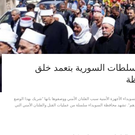
لسلطات السورية بتعمد خلق
ظة
داء الأجهزة الأمنية سبب الفلتان الأمني ووصفوها بانها "شريك بهذا الوضع
م". تشهد محافظة السويداء سلسلة من عمليات القتل والفلتان الأمني التي