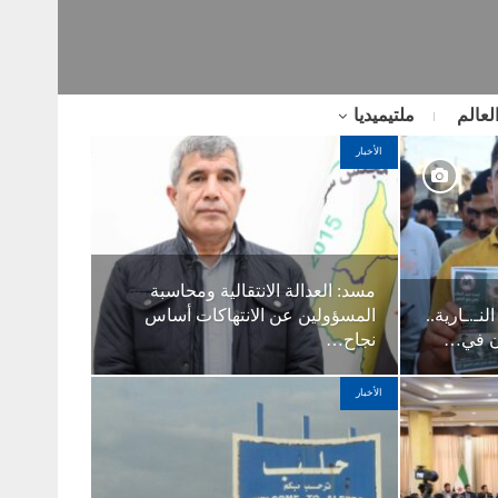
لعالم
ملتيميديا
الأخبار
مسد: العدالة الانتقالية ومحاسبة
نـ.ـارية..
المسؤولين عن الانتهاكات أساس
ون في…
نجاح…
الأخبار