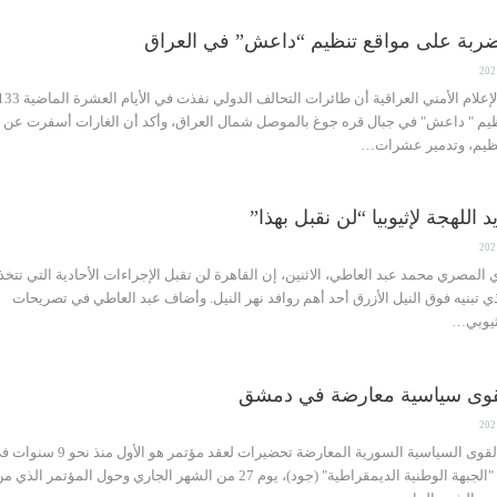
نورث بالس أعلنت خلية الإعلام الأمني العراقية أن طائرات التحالف الدولي نفذت في الأيام العش
يم " داعش" في جبال قره جوغ بالموصل شمال العراق، وأكد أن الغارات أسفرت عن
نظيم، وتدمير عشرات…
للهجة لإثيوبيا “لن نقبل بهذا”
المصري محمد عبد العاطي، الاثنين، إن القاهرة لن تقبل الإجراءات الأحادية التي تتخذ
ذي تبنيه فوق النيل الأزرق أحد أهم روافد نهر النيل. وأضاف عبد العاطي في تصريحات
ثيوبي…
لقوى سياسية معارضة في دمشق
نورث بالس بدأ عدد من القوى السياسية السورية المعارضة تحضيرات لعقد مؤتمر هو الأول منذ 
العاصمة دمشق لتأسيس "الجبهة الوطنية الديمقراطية" (جود)، يوم 27 من الشهر الجاري وحول المؤتمر الذي 