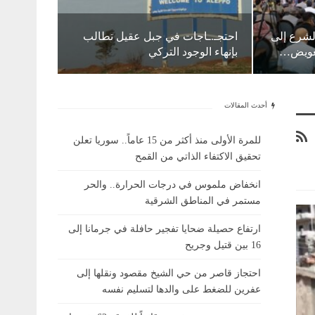
الشرع إلى
احتجـ.ـاجات في جبل عقيل تطالب
تعويض…
بإنهاء الوجود التركي
أحدث المقالات
للمرة الأولى منذ أكثر من 15 عاماً.. سوريا تعلن
تحقيق الاكتفاء الذاتي من القمح
انخفاض ملموس في درجات الحرارة.. والحر
مستمر في المناطق الشرقية
ارتفاع حصيلة ضحايا تفجير حافلة في جرمانا إلى
16 بين قتيل وجريح
احتجاز قاصر من حي الشيخ مقصود ونقلها إلى
عفرين للضغط على والدها لتسليم نفسه