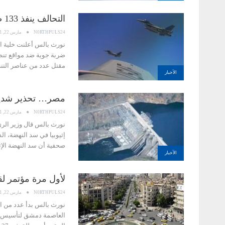
التحالف ينفذ 133 ضربة على مواقع تنظيم “داعش” في العراق
N0RTHPULS24
مارس 22, 2021
ضربة جوية ضد مواقع تنظ
مقتل عدد من عناصر الت
الأخبار
مصر… تحذير شديد ا
N0RTHPULS24
مارس 22, 2021
نورث بالس قال وزير الري 
إثيوبيا في سد النهضة، ال
صحفية أن سد النهضة الإ
الأخبار
لأول مرة مؤتمر 
N0RTHPULS24
مارس 22, 2021