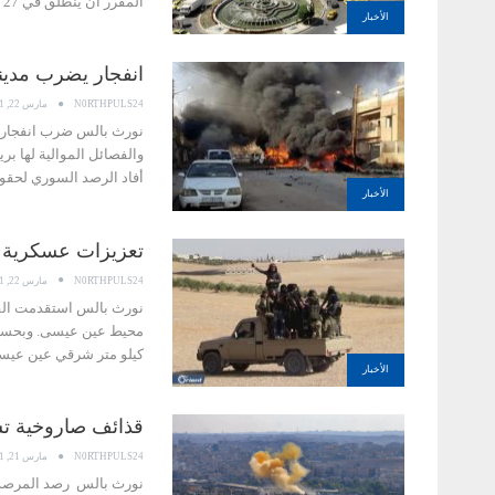
المقرر أن ينطلق في 27 من الشهر الجاري،…
الأخبار
انفجار يضرب مدينة
N0RTHPULS24
مارس 22, 2021
نورث بالس ضرب انفجار، م
والفصائل الموالية لها ب
أفاد الرصد السوري لحق
الأخبار
تعزيزات عسكرية ج
N0RTHPULS24
مارس 22, 2021
كيلو متر شرقي عين عيس
الأخبار
قذائف صاروخية تسته
N0RTHPULS24
مارس 21, 2021
نورث بالس رصد المرصد 