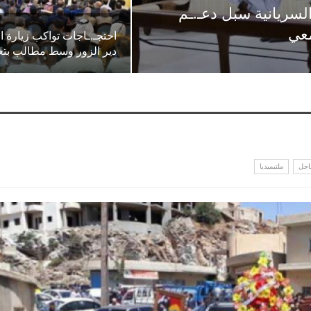
سريانية سبل دعـ.ـم
معي
احتجـ.ـاجات تواكب زيارة 
دير الزور وسط مطالب ب
اجل
ملتيميديا