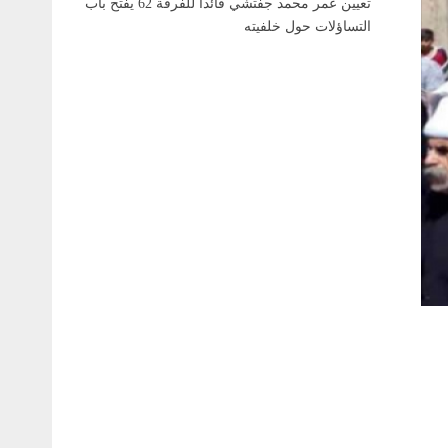
تعيين عمر محمد جفتشي قائداً للفرقة 62 يفتح باب
التساؤلات حول خلفيته