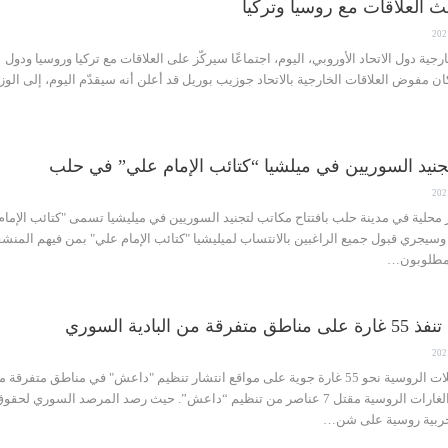
ث العلاقات مع روسيا وتركيا
ية دول الاتحاد الأوروبي، اليوم، اجتماعًا سيركّز على العلاقات مع تركيا وروسيا ودول
 مفوض العلاقات الخارجية بالاتحاد جوزيب بوريل قد أعلن أنه سيقدّم اليوم، إلى الوز
 لتجنيد السوريين في ميلشيا “كتائب الإمام علي” في حلب
حلية في مدينة حلب بافتتاح مكاتب لتجنيد السوريين في ميليشيا تسمى "كتائب الإمام
وسيجري قبول جميع الراغبين بالانتساب لميليشيا "كتائب الإمام علي" بمن فيهم المنش
لمطلوبون…
 البادية السوري
نورث بالس نفذت المقاتلات الروسية نحو 55 غارة جوية على مواقع انتشار تنظيم "داعش" في مناطق متفرقة
البادية السورية، وخلفت الغارات الروسية مقتل 7 عناصر من تنظيم “داعش”. حيث رصد المرصد السوري لحقو
 حربية روسية على شن…