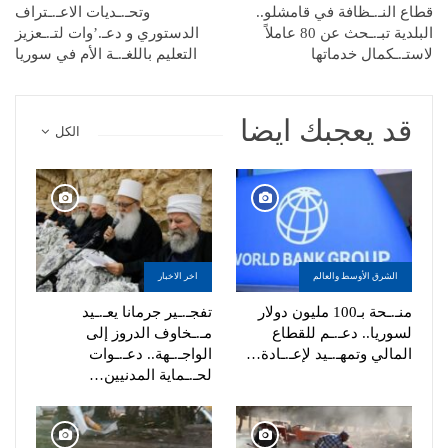
قطاع النـ.ـظافة في قامشلو..
وتحـ.ـديات الاعـ.ـتراف
البلدية تبـ.ـحث عن 80 عاملاً
الدستوري و دعـ.’وات لتـ.ـعزيز
لاستـ.ـكمال خدماتها
التعليم باللغـ.ـة الأم في سوريا
قد يعجبك ايضا
الكل
الشرق الأوسط والعالم
اخر الاخبار
منـ.ـحة بـ100 مليون دولار
تفجـ.ـير جرمانا يعـ.ـيد
لسوريا.. دعـ.ـم للقطاع
مـ.ـخاوف الدروز إلى
المالي وتمهـ.ـيد لإعـ.ـادة…
الواجـ.ـهة.. دعـ.ـوات
لحـ.ـماية المدنيين…