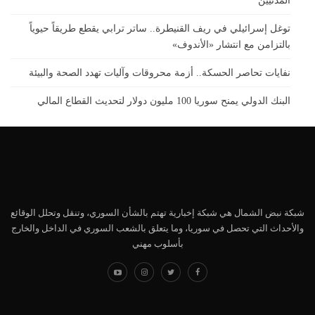
المدنيين
توغل إسرائيلي في ريف القنيطرة.. ساتر ترابي يقطع طريقاً حيوياً
بالتزامن مع انتشار «الأندوف»
نفايات تحاصر الحسكة.. أزمة محروقات وآليات تهدد الصحة والبيئة
البنك الدولي يمنح سوريا 100 مليون دولار لتحديث القطاع المالي
شبكة نبض الشمال هي شبكة إخبارية تهتم بالشأن السوري، وتنقل وتحلل الوقائع
والأحداث التي تحصل في سوريا، وما يتعلق بالشعب السوري في الداخل والخارج
بأسلوب مهني