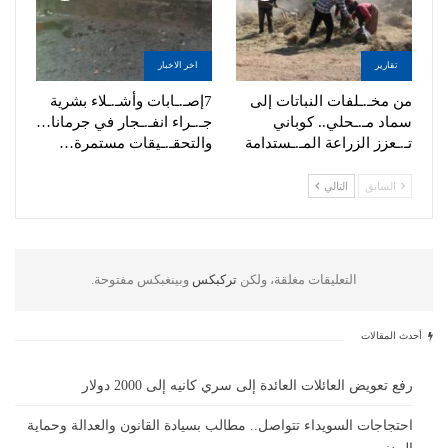
تقارير
اخر الاخبار
من مخـ.ـلفات النباتات إلى
7إصـ.ـابات وأشـ.ـلاء بشرية
سماد مـ.ـحلي.. كوباني
جـ.ـراء انفـ.ـجار في جرمانا…
تـ.ـعزز الزراعة المـ.ـستدامة
والتحقـ.ـيقات مستمرة…
السابق
التالي
التعليقات مغلقة، ولكن
تركبكس
وبينغبكس مفتوحة.
أحدث المقالات
رفع تعويض العائلات العائدة إلى سري كانيه إلى 2000 دولار
احتجاجات السويداء تتواصل.. مطالب بسيادة القانون والعدالة وحماية