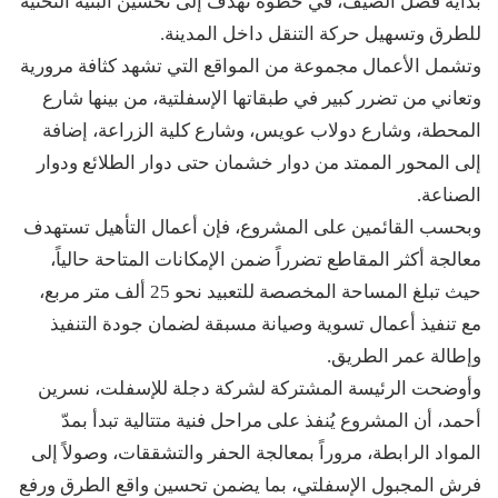
بداية فصل الصيف، في خطوة تهدف إلى تحسين البنية التحتية
للطرق وتسهيل حركة التنقل داخل المدينة.
وتشمل الأعمال مجموعة من المواقع التي تشهد كثافة مرورية
وتعاني من تضرر كبير في طبقاتها الإسفلتية، من بينها شارع
المحطة، وشارع دولاب عويس، وشارع كلية الزراعة، إضافة
إلى المحور الممتد من دوار خشمان حتى دوار الطلائع ودوار
الصناعة.
وبحسب القائمين على المشروع، فإن أعمال التأهيل تستهدف
معالجة أكثر المقاطع تضرراً ضمن الإمكانات المتاحة حالياً،
حيث تبلغ المساحة المخصصة للتعبيد نحو 25 ألف متر مربع،
مع تنفيذ أعمال تسوية وصيانة مسبقة لضمان جودة التنفيذ
وإطالة عمر الطريق.
وأوضحت الرئيسة المشتركة لشركة دجلة للإسفلت، نسرين
أحمد، أن المشروع يُنفذ على مراحل فنية متتالية تبدأ بمدّ
المواد الرابطة، مروراً بمعالجة الحفر والتشققات، وصولاً إلى
فرش المجبول الإسفلتي، بما يضمن تحسين واقع الطرق ورفع