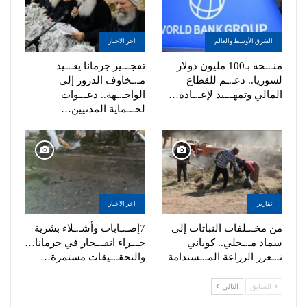
الشرق الأوسط والعالم
اخر الاخبار
منـ.ـحة بـ100 مليون دولار
تفجـ.ـير جرمانا يعـ.ـيد
لسوريا.. دعـ.ـم للقطاع
مـ.ـخاوف الدروز إلى
المالي وتمهـ.ـيد لإعـ.ـادة…
الواجـ.ـهة.. دعـ.ـوات
لحـ.ـماية المدنيين…
تقارير
اخر الاخبار
من مخـ.ـلفات النباتات إلى
7إصـ.ـابات وأشـ.ـلاء بشرية
سماد مـ.ـحلي.. كوباني
جـ.ـراء انفـ.ـجار في جرمانا…
تـ.ـعزز الزراعة المـ.ـستدامة
والتحقـ.ـيقات مستمرة…
السابق
التالي