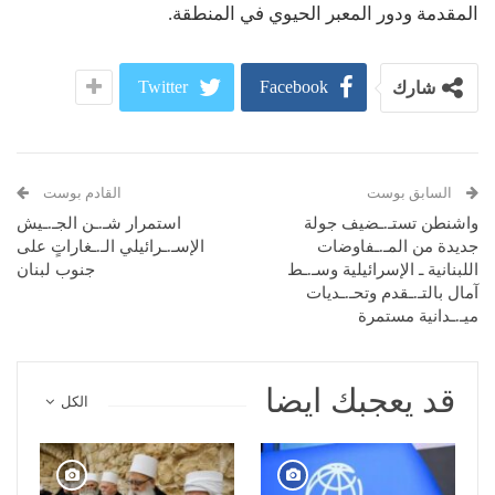
المقدمة ودور المعبر الحيوي في المنطقة.
Twitter
Facebook
شارك
السابق بوست
القادم بوست
واشنطن تستـ.ـضيف جولة
استمرار شـ.ـن الجـ.ـيش
جديدة من المـ.ـفاوضات
الإسـ.ـرائيلي الـ.ـغاراتٍ على
اللبنانية ـ الإسرائيلية وسـ.ـط
جنوب لبنان
آمال بالتـ.ـقدم وتحـ.ـديات
ميـ.ـدانية مستمرة
قد يعجبك ايضا
الكل