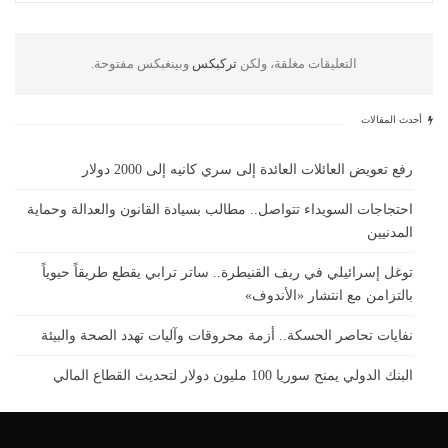
التعليقات مغلقة، ولكن
تركبكس
وبينغبكس مفتوحة.
أحدث المقالات
رفع تعويض العائلات العائدة إلى سري كانيه إلى 2000 دولار
احتجاجات السويداء تتواصل.. مطالب بسيادة القانون والعدالة وحماية
المدنيين
توغل إسرائيلي في ريف القنيطرة.. ساتر ترابي يقطع طريقاً حيوياً
بالتزامن مع انتشار «الأندوف»
نفايات تحاصر الحسكة.. أزمة محروقات وآليات تهدد الصحة والبيئة
البنك الدولي يمنح سوريا 100 مليون دولار لتحديث القطاع المالي