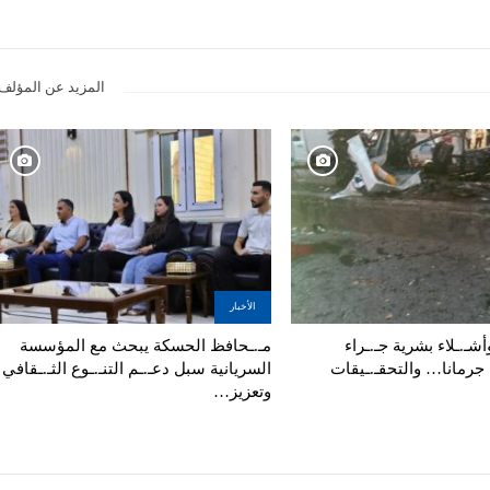
المزيد عن المؤلف
الأخبار
أشـ.ـلاء بشرية جـ.ـراء
مـ.ـحافظ الحسكة يبحث مع المؤسسة
 جرمانا… والتحقـ.ـيقات
السريانية سبل دعـ.ـم التنـ.ـوع الثـ.ـقافي
وتعزيز…