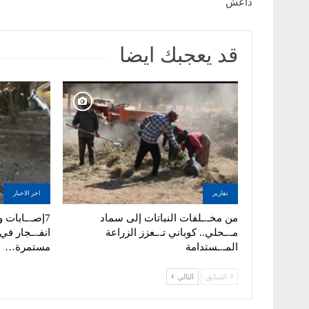
داعش
قد يعجبك ايضا
تقارير
اخر الاخبار
من مخـ.ـلفات النباتات إلى سماد
7إصـ.ـابات و
مـ.ـحلي.. كوباني تـ.ـعزز الزراعة
انفـ.ـجار في
المـ.ـستدامة
مستمرة…
السابق
التالي