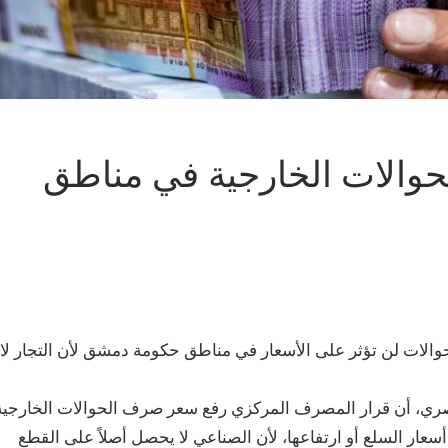
حوالات الخارجية في مناطق
ity of Qamishli in northeast Syria on September 10, 2019. - The declining value of the pound is a sure sign of 
d's regime and associated businessmen since the start of the war in 2011 has compounded the situation. (Ph
والات لن تؤثر على الأسعار في مناطق حكومة دمشق لأن التجار لا
صري، أن قرار المصرف المركزي رفع سعر صرف الحوالات الخارجية
عار السلع أو ارتفاعها، لأن الصناعي لا يحصل أصلاً على القطع