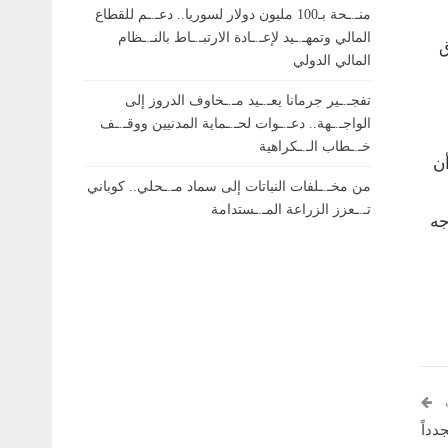
منـ.ـحة بـ100 مليون دولار لسوريا.. دعـ.ـم للقطاع
المالي وتمهـ.ـيد لإعـ.ـادة الارتبـ.ـاط بالنـ.ـظام
ق
المالي الدولي
تفجـ.ـير جرمانا يعـ.ـيد مـ.ـخاوف الدروز إلى
الواجـ.ـهة.. دعـ.ـوات لحـ.ـماية المدنيين ووقـ.ـف
خـ.ـطاب الـ.ـكراهية
أن
من مخـ.ـلفات النباتات إلى سماد مـ.ـحلي.. كوباني
تـ.ـعزز الزراعة المـ.ـستدامة
جه
دداً