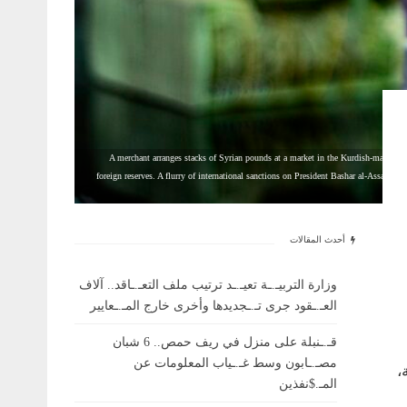
A merchant arranges stacks of Syrian pounds at a market in the Kurdish-majority c
foreign reserves. A flurry of international sanctions on President Bashar al-Assa
أحدث المقالات
وزارة التربيـ.ـة تعيـ.ـد ترتيب ملف التعـ.ـاقد.. آلاف
العـ.ـقود جرى تـ.ـجديدها وأخرى خارج المـ.ـعايير
قـ.ـنبلة على منزل في ريف حمص.. 6 شبان
مصـ.ـابون وسط غـ.ـياب المعلومات عن
،
المـ.$نفذين