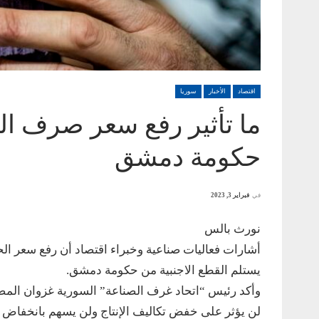
اقتصاد
الأخبار
سوريا
ما تأثير رفع سعر صرف ال
Syria's ailing economy. The civil war has battered the country's finances and depleted its
oto by Delil SOULEIMAN / AFP) (Photo credit should read DELIL SOULEIMAN/AFP via Getty
حكومة دمشق
Images)
في
فبراير 3, 2023
نورث بالس
أشارات فعاليات صناعية وخبراء اقتصاد أن رفع سعر الح
يستلم القطع الاجنبية من حكومة دمشق.
وأكد رئيس “اتحاد غرف الصناعة” السورية غزوان الم
لن يؤثر على خفض تكاليف الإنتاج ولن يسهم بانخفاض أس